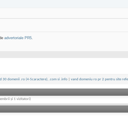
 de
advertoriale PR5
.
d 30 domenii .ro (4-5caractere), .com si .info
|
vand domeniu ro pr 2 pentru site refe
embrii și 1 vizitatori)