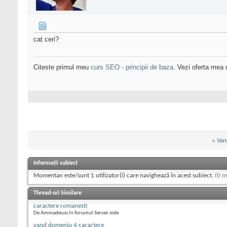
cat ceri?
Citeste primul meu
curs SEO - principii de baza
. Vezi oferta mea
«
Van
Informații subiect
Momentan este/sunt 1 utilizator(i) care navighează în acest subiect.
(0 m
Thread-uri Similare
caractere romanesti
De Ammadeuss în forumul Server side
vand domeniu 4 caractere