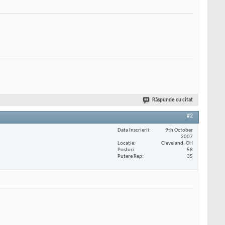
Răspunde cu citat
#2
Data înscrierii
9th October
2007
Locaţie
Cleveland, OH
Posturi
58
Putere Rep
35