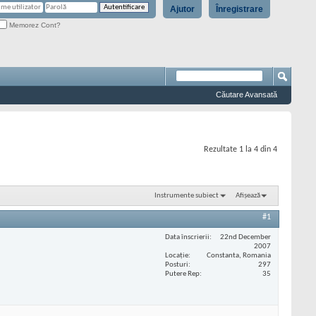
Ajutor
Înregistrare
Memorez Cont?
Căutare Avansată
Rezultate 1 la 4 din 4
Instrumente subiect
Afișează
#1
Data înscrierii
22nd December
2007
Locaţie
Constanta, Romania
Posturi
297
Putere Rep
35