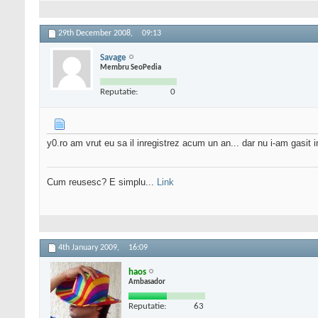
29th December 2008,
09:13
Savage
Membru SeoPedia
Reputatie:
0
y0.ro am vrut eu sa il inregistrez acum un an... dar nu i-am gasit i
Cum reusesc? E simplu...
Link
4th January 2009,
16:09
haos
Ambasador
Reputatie:
63