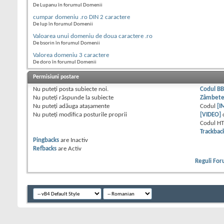
De Lupanu în forumul Domenii
cumpar domeniu .ro DIN 2 caractere
De lup în forumul Domenii
Valoarea unui domeniu de doua caractere .ro
De bsorin în forumul Domenii
Valorea domeniu 3 caractere
De doro în forumul Domenii
Permisiuni postare
Nu puteţi
posta subiecte noi.
Codul B
Nu puteţi
răspunde la subiecte
Zâmbet
Nu puteţi
adăuga ataşamente
Codul
[I
Nu puteţi
modifica posturile proprii
[VIDEO]
Codul H
Trackbac
Pingbacks
are
Inactiv
Refbacks
are
Activ
Reguli Fo