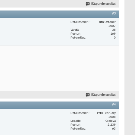
Răspunde cu citat
#3
Data înscrierii
8th October
2007
Vârstă
38
Posturi
169
Putere Rep
0
Răspunde cu citat
#4
Data înscrierii
19th February
2008
Locaţie
Craiova
Posturi
2.239
Putere Rep
63