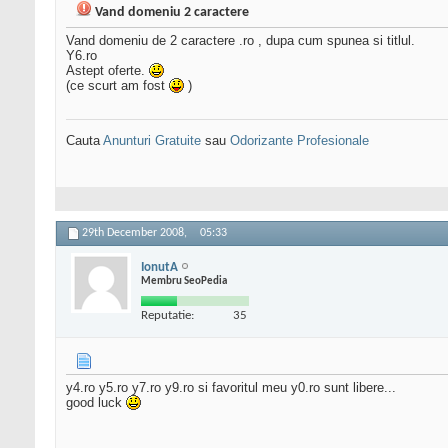
Vand domeniu 2 caractere
Vand domeniu de 2 caractere .ro , dupa cum spunea si titlul.
Y6.ro
Astept oferte.
(ce scurt am fost
)
Cauta
Anunturi Gratuite
sau
Odorizante Profesionale
29th December 2008,
05:33
IonutA
Membru SeoPedia
Reputatie:
35
y4.ro y5.ro y7.ro y9.ro si favoritul meu y0.ro sunt libere...
good luck