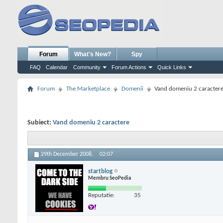
Forum
What's New?
Spy
FAQ
Calendar
Community
Forum Actions
Quick Links
Forum
The Marketplace
Domenii
Vand domeniu 2 caracter
Subiect:
Vand domeniu 2 caractere
29th December 2008,
02:07
startblog
Membru SeoPedia
Reputatie:
35