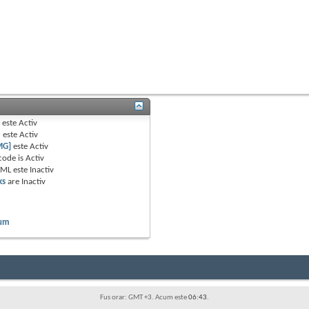
B
este
Activ
e
este
Activ
MG]
este
Activ
code is
Activ
TML este
Inactiv
ks
are
Inactiv
rum
Fus orar: GMT +3. Acum este
06:43
.