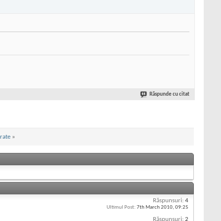
Răspunde cu citat
rate
»
Răspunsuri:
4
Ultimul Post:
7th March 2010,
09:25
Răspunsuri:
2