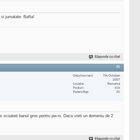
s si jumatate. Bafta!
Răspunde cu citat
#6
Data înscrierii
7th October
2007
Locaţie
Romania
Posturi
156
Putere Rep
35
ers scoateti banul gros pentru pw.ro. Daca vreti un domeniu de 2
Răspunde cu citat