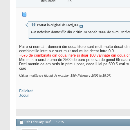
Reputatie:
36
Postat în original de
Lord_ICE
Din nefericre domeniile din 2 cifre .ro sar de 1000 de euro...toti ce
Pai e si normal , domenii din doua litere sunt mult multe decat din
combinatiile intre a-z sunt mult mai multe decat intre 0-9
~676 de combinatii din doua litere si doar 100 varinate din doua ci
Mie mi s-a cerut suma de 2500 de euro pe ceva de genul 65 sau 75 
Deci mentin ce am scris in primul post, daca il iei pe 500 $ esti su
ciao
Ultima modificare făcută de murphy; 15th February 2008 la
18:07
.
Felicitari
Jocuri
15th February 2008,
19:25