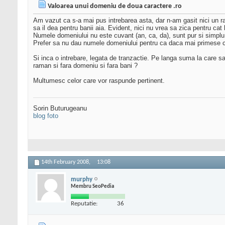
Valoarea unui domeniu de doua caractere .ro
Am vazut ca s-a mai pus intrebarea asta, dar n-am gasit nici un 
sa il dea pentru banii aia. Evident, nici nu vrea sa zica pentru cat 
Numele domeniului nu este cuvant (an, ca, da), sunt pur si simplu 
Prefer sa nu dau numele domeniului pentru ca daca mai primese ce
Si inca o intrebare, legata de tranzactie. Pe langa suma la care
raman si fara domeniu si fara bani ?
Multumesc celor care vor raspunde pertinent.
Sorin Buturugeanu
blog foto
14th February 2008,
13:08
murphy
Membru SeoPedia
Reputatie:
36