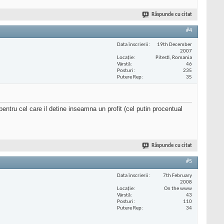
Răspunde cu citat
#4
Data înscrierii
19th December
2007
Locaţie
Pitesti, Romania
Vârstă
46
Posturi
235
Putere Rep
35
tru cel care il detine inseamna un profit (cel putin procentual
Răspunde cu citat
#5
Data înscrierii
7th February
2008
Locaţie
On the www
Vârstă
43
Posturi
110
Putere Rep
34