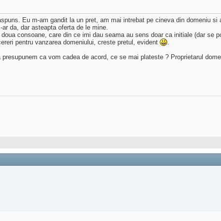
raspuns. Eu m-am gandit la un pret, am mai intrebat pe cineva din domeniu s
l-ar da, dar asteapta oferta de le mine.
doua consoane, care din ce imi dau seama au sens doar ca initiale (dar se potri
reri pentru vanzarea domeniului, creste pretul, evident
.
 sa presupunem ca vom cadea de acord, ce se mai plateste ? Proprietarul domen