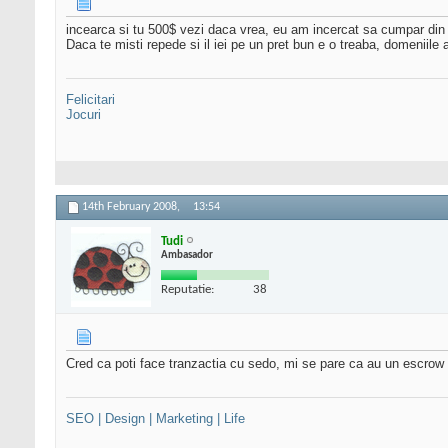
incearca si tu 500$ vezi daca vrea, eu am incercat sa cumpar din
Daca te misti repede si il iei pe un pret bun e o treaba, domeniile
Felicitari
Jocuri
14th February 2008,
13:54
Tudi
Ambasador
Reputatie:
38
Cred ca poti face tranzactia cu sedo, mi se pare ca au un escrow 
SEO | Design | Marketing | Life