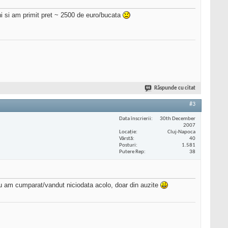
i si am primit pret ~ 2500 de euro/bucata
Răspunde cu citat
#3
Data înscrierii
30th December
2007
Locaţie
Cluj-Napoca
Vârstă
40
Posturi
1.581
Putere Rep
38
 nu am cumparat/vandut niciodata acolo, doar din auzite