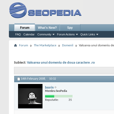
Forum
What's New?
Spy
FAQ
Calendar
Community
Forum Actions
Quick Links
Forum
The Marketplace
Domenii
Valoarea unui domeniu de
Subiect:
Valoarea unui domeniu de doua caractere .ro
14th February 2008,
10:32
bsorin
Membru SeoPedia
Reputatie:
35