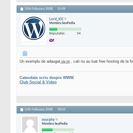
15th February 2008,
15:09
Lord_ICE
Membru SeoPedia
Reputatie:
34
Un exemplu de adaugat
uv.ro
, cati nu au luat free hosting de la 
Cateodata scriu despre WWW.
Club Social & Video
15th February 2008,
18:03
murphy
Membru SeoPedia