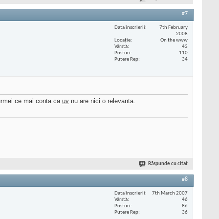
#7
Data înscrierii
7th February
2008
Locaţie
On the www
Vârstă
43
Posturi
110
Putere Rep
34
a urmei ce mai conta ca
uv
nu are nici o relevanta.
Răspunde cu citat
#8
Data înscrierii
7th March 2007
Vârstă
46
Posturi
86
Putere Rep
36