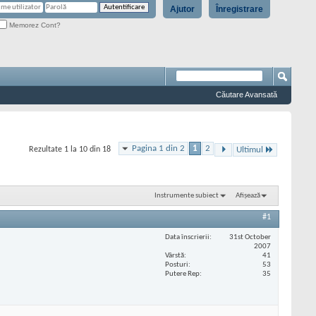
Ajutor
Înregistrare
Memorez Cont?
Căutare Avansată
Pagina 1 din 2
1
2
Rezultate 1 la 10 din 18
Ultimul
Instrumente subiect
Afișează
#1
Data înscrierii
31st October
2007
Vârstă
41
Posturi
53
Putere Rep
35