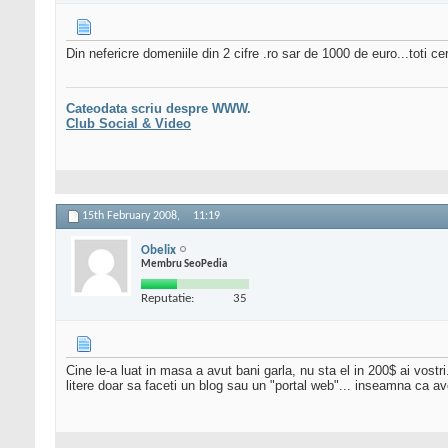
Din nefericre domeniile din 2 cifre .ro sar de 1000 de euro...toti ce
Cateodata scriu despre WWW.
Club Social & Video
15th February 2008,
11:19
Obelix
Membru SeoPedia
Reputatie:
35
Cine le-a luat in masa a avut bani garla, nu sta el in 200$ ai vos
litere doar sa faceti un blog sau un "portal web"... inseamna ca avet