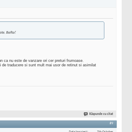
ate. Bafta!
n ca nu este de vanzare ori cer preturi frumoase.
i de traducere si sunt mult mai usor de retinut si asimilat
Răspunde cu citat
#9
Data înscrierii
7th October