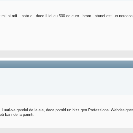
r mii si mii ...asta e...daca il iei cu 500 de euro...hmm...atunci esti un noroco
tri. Luati-va gandul de la ele, daca porniti un bizz gen Professional Webdesign
i bani de la parinti.