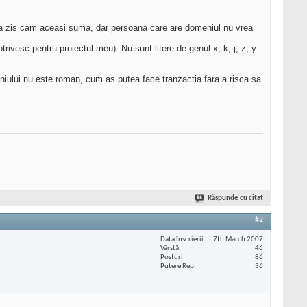
i a zis cam aceasi suma, dar persoana care are domeniul nu vrea
vesc pentru proiectul meu). Nu sunt litere de genul x, k, j, z, y.
iului nu este roman, cum as putea face tranzactia fara a risca sa
Răspunde cu citat
#2
Data înscrierii
7th March 2007
Vârstă
46
Posturi
86
Putere Rep
36