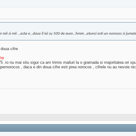
r mii si mii ...asta e...daca il iei cu 500 de euro...hmm...atunci esti un norocos si jumat
 doua cifre
fre
.ro nu mai stiu sigur ca am trimis mailuri la o gramada si majoritatea ori spu
pernorocos , daca e din doua cifre esti prea norocos , cifrele nu au nevoie nic