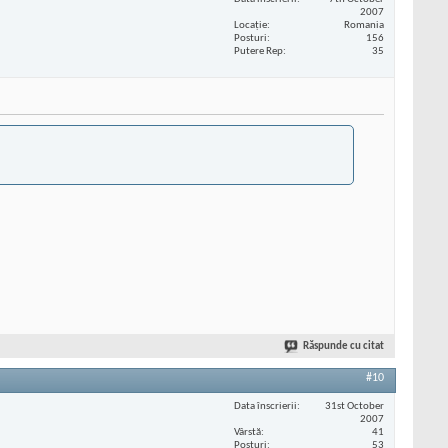
2007
Locaţie
Romania
Posturi
156
Putere Rep
35
Răspunde cu citat
#10
Data înscrierii
31st October
2007
Vârstă
41
Posturi
53