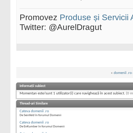
Promovez
Produse și Servicii
Twitter: @AurelDragut
«
domenii .ro d
Informații subiect
Momentan este/sunt 1 utilizator(i) care navighează în acest subiect.
(0 m
Thread-uri Similare
Cateva domenii .ro
De Seinfeld în forumul Domenii
Cateva domenii .ro
De EnKumber în forumul Domenii