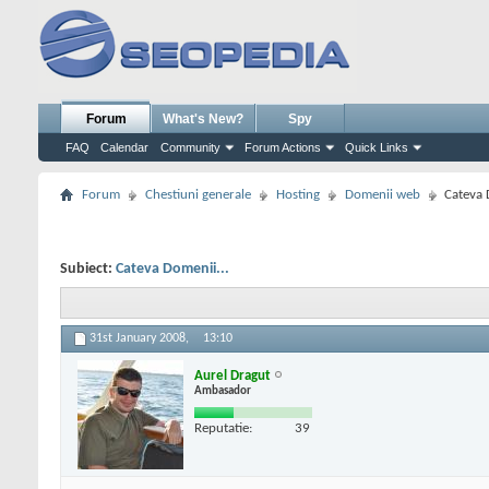
Forum
What's New?
Spy
FAQ
Calendar
Community
Forum Actions
Quick Links
Forum
Chestiuni generale
Hosting
Domenii web
Cateva 
Subiect:
Cateva Domenii...
31st January 2008,
13:10
Aurel Dragut
Ambasador
Reputatie:
39