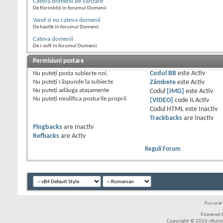
Cateva domenii de vanzare
De florin666 în forumul Domenii
Vand si eu cateva domenii
De haotik în forumul Domenii
Cateva domenii
De r-soft în forumul Domenii
Permisiuni postare
Nu puteţi
posta subiecte noi.
Codul BB
este
Activ
Nu puteţi
răspunde la subiecte
Zâmbete
este
Activ
Nu puteţi
adăuga ataşamente
Codul
[IMG]
este
Activ
Nu puteţi
modifica posturile proprii
[VIDEO]
code is
Activ
Codul HTML este
Inactiv
Trackbacks
are
Inactiv
Pingbacks
are
Inactiv
Refbacks
are
Activ
Reguli Forum
Fus ora
Powered b
Copyright © 2026 vBulleti