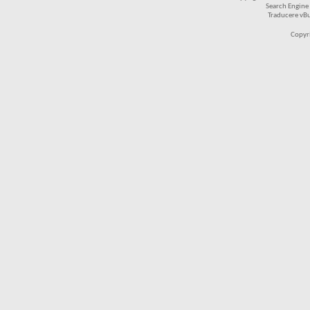
Search Engine
Traducere vB
Copyr