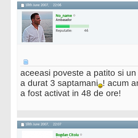
18th June 2007,
22:06
No_name
Ambasador
Reputatie:
46
aceeasi poveste a patito si un
a durat 3 saptamani
! acum a
a fost activat in 48 de ore!
18th June 2007,
22:07
Bogdan Citoiu