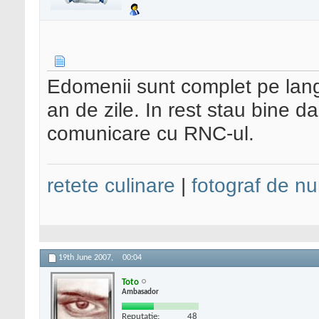
Edomenii sunt complet pe langa
an de zile. In rest stau bine 
comunicare cu RNC-ul.
retete culinare
|
fotograf de nu
19th June 2007,
00:04
Toto
Ambasador
Reputatie:
48