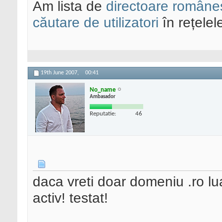
Am lista de
directoare româneș
căutare de utilizatori
în rețelel
19th June 2007,
00:41
No_name
Ambasador
Reputatie:
46
daca vreti doar domeniu .ro lu
activ! testat!