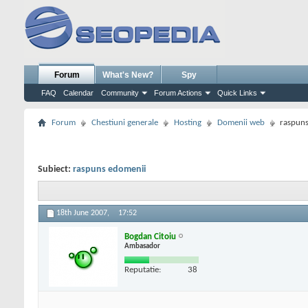
Forum
What's New?
Spy
FAQ
Calendar
Community
Forum Actions
Quick Links
Forum
Chestiuni generale
Hosting
Domenii web
raspun
Subiect:
raspuns edomenii
18th June 2007,
17:52
Bogdan Citoiu
Ambasador
Reputatie:
38