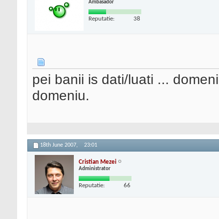
Ambasador
Reputatie:
38
pei banii is dati/luati ... domen
domeniu.
18th June 2007,
23:01
Cristian Mezei
Administrator
Reputatie:
66