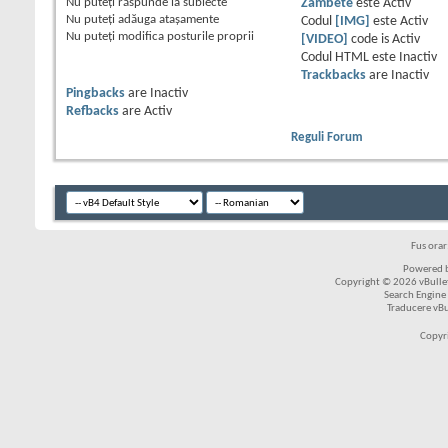
Nu puteţi
răspunde la subiecte
Zâmbete
este
Activ
Nu puteţi
adăuga ataşamente
Codul
[IMG]
este
Activ
Nu puteţi
modifica posturile proprii
[VIDEO]
code is
Activ
Codul HTML este
Inactiv
Trackbacks
are
Inactiv
Pingbacks
are
Inactiv
Refbacks
are
Activ
Reguli Forum
Fus ora
Powered b
Copyright © 2026 vBulleti
Search Engine
Traducere vB
Copyr