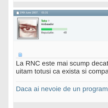
19th June 2007,
01:31
Toto
Ambasador
Reputatie:
48
La RNC este mai scump decat la
uitam totusi ca exista si comp
Daca ai nevoie de un programa