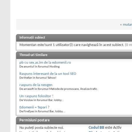
«
mutar
Informații subiect
Momentan este/sunt 1 utilizator(i) care navighează în acest subiect.
(0 m
Thread-uri Similare
pb cu sex.as.im de la edomenii.ro
De anuntul în forumul Hosting
Raspuns interesant de la un tool SEO
De thefan în forumul Yahoo!
raspuns de la neogen
De arrasoft în forumul Metode de promovare, Analiza trafic.
Un raspuns folositor !
De Voislav în forumul Bar, lobby...
Edomenii = Tepari ?
De FireEyes în forumul Bar, lobby...
Permisiuni postare
Nu puteţi
posta subiecte noi.
Codul BB
este
Activ