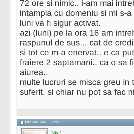
72 ore si nimic.. i-am mai intr
intampla cu domeniu si mi s-a zi
luni va fi sigur activat.
azi (luni) pe la ora 16 am intre
raspunul de sus... cat de credib
si tot ce m-a enervat.. e ca pu
fraiere 2 saptamani.. ca o sa f
aiurea..
multe lucruri se misca greu in t
suferit. si chiar nu pot sa fac 
18th June 2007,
22:03
Toto