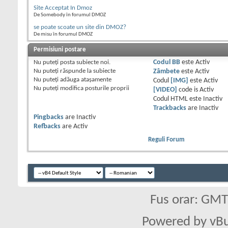
Site Acceptat In Dmoz
De Somebody în forumul DMOZ
se poate scoate un site din DMOZ?
De misu în forumul DMOZ
Permisiuni postare
Nu puteţi
posta subiecte noi.
Codul BB
este
Activ
Nu puteţi
răspunde la subiecte
Zâmbete
este
Activ
Nu puteţi
adăuga ataşamente
Codul
[IMG]
este
Activ
Nu puteţi
modifica posturile proprii
[VIDEO]
code is
Activ
Codul HTML este
Inactiv
Trackbacks
are
Inactiv
Pingbacks
are
Inactiv
Refbacks
are
Activ
Reguli Forum
Fus orar: GM
Powered by vBu