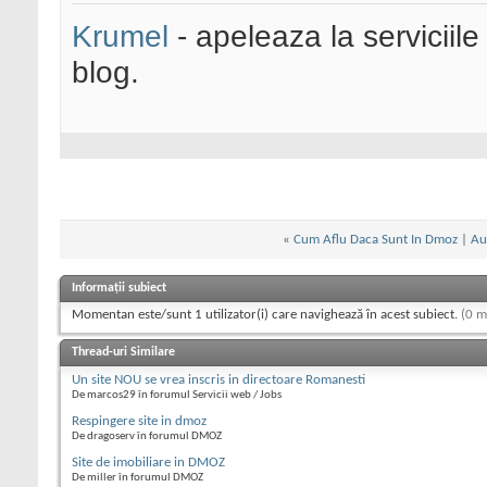
Krumel
- apeleaza la serviciile
blog.
«
Cum Aflu Daca Sunt In Dmoz
|
Au
Informații subiect
Momentan este/sunt 1 utilizator(i) care navighează în acest subiect.
(0 m
Thread-uri Similare
Un site NOU se vrea inscris in directoare Romanesti
De marcos29 în forumul Servicii web / Jobs
Respingere site in dmoz
De dragoserv în forumul DMOZ
Site de imobiliare in DMOZ
De miller în forumul DMOZ