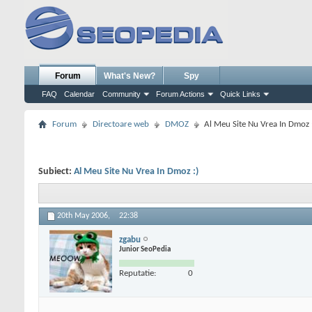
Forum
What's New?
Spy
FAQ
Calendar
Community
Forum Actions
Quick Links
Forum
Directoare web
DMOZ
Al Meu Site Nu Vrea In Dmoz 
Subiect:
Al Meu Site Nu Vrea In Dmoz :)
20th May 2006,
22:38
zgabu
Junior SeoPedia
Reputatie:
0