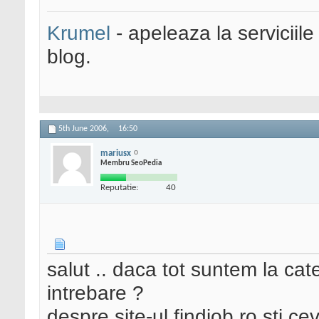
Krumel
- apeleaza la serviciile
blog.
5th June 2006,
16:50
mariusx
Membru SeoPedia
Reputatie:
40
salut .. daca tot suntem la cat
intrebare ?
despre site-ul findjob.ro sti c