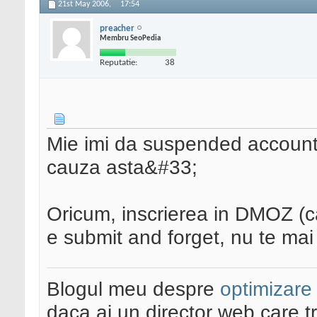
21st May 2006,
17:54
preacher
Membru SeoPedia
Reputatie:
38
Mie imi da suspended account -
cauza asta&#33;
Oricum, inscrierea in DMOZ (ca
e submit and forget, nu te mai
Blogul meu despre
optimizare
daca ai un director web care t