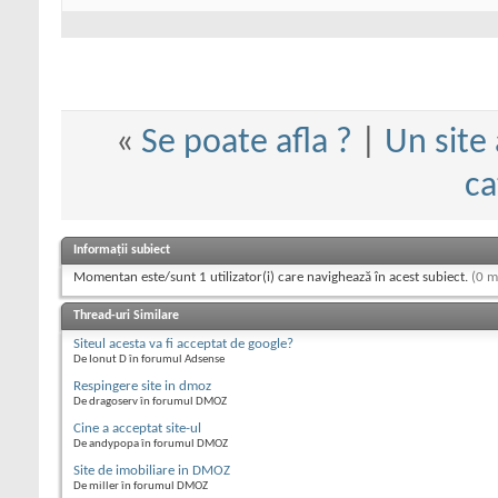
«
Se poate afla ?
|
Un site
ca
Informații subiect
Momentan este/sunt 1 utilizator(i) care navighează în acest subiect.
(0 m
Thread-uri Similare
Siteul acesta va fi acceptat de google?
De Ionut D în forumul Adsense
Respingere site in dmoz
De dragoserv în forumul DMOZ
Cine a acceptat site-ul
De andypopa în forumul DMOZ
Site de imobiliare in DMOZ
De miller în forumul DMOZ