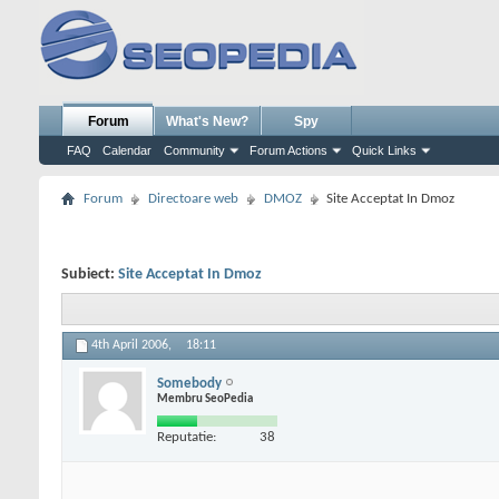
Forum
What's New?
Spy
FAQ
Calendar
Community
Forum Actions
Quick Links
Forum
Directoare web
DMOZ
Site Acceptat In Dmoz
Subiect:
Site Acceptat In Dmoz
4th April 2006,
18:11
Somebody
Membru SeoPedia
Reputatie:
38