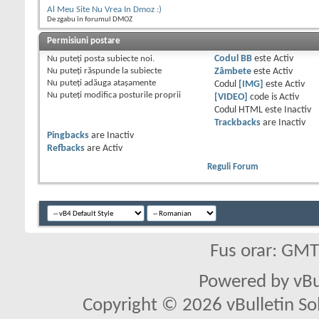
Al Meu Site Nu Vrea In Dmoz :)
De zgabu în forumul DMOZ
Permisiuni postare
Nu puteţi
posta subiecte noi.
Codul BB
este
Activ
Nu puteţi
răspunde la subiecte
Zâmbete
este
Activ
Nu puteţi
adăuga ataşamente
Codul
[IMG]
este
Activ
Nu puteţi
modifica posturile proprii
[VIDEO]
code is
Activ
Codul HTML este
Inactiv
Trackbacks
are
Inactiv
Pingbacks
are
Inactiv
Refbacks
are
Activ
Reguli Forum
Fus orar: GM
Powered by vBu
Copyright © 2026 vBulletin Solu