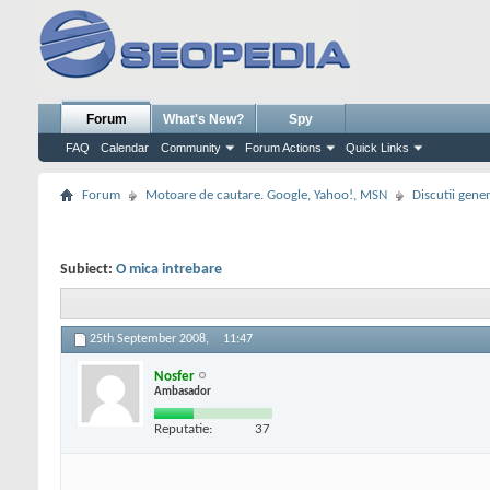
Forum
What's New?
Spy
FAQ
Calendar
Community
Forum Actions
Quick Links
Forum
Motoare de cautare. Google, Yahoo!, MSN
Discutii gene
Subiect:
O mica intrebare
25th September 2008,
11:47
Nosfer
Ambasador
Reputatie:
37