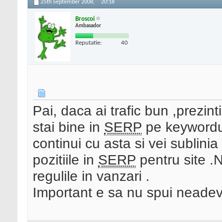
25th September 2008,
20:18
Broscoi
Ambasador
Reputatie:
40
Pai, daca ai trafic bun ,prezinti
stai bine in
SERP
pe keyworduri
continui cu asta si vei sublinia
pozitiile in
SERP
pentru site .N
regulile in vanzari .
Important e sa nu spui neadeva