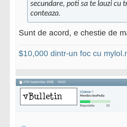
secundare, poti sa te lauzi cu t
conteaza.
Sunt de acord, e chestie de ma
$10,000 dintr-un foc cu mylol.
27th September 2008,
04:03
c|neva
Membru SeoPedia
Reputatie:
35