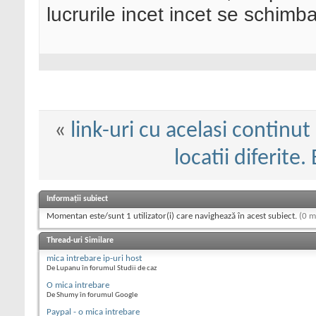
lucrurile incet incet se schimba
«
link-uri cu acelasi continut
locatii diferite
Informații subiect
Momentan este/sunt 1 utilizator(i) care navighează în acest subiect.
(0 m
Thread-uri Similare
mica intrebare ip-uri host
De Lupanu în forumul Studii de caz
O mica intrebare
De Shumy în forumul Google
Paypal - o mica intrebare