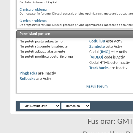
De thefan în forumul PayPal
O mica problema
De incepator în forumul Discutii generale privind optimizarea si motoarele de cautare
O mica problema...
De dragoserv în forumul Discutii generale privind optimizarea si motoarele de cautare
Permisiuni postare
Nu puteţi
posta subiecte noi.
Codul BB
este
Activ
Nu puteţi
răspunde la subiecte
Zâmbete
este
Activ
Nu puteţi
adăuga ataşamente
Codul
[IMG]
este
Activ
Nu puteţi
modifica posturile proprii
[VIDEO]
code is
Activ
Codul HTML este
Inactiv
Trackbacks
are
Inactiv
Pingbacks
are
Inactiv
Refbacks
are
Activ
Reguli Forum
Fus orar: GM