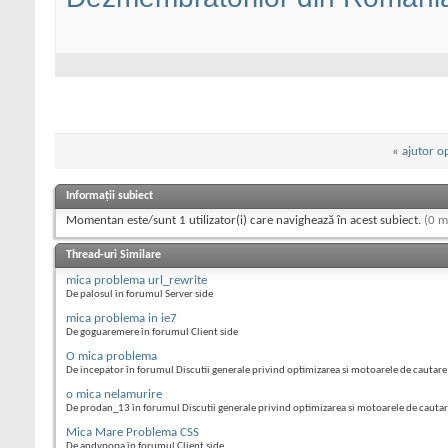
«
ajutor o
Informații subiect
Momentan este/sunt 1 utilizator(i) care navighează în acest subiect.
(0 m
Thread-uri Similare
mica problema url_rewrite
De palosul în forumul Server side
mica problema in ie7
De goguaremere în forumul Client side
O mica problema
De incepator în forumul Discutii generale privind optimizarea si motoarele de cautare
o mica nelamurire
De prodan_13 în forumul Discutii generale privind optimizarea si motoarele de cauta
Mica Mare Problema CSS
De andypopa în forumul Client side