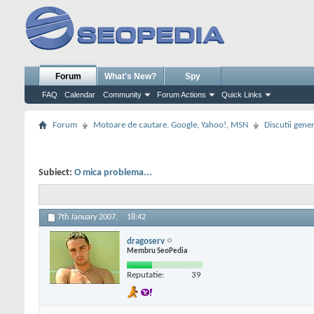
Forum
What's New?
Spy
FAQ
Calendar
Community
Forum Actions
Quick Links
Forum
Motoare de cautare. Google, Yahoo!, MSN
Discutii gene
Subiect:
O mica problema...
7th January 2007,
18:42
dragoserv
Membru SeoPedia
Reputatie:
39