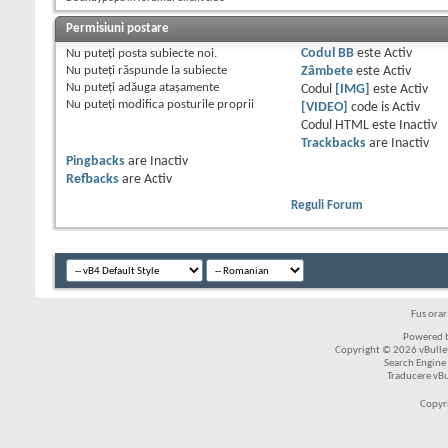
Permisiuni postare
Nu puteţi
posta subiecte noi.
Codul BB
este
Activ
Nu puteţi
răspunde la subiecte
Zâmbete
este
Activ
Nu puteţi
adăuga ataşamente
Codul
[IMG]
este
Activ
Nu puteţi
modifica posturile proprii
[VIDEO]
code is
Activ
Codul HTML este
Inactiv
Trackbacks
are
Inactiv
Pingbacks
are
Inactiv
Refbacks
are
Activ
Reguli Forum
Fus ora
Powered b
Copyright © 2026 vBulleti
Search Engine
Traducere vB
Copyr