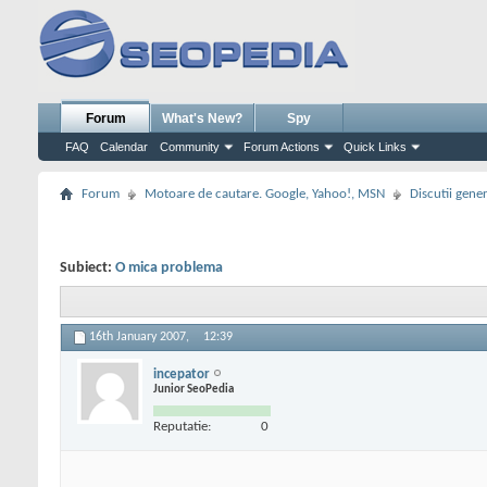
Forum
What's New?
Spy
FAQ
Calendar
Community
Forum Actions
Quick Links
Forum
Motoare de cautare. Google, Yahoo!, MSN
Discutii gene
Subiect:
O mica problema
16th January 2007,
12:39
incepator
Junior SeoPedia
Reputatie:
0