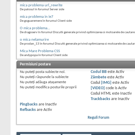
mica problema url_rewrite
De palosul în forumul Server side
mica problema in ie7
De goguaremere în forumul Client side
O mica problema...
De dragoserv în forumul Discutii generale privind optimizarea si motoarele de cautare
o mica nelamurire
De prodan_13 în forumul Discutii generale privind optimizarea si motoarele de cauta
Mica Mare Problema CSS
De andypopa în forumul Client side
Permisiuni postare
Nu puteţi
posta subiecte noi.
Codul BB
este
Activ
Nu puteţi
răspunde la subiecte
Zâmbete
este
Activ
Nu puteţi
adăuga ataşamente
Codul
[IMG]
este
Activ
Nu puteţi
modifica posturile proprii
[VIDEO]
code is
Activ
Codul HTML este
Inactiv
Trackbacks
are
Inactiv
Pingbacks
are
Inactiv
Refbacks
are
Activ
Reguli Forum