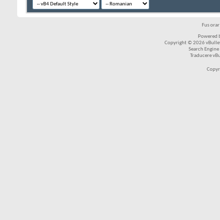
Fus ora
Powered b
Copyright © 2026 vBulleti
Search Engine
Traducere vB
Copyr