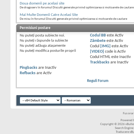
Doua domenii pe acelasi site
De dragoserv în forumul Discutii generale privind optimizarea si motoarele de cautare
Mai Multe Domenii Catre Acelasi Site
De misu în forumul Discutii generale privind optimizarea si motoarele de cautare
Permisiuni postare
Nu puteţi
posta subiecte noi.
Codul BB
este
Activ
Nu puteţi
răspunde la subiecte
Zâmbete
este
Activ
Nu puteţi
adăuga ataşamente
Codul
[IMG]
este
Activ
Nu puteţi
modifica posturile proprii
[VIDEO]
code is
Activ
Codul HTML este
Inactiv
Trackbacks
are
Inactiv
Pingbacks
are
Inactiv
Refbacks
are
Activ
Reguli Forum
Fus ora
Powered b
Copyright © 2026 vBulleti
Search Engine
Traducere vB