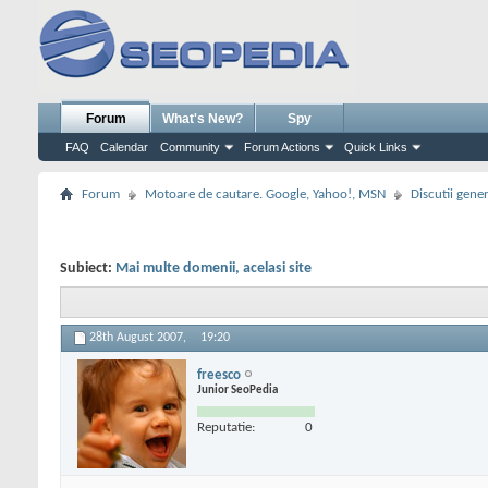
Forum
What's New?
Spy
FAQ
Calendar
Community
Forum Actions
Quick Links
Forum
Motoare de cautare. Google, Yahoo!, MSN
Discutii gene
Subiect:
Mai multe domenii, acelasi site
28th August 2007,
19:20
freesco
Junior SeoPedia
Reputatie:
0