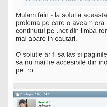
Mulam fain - la solutia aceas
prolema pe care o aveam era l
continutul pe .net din limba ro
mai apare in cautari.
O solutie ar fi sa las si pagini
sa nu mai fie accesibile din ind
pe .ro.
29th August 2007,
14:09
Krumel
Ambasador