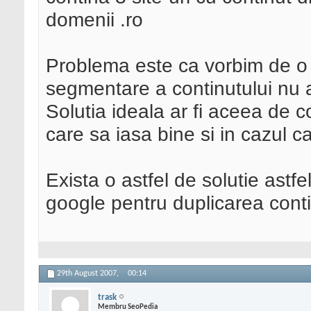
domenii .ro
Problema este ca vorbim de o s
segmentare a continutului nu a
Solutia ideala ar fi aceea de c
care sa iasa bine si in cazul c
Exista o astfel de solutie astfe
google pentru duplicarea conti
29th August 2007,
00:14
trask
Membru SeoPedia