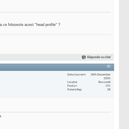
a ce foloseste acest "head profile" ?
Răspunde cu citat
#2
Data înscrierii
18th December
2005
Locaţie
Bucuresti
Posturi
191
Putere Rep
38
a.