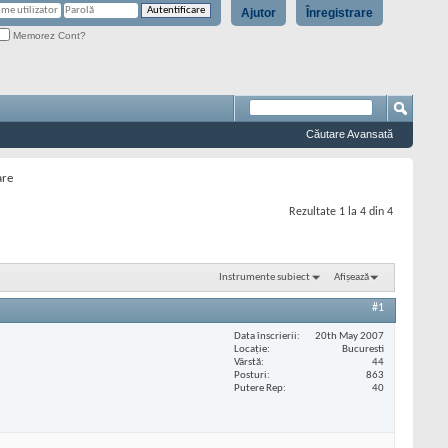
Ajutor
Înregistrare
Memorez Cont?
Căutare Avansată
are
Rezultate 1 la 4 din 4
Instrumente subiect
Afișează
#1
Data înscrierii
20th May 2007
Locaţie
Bucuresti
Vârstă
44
Posturi
863
Putere Rep
40