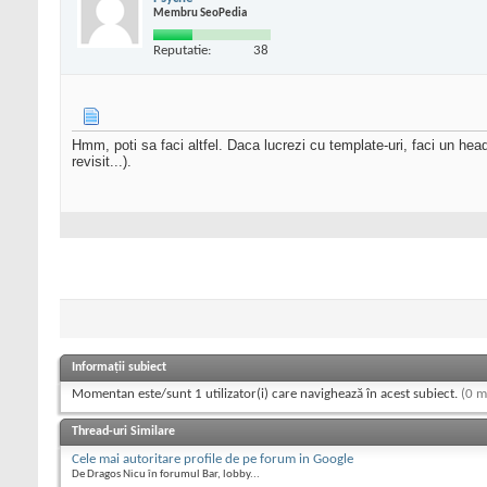
Membru SeoPedia
Reputatie:
38
Hmm, poti sa faci altfel. Daca lucrezi cu template-uri, faci un heade
revisit...).
Informații subiect
Momentan este/sunt 1 utilizator(i) care navighează în acest subiect.
(0 m
Thread-uri Similare
Cele mai autoritare profile de pe forum in Google
De Dragos Nicu în forumul Bar, lobby...