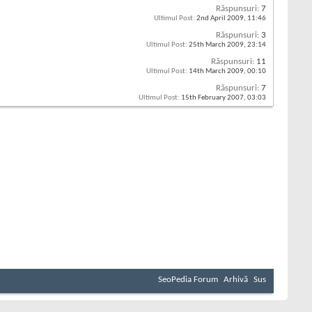
Răspunsuri:
7
Ultimul Post:
2nd April 2009,
11:46
Răspunsuri:
3
Ultimul Post:
25th March 2009,
23:14
Răspunsuri:
11
Ultimul Post:
14th March 2009,
00:10
Răspunsuri:
7
Ultimul Post:
15th February 2007,
03:03
SeoPedia Forum
Arhivă
Sus