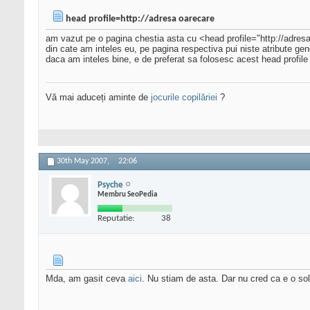
head profile=http://adresa oarecare
am vazut pe o pagina chestia asta cu <head profile="http://adresa
din cate am inteles eu, pe pagina respectiva pui niste atribute gene
daca am inteles bine, e de preferat sa folosesc acest head profile 
Vă mai aduceți aminte de
jocurile copilăriei
?
30th May 2007,
22:06
Psyche
Membru SeoPedia
Reputatie:
38
Mda, am gasit ceva
aici
. Nu stiam de asta. Dar nu cred ca e o solu