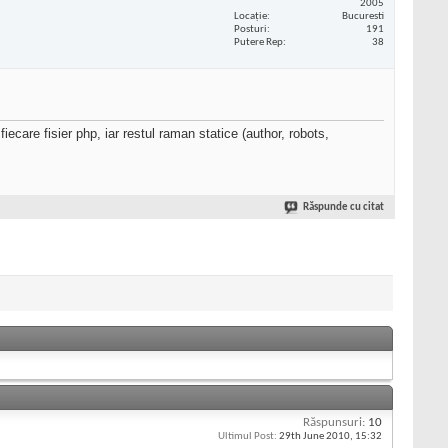
2005
Locaţie
Bucuresti
Posturi
191
Putere Rep
38
iecare fisier php, iar restul raman statice (author, robots,
Răspunde cu citat
Răspunsuri:
10
Ultimul Post:
29th June 2010,
15:32