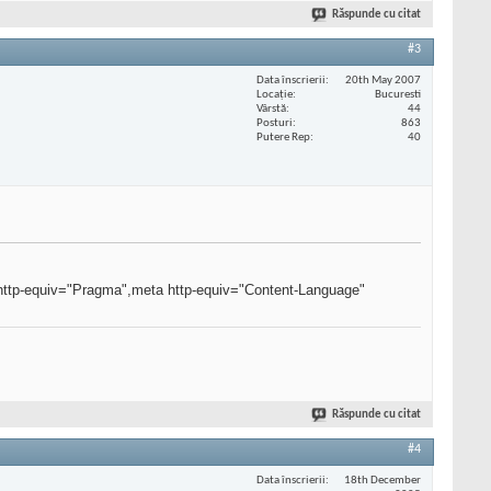
Răspunde cu citat
#3
Data înscrierii
20th May 2007
Locaţie
Bucuresti
Vârstă
44
Posturi
863
Putere Rep
40
http-equiv="Pragma",meta http-equiv="Content-Language"
Răspunde cu citat
#4
Data înscrierii
18th December