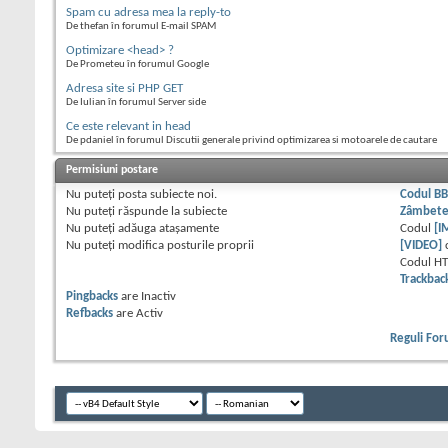
Spam cu adresa mea la reply-to
De thefan în forumul E-mail SPAM
Optimizare <head> ?
De Prometeu în forumul Google
Adresa site si PHP GET
De Iulian în forumul Server side
Ce este relevant in head
De pdaniel în forumul Discutii generale privind optimizarea si motoarele de cautare
Permisiuni postare
Nu puteţi
posta subiecte noi.
Codul B
Nu puteţi
răspunde la subiecte
Zâmbet
Nu puteţi
adăuga ataşamente
Codul
[I
Nu puteţi
modifica posturile proprii
[VIDEO]
Codul H
Trackbac
Pingbacks
are
Inactiv
Refbacks
are
Activ
Reguli Fo