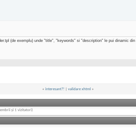
r.tpl (de exemplu) unde "title", "keywords" si "description" le pui dinamic din f
«
interesant?!
|
validare xhtml
»
embrii și 1 vizitatori)