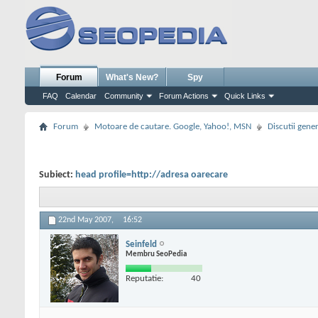
Forum
What's New?
Spy
FAQ
Calendar
Community
Forum Actions
Quick Links
Forum
Motoare de cautare. Google, Yahoo!, MSN
Discutii gene
Subiect:
head profile=http://adresa oarecare
22nd May 2007,
16:52
Seinfeld
Membru SeoPedia
Reputatie:
40