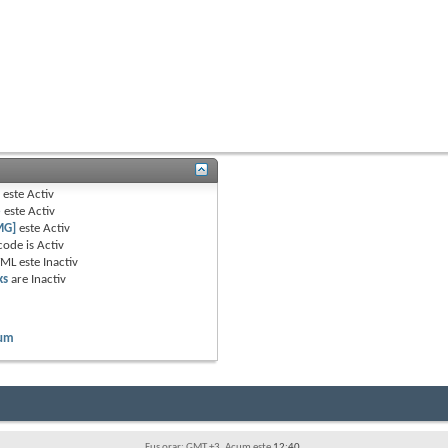
B
este
Activ
e
este
Activ
MG]
este
Activ
code is
Activ
TML este
Inactiv
ks
are
Inactiv
rum
Fus orar: GMT +3. Acum este
12:40
.