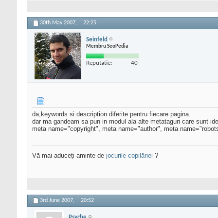
30th May 2007,
22:25
Seinfeld
Membru SeoPedia
Reputatie:
40
da,keywords si description diferite pentru fiecare pagina.
dar ma gandeam sa pun in modul ala alte metataguri care sunt iden
meta name="copyright", meta name="author", meta name="robots"
Vă mai aduceți aminte de
jocurile copilăriei
?
3rd June 2007,
20:52
Psyche