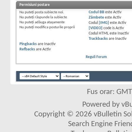
Permisiuni postare
Nu puteţi
posta subiecte noi.
Codul BB
este
Activ
Nu puteţi
răspunde la subiecte
Zâmbete
este
Activ
Nu puteţi
adăuga ataşamente
Codul
[IMG]
este
Activ
Nu puteţi
modifica posturile proprii
[VIDEO]
code is
Activ
Codul HTML este
Inactiv
Trackbacks
are
Inactiv
Pingbacks
are
Inactiv
Refbacks
are
Activ
Reguli Forum
Fus orar: GM
Powered by vBu
Copyright © 2026 vBulletin Solu
Search Engine Frien