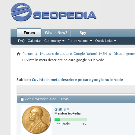
Forum
What's New?
Spy
FAQ
Calendar
Community
Forum Actions
Quick Links
Forum
Motoare de cautare. Google, Yahoo!, MSN
Discutii gene
Cuvinte in meta descriere pe care google nu le vede
Subiect:
Cuvinte in meta descriere pe care google nu le vede
29th November 2022,
13:35
cristi_s
Membru SeoPedia
Reputatie:
19