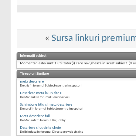
«
Sursa linkuri premiu
Informații subiect
Momentan este/sunt 1 utilizator(i) care navighează în acest subiect.
(0 m
Thread-uri Similare
meta descriere
De cris în forumul Subiecte pentru incepatori
Descriere meta la un site IT
De MarianC în forumul Cereri Servicii
Schimbare titlu si meta descriere
De sorel în forumul Subiecte pentru incepatori
Meta descriere fail
De MarianG în forumul Bar, lobby...
Descriere si cuvinte cheie
De Brindusa în forumul Directoare web straine