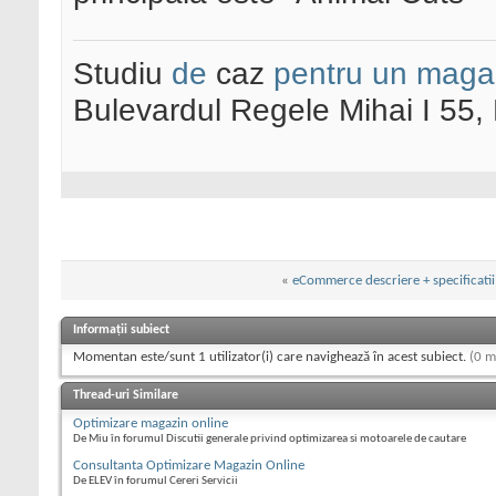
Studiu
de
caz
pentru un maga
Bulevardul Regele Mihai I 55
«
eCommerce descriere + specificatii
Informații subiect
Momentan este/sunt 1 utilizator(i) care navighează în acest subiect.
(0 m
Thread-uri Similare
Optimizare magazin online
De Miu în forumul Discutii generale privind optimizarea si motoarele de cautare
Consultanta Optimizare Magazin Online
De ELEV în forumul Cereri Servicii