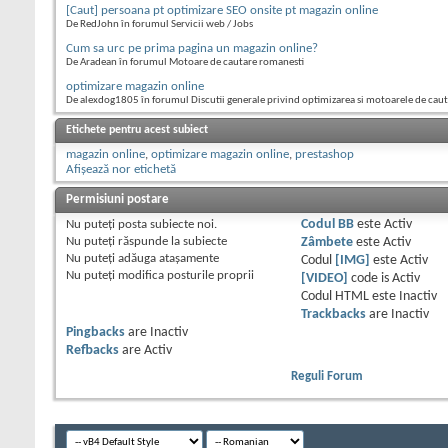
[Caut] persoana pt optimizare SEO onsite pt magazin online
De RedJohn în forumul Servicii web / Jobs
Cum sa urc pe prima pagina un magazin online?
De Aradean în forumul Motoare de cautare romanesti
optimizare magazin online
De alexdog1805 în forumul Discutii generale privind optimizarea si motoarele de cau
Etichete pentru acest subiect
magazin online
,
optimizare magazin online
,
prestashop
Afișează nor etichetă
Permisiuni postare
Nu puteţi
posta subiecte noi.
Codul BB
este
Activ
Nu puteţi
răspunde la subiecte
Zâmbete
este
Activ
Nu puteţi
adăuga ataşamente
Codul
[IMG]
este
Activ
Nu puteţi
modifica posturile proprii
[VIDEO]
code is
Activ
Codul HTML este
Inactiv
Trackbacks
are
Inactiv
Pingbacks
are
Inactiv
Refbacks
are
Activ
Reguli Forum