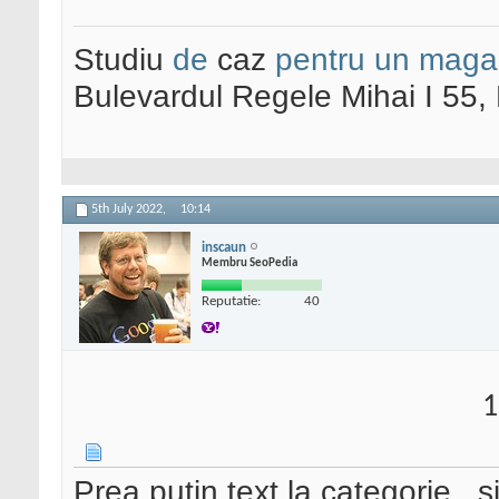
Studiu
de
caz
pentru un maga
Bulevardul Regele Mihai I 55
5th July 2022,
10:14
inscaun
Membru SeoPedia
Reputatie:
40
1
Prea putin text la categorie , si