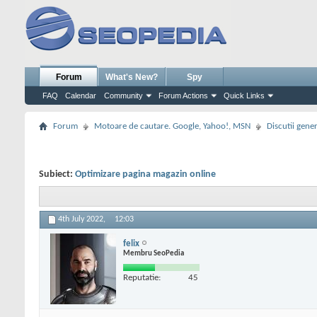
Forum
What's New?
Spy
FAQ
Calendar
Community
Forum Actions
Quick Links
Forum
Motoare de cautare. Google, Yahoo!, MSN
Discutii gene
Subiect:
Optimizare pagina magazin online
4th July 2022,
12:03
felix
Membru SeoPedia
Reputatie:
45