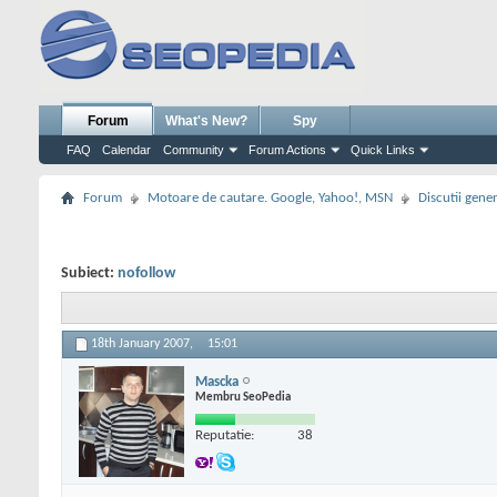
Forum
What's New?
Spy
FAQ
Calendar
Community
Forum Actions
Quick Links
Forum
Motoare de cautare. Google, Yahoo!, MSN
Discutii gene
Subiect:
nofollow
18th January 2007,
15:01
Mascka
Membru SeoPedia
Reputatie:
38