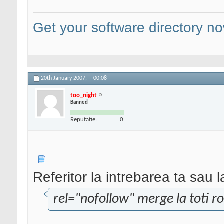
Get your software directory n
20th January 2007,
00:08
too_night
Banned
Reputatie:
0
Referitor la intrebarea ta sau l
rel="nofollow" merge la toti ro