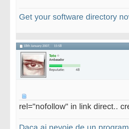
Get your software directory n
18th January 2007,
15:58
Toto
Ambasador
Reputatie:
48
rel="nofollow" in link direct.. c
Daca ai nevoie de un programa