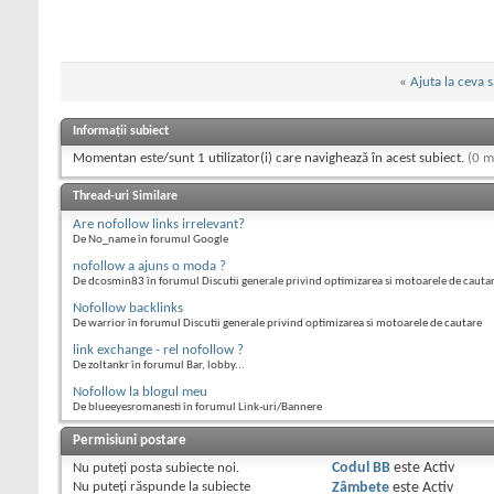
«
Ajuta la ceva 
Informații subiect
Momentan este/sunt 1 utilizator(i) care navighează în acest subiect.
(0 m
Thread-uri Similare
Are nofollow links irrelevant?
De No_name în forumul Google
nofollow a ajuns o moda ?
De dcosmin83 în forumul Discutii generale privind optimizarea si motoarele de cauta
Nofollow backlinks
De warrior în forumul Discutii generale privind optimizarea si motoarele de cautare
link exchange - rel nofollow ?
De zoltankr în forumul Bar, lobby...
Nofollow la blogul meu
De blueeyesromanesti în forumul Link-uri/Bannere
Permisiuni postare
Nu puteţi
posta subiecte noi.
Codul BB
este
Activ
Nu puteţi
răspunde la subiecte
Zâmbete
este
Activ