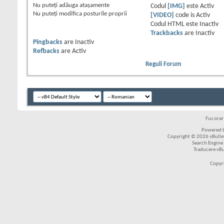
Nu puteţi
adăuga ataşamente
Codul
[IMG]
este
Activ
Nu puteţi
modifica posturile proprii
[VIDEO]
code is
Activ
Codul HTML este
Inactiv
Trackbacks
are
Inactiv
Pingbacks
are
Inactiv
Refbacks
are
Activ
Reguli Forum
Fus ora
Powered b
Copyright © 2026 vBulleti
Search Engine
Traducere vB
Copyr