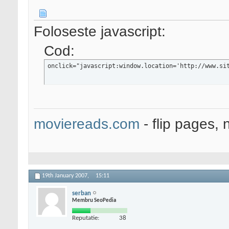
Foloseste javascript
:
Cod:
onclick="javascript
:window.location='http://www.si
moviereads.com
- flip pages, 
19th January 2007,
15:11
serban
Membru SeoPedia
Reputatie:
38