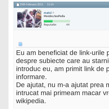
25th February 2011,
11:14
matei
Membru SeoPedia
Reputatie:
44
Eu am beneficiat de link-urile
despre subiecte care au starnit
introduc eu, am primit link de 
informare.
De ajutat, nu m-a ajutat prea m
intrucat mai primeam macar vre
wikipedia.