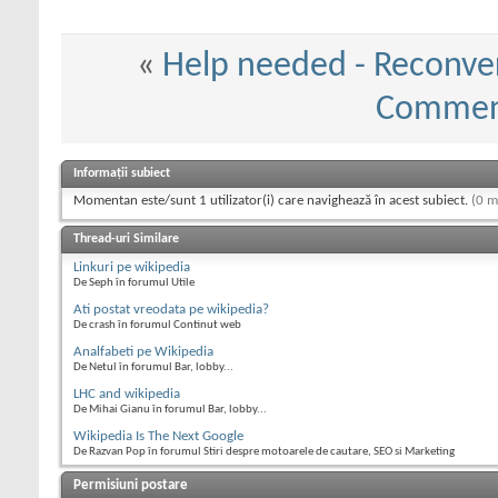
«
Help needed - Reconvers
Comment
Informații subiect
Momentan este/sunt 1 utilizator(i) care navighează în acest subiect.
(0 m
Thread-uri Similare
Linkuri pe wikipedia
De Seph în forumul Utile
Ati postat vreodata pe wikipedia?
De crash în forumul Continut web
Analfabeti pe Wikipedia
De Netul în forumul Bar, lobby...
LHC and wikipedia
De Mihai Gianu în forumul Bar, lobby...
Wikipedia Is The Next Google
De Razvan Pop în forumul Stiri despre motoarele de cautare, SEO si Marketing
Permisiuni postare