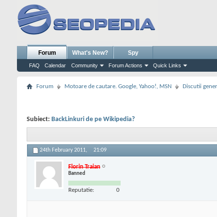
Forum
What's New?
Spy
FAQ
Calendar
Community
Forum Actions
Quick Links
Forum
Motoare de cautare. Google, Yahoo!, MSN
Discutii gene
Subiect:
BackLinkuri de pe Wikipedia?
24th February 2011,
21:09
Florin Traian
Banned
Reputatie:
0