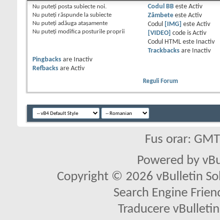
Nu puteţi
posta subiecte noi.
Codul BB
este
Activ
Nu puteţi
răspunde la subiecte
Zâmbete
este
Activ
Nu puteţi
adăuga ataşamente
Codul
[IMG]
este
Activ
Nu puteţi
modifica posturile proprii
[VIDEO]
code is
Activ
Codul HTML este
Inactiv
Trackbacks
are
Inactiv
Pingbacks
are
Inactiv
Refbacks
are
Activ
Reguli Forum
Fus orar: GM
Powered by vBu
Copyright © 2026 vBulletin Solu
Search Engine Frien
Traducere vBullet