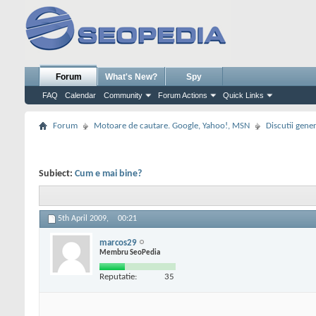
Forum
What's New?
Spy
FAQ
Calendar
Community
Forum Actions
Quick Links
Forum
Motoare de cautare. Google, Yahoo!, MSN
Discutii gene
Subiect:
Cum e mai bine?
5th April 2009,
00:21
marcos29
Membru SeoPedia
Reputatie:
35