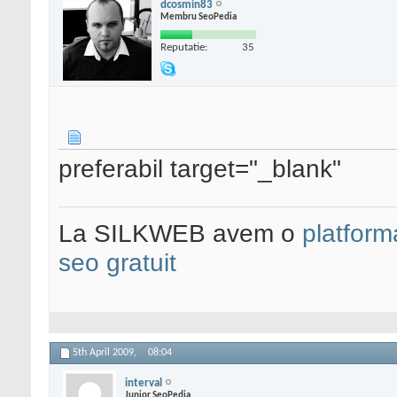
dcosmin83
Membru SeoPedia
Reputatie:
35
preferabil target="_blank"
La SILKWEB avem o
platfor
seo gratuit
5th April 2009,
08:04
interval
Junior SeoPedia