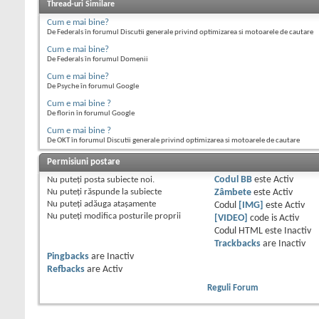
Thread-uri Similare
Cum e mai bine?
De Federals în forumul Discutii generale privind optimizarea si motoarele de cautare
Cum e mai bine?
De Federals în forumul Domenii
Cum e mai bine?
De Psyche în forumul Google
Cum e mai bine ?
De florin în forumul Google
Cum e mai bine ?
De OKT în forumul Discutii generale privind optimizarea si motoarele de cautare
Permisiuni postare
Nu puteţi
posta subiecte noi.
Codul BB
este
Activ
Nu puteţi
răspunde la subiecte
Zâmbete
este
Activ
Nu puteţi
adăuga ataşamente
Codul
[IMG]
este
Activ
Nu puteţi
modifica posturile proprii
[VIDEO]
code is
Activ
Codul HTML este
Inactiv
Trackbacks
are
Inactiv
Pingbacks
are
Inactiv
Refbacks
are
Activ
Reguli Forum