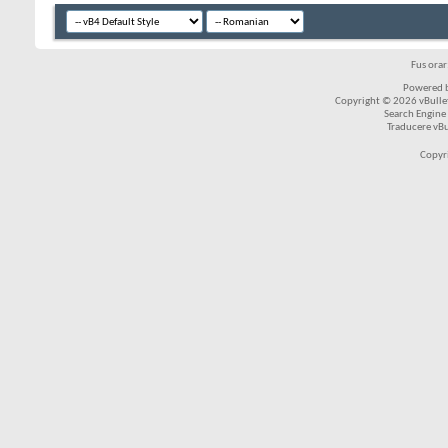
Fus ora
Powered b
Copyright © 2026 vBulleti
Search Engine
Traducere vB
Copyr