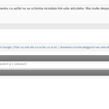
tru ca astfel nu se schimba niciodata link-urile articolelor. Mai multe despr
n Google, Chiar nu mai stiu ce sa fac ce sa zic
|
domeniu.ro/subcateggorie sau subca
embrii și 1 vizitatori)