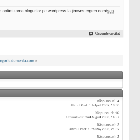
e optimizarea blogurilor pe wordpress la jimwestergren.com/
seo
-
Răspunde cu citat
tegorie.domeniu.com
»
Răspunsuri:
4
Ultimul Post:
5th April 2009,
10:30
Răspunsuri:
10
Ultimul Post:
2nd August 2008,
14:57
Răspunsuri:
2
Ultimul Post:
15th May 2008,
21:39
Răspunsuri:
2