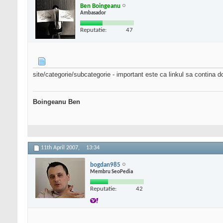
Ben Boingeanu
Ambasador
Reputatie:
47
site/categorie/subcategorie - important este ca linkul sa contina d
Boingeanu Ben
11th April 2007,
13:34
bogdan985
Membru SeoPedia
Reputatie:
42