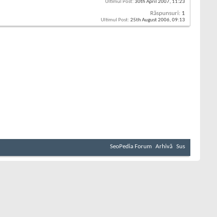
Ultimul Post:
30th April 2007,
11:23
Răspunsuri:
1
Ultimul Post:
25th August 2006,
09:13
SeoPedia Forum
Arhivă
Sus