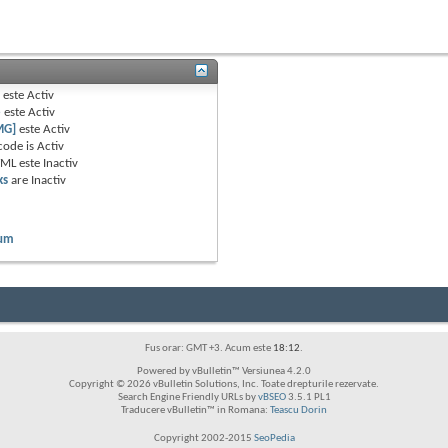
B
este
Activ
e
este
Activ
MG]
este
Activ
code is
Activ
TML este
Inactiv
ks
are
Inactiv
rum
Fus orar: GMT +3. Acum este
18:12
.
Powered by vBulletin™ Versiunea 4.2.0
Copyright © 2026 vBulletin Solutions, Inc. Toate drepturile rezervate.
Search Engine Friendly URLs by
vBSEO
3.5.1 PL1
Traducere vBulletin™ in Romana:
Teascu Dorin
Copyright 2002-2015
SeoPedia