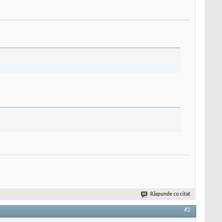
Răspunde cu citat
#2