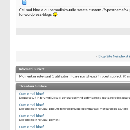
Cel mai bine e cu permalinks-urile setate custom /%postname%/ pen
for-wordpress-blogs
«
Blog/Site Neindexat i
Informații subiect
Momentan este/sunt 1 utilizator(i) care navighează în acest subiect.
(0 m
Thread-uri Similare
Cum e mai bine?
De marcos29 în forumul Discutii generale privind optimizarea si motoarele de cautare
Cum e mai bine?
De Federals în forumul Discutii generale privind optimizarea si motoarele de cautare
Cum e mai bine?
De Federals în forumul Domenii
Cum e mai bine?