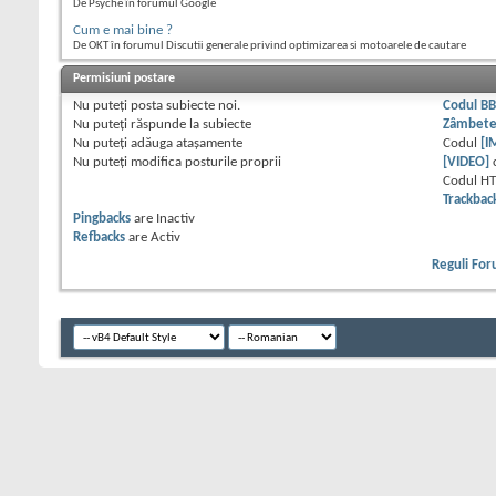
De Psyche în forumul Google
Cum e mai bine ?
De OKT în forumul Discutii generale privind optimizarea si motoarele de cautare
Permisiuni postare
Nu puteţi
posta subiecte noi.
Codul B
Nu puteţi
răspunde la subiecte
Zâmbet
Nu puteţi
adăuga ataşamente
Codul
[I
Nu puteţi
modifica posturile proprii
[VIDEO]
Codul H
Trackbac
Pingbacks
are
Inactiv
Refbacks
are
Activ
Reguli Fo