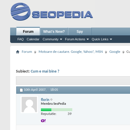
Forum
What's New?
Spy
FAQ
Calendar
Community
Forum Actions
Quick Links
Forum
Motoare de cautare. Google, Yahoo!, MSN
Google
Cu
Subiect:
Cum e mai bine ?
10th April 2007,
18:05
florin
Membru SeoPedia
Reputatie:
39