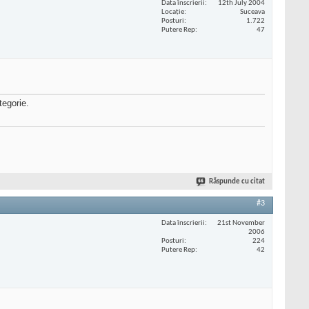
Data înscrierii
12th July 2004
Locaţie
Suceava
Posturi
1.722
Putere Rep
47
tegorie.
Răspunde cu citat
#3
Data înscrierii
21st November
2006
Posturi
224
Putere Rep
42