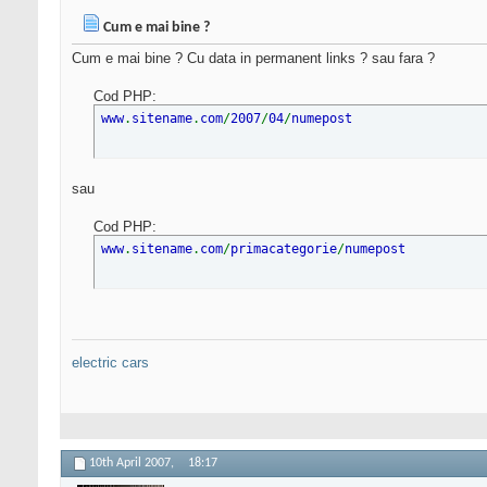
Cum e mai bine ?
Cum e mai bine ? Cu data in permanent links ? sau fara ?
Cod PHP:
www
.
sitename
.
com
/
2007
/
04
/
numepost
sau
Cod PHP:
www
.
sitename
.
com
/
primacategorie
/
numepost
electric cars
10th April 2007,
18:17