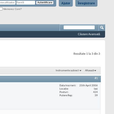
Ajutor
Înregistrare
Memorez Cont?
Căutare Avansată
Rezultate 1 la 3 din 3
Instrumente subiect
Afișează
#1
Data înscrierii
25th April 2006
Locaţie
Iasi
Posturi
424
Putere Rep
39