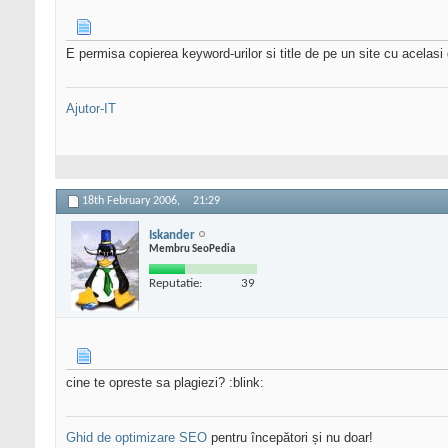
E permisa copierea keyword-urilor si title de pe un site cu acelasi
Ajutor-IT
18th February 2006,
21:29
Iskander
Membru SeoPedia
Reputatie:
39
cine te opreste sa plagiezi? :blink:
Ghid de optimizare SEO
pentru începători și nu doar!