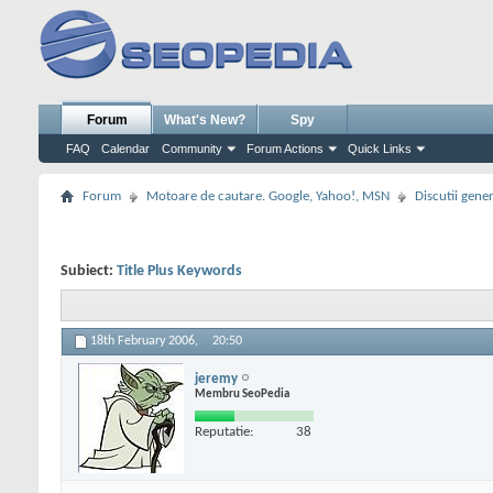
Forum
What's New?
Spy
FAQ
Calendar
Community
Forum Actions
Quick Links
Forum
Motoare de cautare. Google, Yahoo!, MSN
Discutii gene
Subiect:
Title Plus Keywords
18th February 2006,
20:50
jeremy
Membru SeoPedia
Reputatie:
38