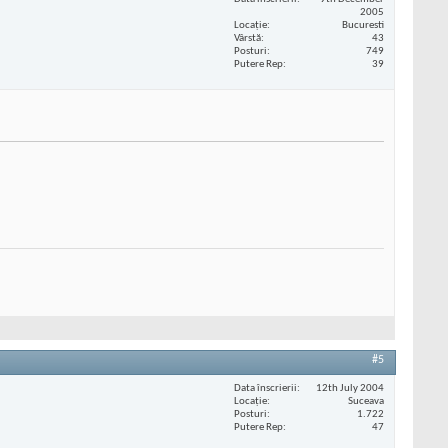
2005
Locaţie
Bucuresti
Vârstă
43
Posturi
749
Putere Rep
39
#5
Data înscrierii
12th July 2004
Locaţie
Suceava
Posturi
1.722
Putere Rep
47