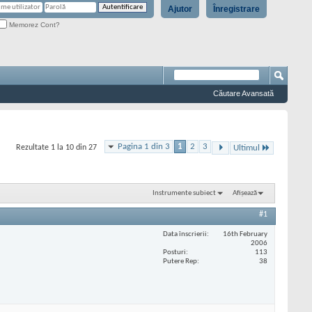
Ajutor
Înregistrare
Memorez Cont?
Căutare Avansată
Pagina 1 din 3
1
2
3
Rezultate 1 la 10 din 27
Ultimul
Instrumente subiect
Afișează
#1
Data înscrierii
16th February
2006
Posturi
113
Putere Rep
38