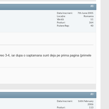
#8
Data înscrierii
7th June 2005
Locaţie
Romania
Vârstă
51
Posturi
364
Putere Rep
40
reo 3-4, iar dupa o saptamana sunt deja pe prima pagina (primele
#9
Data înscrierii
16th February
2006
Posturi
113