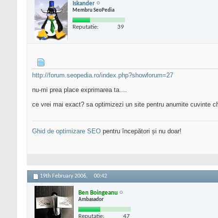
Iskander
Membru SeoPedia
Reputatie:
39
http://forum.seopedia.ro/index.php?showforum=27
nu-mi prea place exprimarea ta....
ce vrei mai exact? sa optimizezi un site pentru anumite cuvinte ch
Ghid de optimizare SEO
pentru începători și nu doar!
19th February 2006,
00:42
Ben Boingeanu
Ambasador
Reputatie:
47