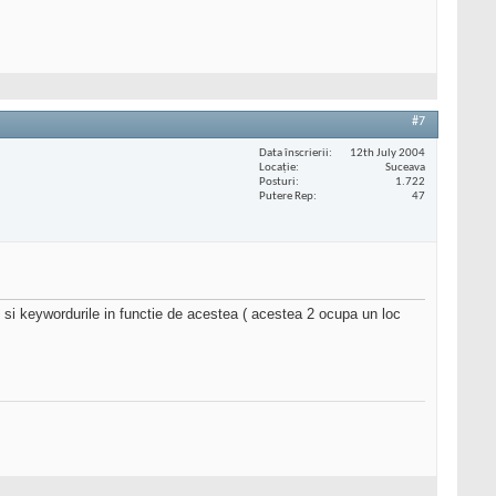
#7
Data înscrierii
12th July 2004
Locaţie
Suceava
Posturi
1.722
Putere Rep
47
lul si keywordurile in functie de acestea ( acestea 2 ocupa un loc