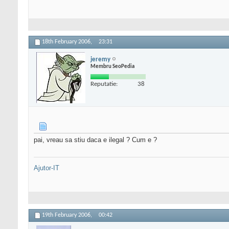
18th February 2006,
23:31
jeremy
Membru SeoPedia
Reputatie:
38
pai, vreau sa stiu daca e ilegal ? Cum e ?
Ajutor-IT
19th February 2006,
00:42