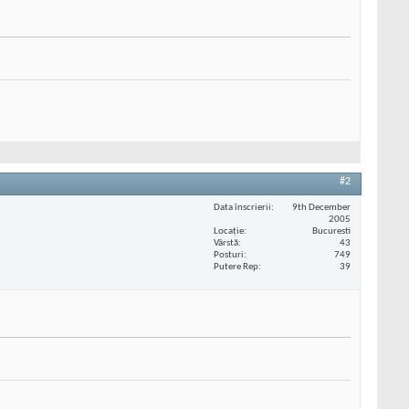
#2
Data înscrierii
9th December
2005
Locaţie
Bucuresti
Vârstă
43
Posturi
749
Putere Rep
39