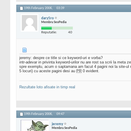
19th February 2006,
03:39
dary5ro
Membru SeoPedia
Reputatie:
40
jeremy: despre ce title si ce keyword-uri e vorba?
intr-adevar in privinta keyword-urilor nu are rost sa scrii la meta 
spre exemplu, acum o saptamana am facut 4 pagini noi la site-ul 
5 locuri) cu aceste pagini desi au
PR
0 evident.
Rezultate loto afisate in timp real
19th February 2006,
09:47
jeremy
Membru SeoPedia