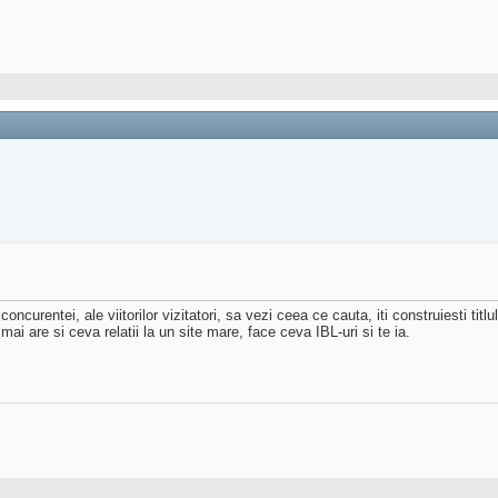
ncurentei, ale viitorilor vizitatori, sa vezi ceea ce cauta, iti construiesti tit
ai are si ceva relatii la un site mare, face ceva IBL-uri si te ia.