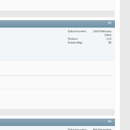
#3
Data înscrierii
16th February
2006
Posturi
113
Putere Rep
38
#4
Data înscrierii
9th December