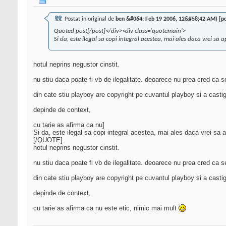
Postat în original de
ben &#064; Feb 19 2006, 12&#58;42 AM) [p
Quoted post[/post]</div><div class='quotemain'>
Si da, este ilegal sa copi integral acestea, mai ales daca vrei sa 
hotul neprins negustor cinstit.
nu stiu daca poate fi vb de ilegalitate. deoarece nu prea cred ca 
din cate stiu playboy are copyright pe cuvantul playboy si a castig
depinde de context,
cu tarie as afirma ca nu]
Si da, este ilegal sa copi integral acestea, mai ales daca vrei sa a
[/QUOTE]
hotul neprins negustor cinstit.
nu stiu daca poate fi vb de ilegalitate. deoarece nu prea cred ca 
din cate stiu playboy are copyright pe cuvantul playboy si a castig
depinde de context,
cu tarie as afirma ca nu este etic, nimic mai mult