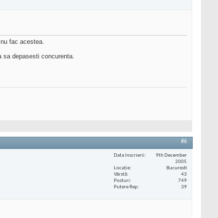
a nu fac acestea.
ca sa depasesti concurenta.
#6
Data înscrierii
9th December
2005
Locaţie
Bucuresti
Vârstă
43
Posturi
749
Putere Rep
39