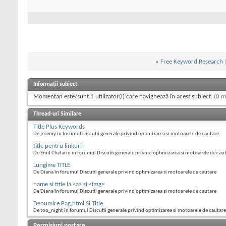
«
Free Keyword Research
Informații subiect
Momentan este/sunt 1 utilizator(i) care navighează în acest subiect.
(0 m
Thread-uri Similare
Title Plus Keywords
De jeremy în forumul Discutii generale privind optimizarea si motoarele de cautare
title pentru linkuri
De Emil Chelariu în forumul Discutii generale privind optimizarea si motoarele de cau
Lungime TITLE
De Diana în forumul Discutii generale privind optimizarea si motoarele de cautare
name si title la <a> si <img>
De Diana în forumul Discutii generale privind optimizarea si motoarele de cautare
Denumire Pag.html Si Title
De too_night în forumul Discutii generale privind optimizarea si motoarele de cautare
Permisiuni postare