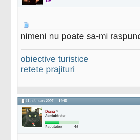
nimeni nu poate sa-mi raspun
obiective turistice
retete prajituri
11th January 2007,
14:48
Diana
Administrator
Reputatie:
46