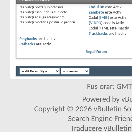
Nu puteţi
posta subiecte noi.
Codul BB
este
Activ
Nu puteţi
răspunde la subiecte
Zâmbete
este
Activ
Nu puteţi
adăuga ataşamente
Codul
[IMG]
este
Activ
Nu puteţi
modifica posturile proprii
[VIDEO]
code is
Activ
Codul HTML este
Inactiv
Trackbacks
are
Inactiv
Pingbacks
are
Inactiv
Refbacks
are
Activ
Reguli Forum
Fus orar: GM
Powered by vBu
Copyright © 2026 vBulletin Solu
Search Engine Frien
Traducere vBullet