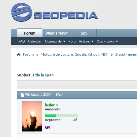
Forum
What's New?
Spy
FAQ
Calendar
Community
Forum Actions
Quick Links
Forum
Motoare de cautare. Google, Yahoo!, MSN
Discutii gene
Subiect:
Title la span
9th January 2007,
19:14
laufer
Ambasador
Reputatie:
38