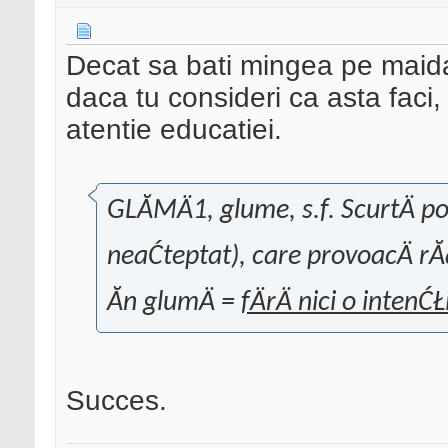
Decat sa bati mingea pe maidan 
daca tu consideri ca asta faci
atentie educatiei.
GLĂMÄ1, glume, s.f. ScurtÄ pov
neaĆteptat), care provoacÄ rĂąs
Ăn glumÄ =
fÄrÄ nici o intenĆŁ
Succes.