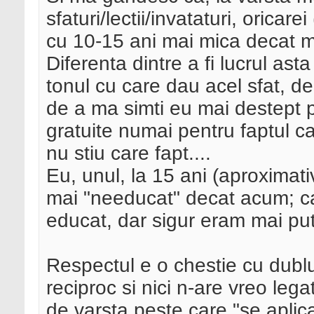
sfaturi/lectii/invataturi, orica
cu 10-15 ani mai mica decat m
Diferenta dintre a fi lucrul as
tonul cu care dau acel sfat, de
de a ma simti eu mai destept pr
gratuite numai pentru faptul ca 
nu stiu care fapt....
Eu, unul, la 15 ani (aproximati
mai "needucat" decat acum; ca
educat, dar sigur eram mai put
Respectul e o chestie cu dubl
reciproc si nici n-are vreo lega
de varsta peste care "se aplica