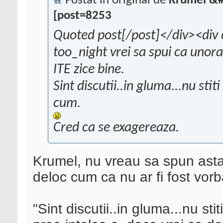
Postat în original de
Krumel &#
[post=8253
Quoted post[/post]</div><div 
too_night vrei sa spui ca unora
ITE zice bine.
Sint discutii..in gluma...nu sti
cum.
Cred ca se exagereaza.
Krumel, nu vreau sa spun asta,
deloc cum ca nu ar fi fost vo
"Sint discutii..in gluma...nu sti