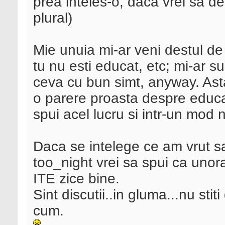
prea inteles-o, daca vrei sa d
plural)
Mie unuia mi-ar veni destul de
tu nu esti educat, etc; mi-ar s
ceva cu bun simt, anyway. Ast
o parere proasta despre educati
spui acel lucru si intr-un mod 
Daca se intelege ce am vrut sa
too_night vrei sa spui ca unora
ITE zice bine.
Sint discutii..in gluma...nu stit
cum.