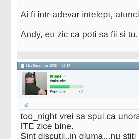
Ai fi intr-adevar intelept, atunc
Andy, eu zic ca poti sa fii si tu.
21st December 2005,
13:14
Krumel
Ambasador
Reputatie:
72
too_night vrei sa spui ca unora
ITE zice bine.
Sint discutii..in gluma...nu stit