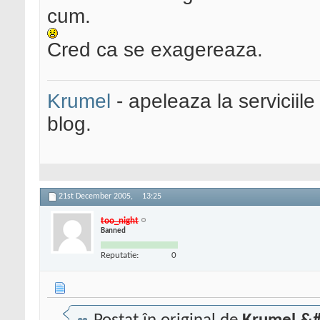
cum.
Cred ca se exagereaza.
Krumel
- apeleaza la serviciile
blog.
21st December 2005,
13:25
too_night
Banned
Reputatie:
0