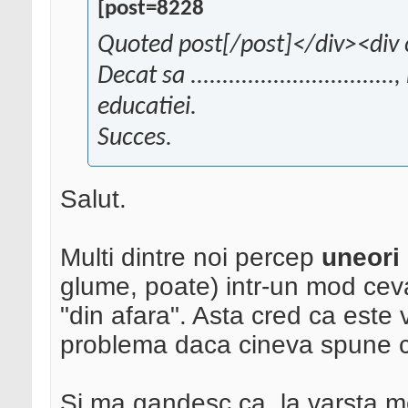
[post=8228
Quoted post[/post]</div><div 
Decat sa ..........................
educatiei.
Succes.
Salut.
Multi dintre noi percep
uneori
glume, poate) intr-un mod ceva
"din afara". Asta cred ca este v
problema daca cineva spune 
Si ma gandesc ca, la varsta m