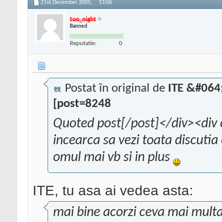
21st December 2005,
13:06
too_night
Banned
Reputatie:
0
Postat în original de
ITE &#064
[post=8248
Quoted post[/post]</div><div 
incearca sa vezi toata discutia
omul mai vb si in plus
ITE, tu asa ai vedea asta:
mai bine acorzi ceva mai multa