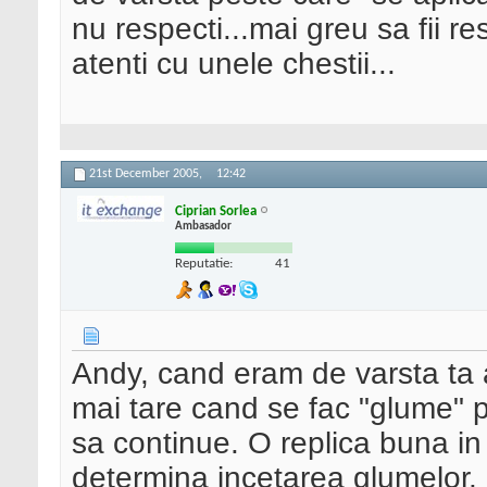
nu respecti...mai greu sa fii 
atenti cu unele chestii...
21st December 2005,
12:42
Ciprian Sorlea
Ambasador
Reputatie:
41
Andy, cand eram de varsta ta am
mai tare cand se fac "glume" p
sa continue. O replica buna in
determina incetarea glumelor.