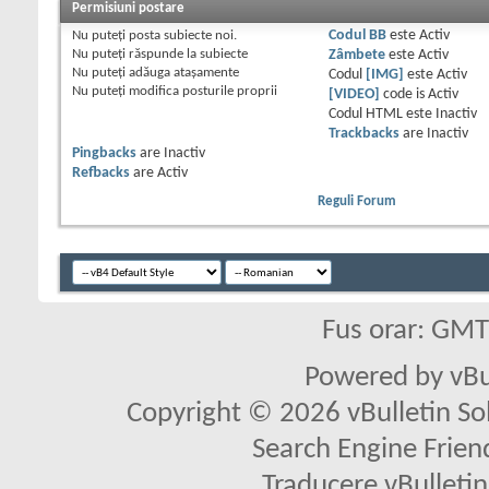
Permisiuni postare
Nu puteţi
posta subiecte noi.
Codul BB
este
Activ
Nu puteţi
răspunde la subiecte
Zâmbete
este
Activ
Nu puteţi
adăuga ataşamente
Codul
[IMG]
este
Activ
Nu puteţi
modifica posturile proprii
[VIDEO]
code is
Activ
Codul HTML este
Inactiv
Trackbacks
are
Inactiv
Pingbacks
are
Inactiv
Refbacks
are
Activ
Reguli Forum
Fus orar: GM
Powered by vBu
Copyright © 2026 vBulletin Solu
Search Engine Frien
Traducere vBullet