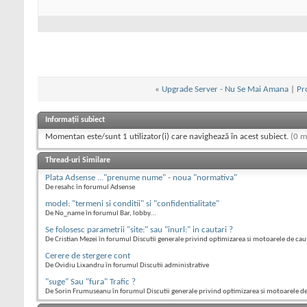
«
Upgrade Server - Nu Se Mai Amana
|
Pr
Informații subiect
Momentan este/sunt 1 utilizator(i) care navighează în acest subiect.
(0 m
Thread-uri Similare
Plata Adsense ..."prenume nume" - noua "normativa"
De resahc în forumul Adsense
model: "termeni si conditii" si "confidentialitate"
De No_name în forumul Bar, lobby...
Se folosesc parametrii "site:" sau "inurl:" in cautari ?
De Cristian Mezei în forumul Discutii generale privind optimizarea si motoarele de cau
Cerere de stergere cont
De Ovidiu Lixandru în forumul Discutii administrative
"suge" Sau "fura" Trafic ?
De Sorin Frumuseanu în forumul Discutii generale privind optimizarea si motoarele d