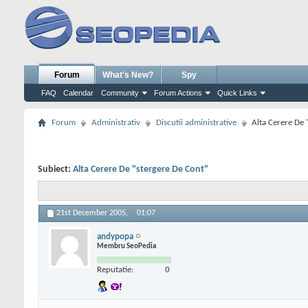
Forum
What's New?
Spy
FAQ
Calendar
Community
Forum Actions
Quick Links
Forum
Administrativ
Discutii administrative
Alta Cerere De 
Subiect:
Alta Cerere De "stergere De Cont"
21st December 2005,
01:07
andypopa
Membru SeoPedia
Reputatie:
0