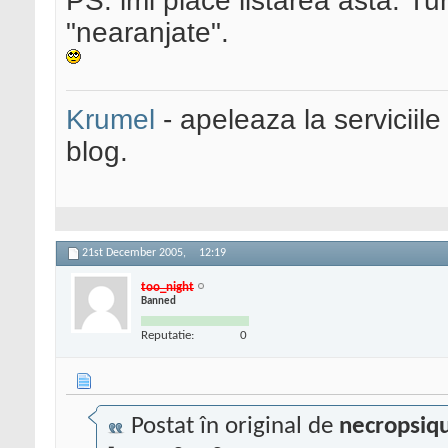
PS: imi place listarea asta. Tu
"nearanjate".
Krumel
- apeleaza la serviciile
blog.
21st December 2005,
12:19
too_night
Banned
Reputatie:
0
Postat în original de
necropsiq