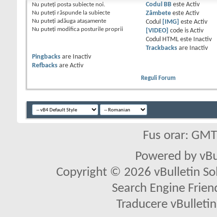
Nu puteţi
posta subiecte noi.
Codul BB
este
Activ
Nu puteţi
răspunde la subiecte
Zâmbete
este
Activ
Nu puteţi
adăuga ataşamente
Codul
[IMG]
este
Activ
Nu puteţi
modifica posturile proprii
[VIDEO]
code is
Activ
Codul HTML este
Inactiv
Trackbacks
are
Inactiv
Pingbacks
are
Inactiv
Refbacks
are
Activ
Reguli Forum
Fus orar: GM
Powered by vBu
Copyright © 2026 vBulletin Solu
Search Engine Frien
Traducere vBullet