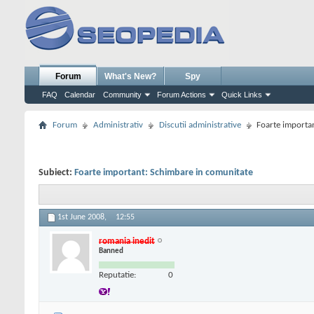
Forum
What's New?
Spy
FAQ
Calendar
Community
Forum Actions
Quick Links
Forum
Administrativ
Discutii administrative
Foarte importa
Subiect:
Foarte important: Schimbare in comunitate
1st June 2008,
12:55
romania inedit
Banned
Reputatie:
0