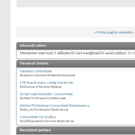
«
Prima pagina seopedia -
Informații subiect
Momentan este/sunt 1 utilizator(i) care navighează în acest subiect.
(0 m
Thread-uri Similare
Salutare comunitate
De kyron în forumul Prezentare forumisti
CTR foarte mare, castig foarte mic
De dracosu în forumul Adsense
Script matrimoniale / comunitate
De Netul în forumul Continut web
Adobe Photoshop-Comunitate Romaneasca
De kix_mc3 în forumul Studii de caz
Comunitate De Grafica
De GFXsupreme în forumul Studii de caz
Permisiuni postare