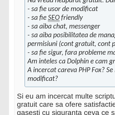
Nu vreau neaparat gratuit. Dar
- sa fie usor de modificat
- sa fie
SEO
friendly
- sa aiba chat, messenger
- sa aiba posibilitatea de mana
permisiuni (cont gratuit, cont 
- sa fie sigur, fara probleme m
Am inteles ca Dolphin e cam gr
A incercat careva PHP Fox? Se 
modificat?
Si eu am incercat multe scriptu
gratuit care sa ofere satisfact
gasesti cu siguranta ceva ce sa