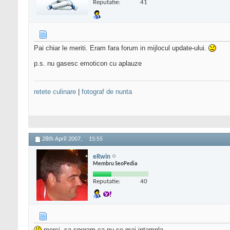
Reputatie:
41
Pai chiar le meriti. Eram fara forum in mijlocul update-ului.
p.s. nu gasesc emoticon cu aplauze
retete culinare
|
fotograf de nunta
28th April 2007,
15:55
eRwin
Membru SeoPedia
Reputatie:
40
merci, sa speram ca nu se mai intampla...