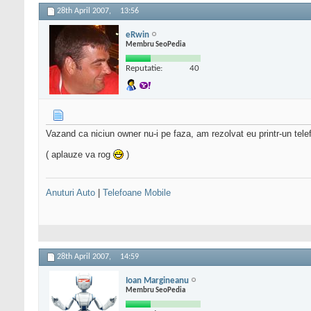
28th April 2007,
13:56
eRwin
Membru SeoPedia
Reputatie:
40
Vazand ca niciun owner nu-i pe faza, am rezolvat eu printr-un tel
( aplauze va rog
)
Anuturi Auto
|
Telefoane Mobile
28th April 2007,
14:59
Ioan Margineanu
Membru SeoPedia