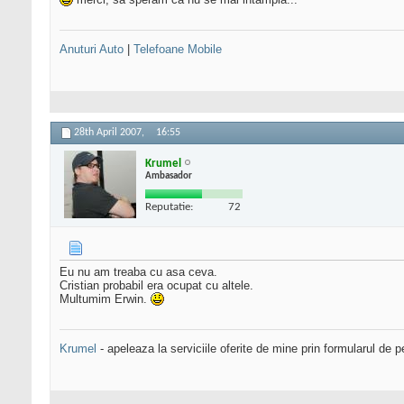
Anuturi Auto
|
Telefoane Mobile
28th April 2007,
16:55
Krumel
Ambasador
Reputatie:
72
Eu nu am treaba cu asa ceva.
Cristian probabil era ocupat cu altele.
Multumim Erwin.
Krumel
- apeleaza la serviciile oferite de mine prin formularul de p