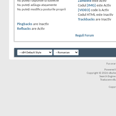
Nu puteţi
răspunde la subiecte
Zâmbete
este
Activ
Nu puteţi
adăuga ataşamente
Codul
[IMG]
este
Activ
Nu puteţi
modifica posturile proprii
[VIDEO]
code is
Activ
Codul HTML este
Inactiv
Trackbacks
are
Inactiv
Pingbacks
are
Inactiv
Refbacks
are
Activ
Reguli Forum
Fus ora
Powered b
Copyright © 2026 vBulleti
Search Engine
Traducere vB
Copyr