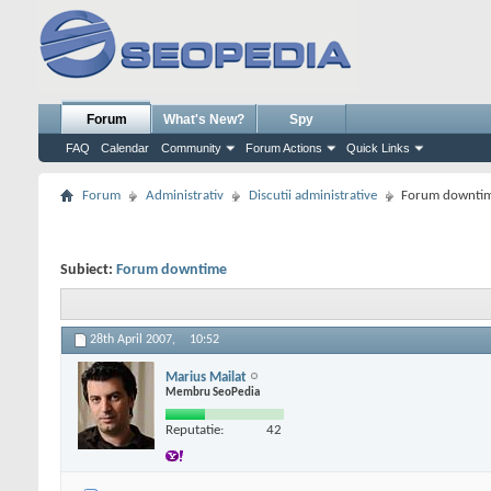
Forum
What's New?
Spy
FAQ
Calendar
Community
Forum Actions
Quick Links
Forum
Administrativ
Discutii administrative
Forum downti
Subiect:
Forum downtime
28th April 2007,
10:52
Marius Mailat
Membru SeoPedia
Reputatie:
42