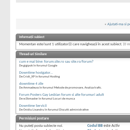
«
Ajutati-ma si p
Informații subiect
Momentan este/sunt 1 utilizator(i) care navighează în acest subiect.
(0 m
Thread-uri Similare
cum e mai bine: forum.site.ro sau site.ro/forum?
De gigipok în forumul Google
Downtime hostgator...
De Cristi_XP în forumul Hosting
downtime 4 zile
De Ammadeuss în forumul Metode de promovare, Analiza trafic.
Forum Posters Gay Lesbian forum si alte forumuri adult
De w3bmaster în forumul Locuri de munca
Downtime Servicii
De Ovidiu Lixandru în forumul Discutii administrative
Permisiuni postare
Nu puteţi
posta subiecte noi.
Codul BB
este
Activ