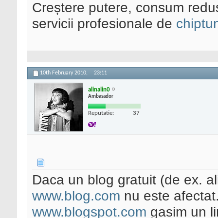
Creștere putere, consum redus
servicii profesionale de
chiptu
10th February 2010,
23:11
alinalin0
Ambasador
Reputatie:
37
Daca un blog gratuit (de ex. a
www.blog.com
nu este afectat
www.blogspot.com
gasim un li