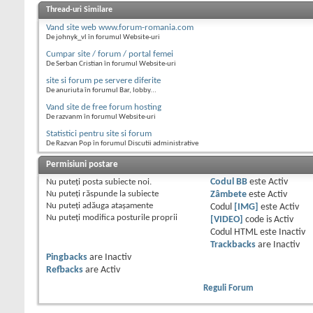
Thread-uri Similare
Vand site web www.forum-romania.com
De johnyk_vl în forumul Website-uri
Cumpar site / forum / portal femei
De Serban Cristian în forumul Website-uri
site si forum pe servere diferite
De anuriuta în forumul Bar, lobby...
Vand site de free forum hosting
De razvanm în forumul Website-uri
Statistici pentru site si forum
De Razvan Pop în forumul Discutii administrative
Permisiuni postare
Nu puteţi
posta subiecte noi.
Codul BB
este
Activ
Nu puteţi
răspunde la subiecte
Zâmbete
este
Activ
Nu puteţi
adăuga ataşamente
Codul
[IMG]
este
Activ
Nu puteţi
modifica posturile proprii
[VIDEO]
code is
Activ
Codul HTML este
Inactiv
Trackbacks
are
Inactiv
Pingbacks
are
Inactiv
Refbacks
are
Activ
Reguli Forum