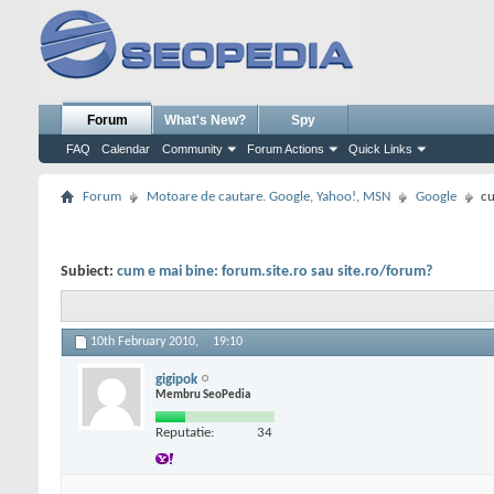
Forum
What's New?
Spy
FAQ
Calendar
Community
Forum Actions
Quick Links
Forum
Motoare de cautare. Google, Yahoo!, MSN
Google
cu
Subiect:
cum e mai bine: forum.site.ro sau site.ro/forum?
10th February 2010,
19:10
gigipok
Membru SeoPedia
Reputatie:
34