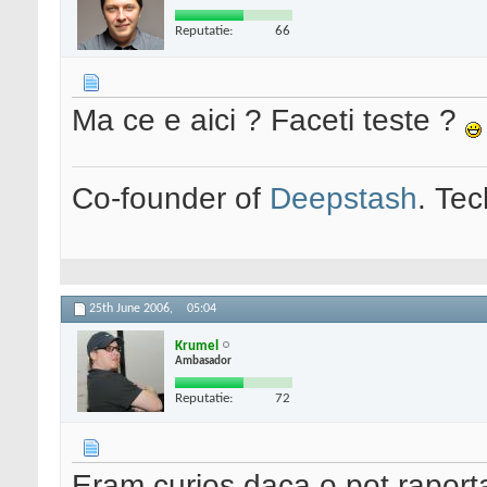
Reputatie:
66
Ma ce e aici ? Faceti teste ?
Co-founder of
Deepstash
. Tec
25th June 2006,
05:04
Krumel
Ambasador
Reputatie:
72
Eram curios daca o pot raporta