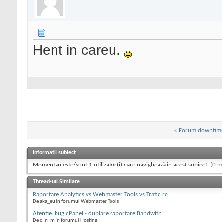
Hent in careu.
«
Forum downtim
Informații subiect
Momentan este/sunt 1 utilizator(i) care navighează în acest subiect.
(0 m
Thread-uri Similare
Raportare Analytics vs Webmaster Tools vs Trafic.ro
De aka_eu în forumul Webmaster Tools
Atentie: bug cPanel - dublare raportare Bandwith
De c_n_m în forumul Hosting