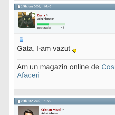
24th June 2006,
09:40
Diana
Administrator
Reputatie:
46
Gata, l-am vazut
Am un magazin online de
Cos
Afaceri
24th June 2006,
10:25
Cristian Mezei
Administrator