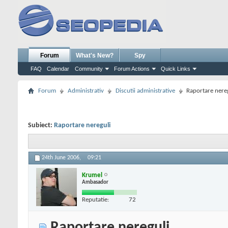
Forum
What's New?
Spy
FAQ
Calendar
Community
Forum Actions
Quick Links
Forum
Administrativ
Discutii administrative
Raportare nere
Subiect:
Raportare nereguli
24th June 2006,
09:21
Krumel
Ambasador
Reputatie:
72
Raportare nereguli