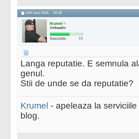
24th June 2006,
09:38
Krumel
Ambasador
Reputatie:
72
Langa reputatie. E semnula ala
genul.
Stii de unde se da reputatie?
Krumel
- apeleaza la serviciile
blog.