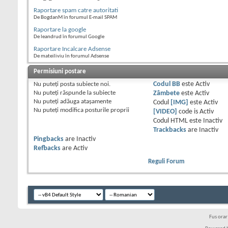
Raportare spam catre autoritati
De BogdanM în forumul E-mail SPAM
Raportare la google
De leandrud în forumul Google
Raportare Incalcare Adsense
De mateiliviu în forumul Adsense
Permisiuni postare
Nu puteţi
posta subiecte noi.
Codul BB
este
Activ
Nu puteţi
răspunde la subiecte
Zâmbete
este
Activ
Nu puteţi
adăuga ataşamente
Codul
[IMG]
este
Activ
Nu puteţi
modifica posturile proprii
[VIDEO]
code is
Activ
Codul HTML este
Inactiv
Trackbacks
are
Inactiv
Pingbacks
are
Inactiv
Refbacks
are
Activ
Reguli Forum
Fus ora