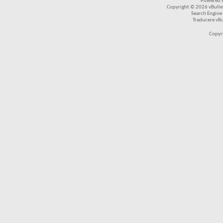
Powered b
Copyright © 2026 vBulleti
Search Engine
Traducere vB
Copyr