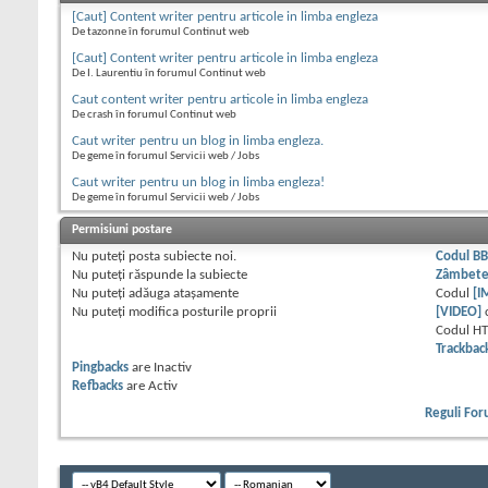
[Caut] Content writer pentru articole in limba engleza
De tazonne în forumul Continut web
[Caut] Content writer pentru articole in limba engleza
De I. Laurentiu în forumul Continut web
Caut content writer pentru articole in limba engleza
De crash în forumul Continut web
Caut writer pentru un blog in limba engleza.
De geme în forumul Servicii web / Jobs
Caut writer pentru un blog in limba engleza!
De geme în forumul Servicii web / Jobs
Permisiuni postare
Nu puteţi
posta subiecte noi.
Codul B
Nu puteţi
răspunde la subiecte
Zâmbet
Nu puteţi
adăuga ataşamente
Codul
[I
Nu puteţi
modifica posturile proprii
[VIDEO]
Codul H
Trackbac
Pingbacks
are
Inactiv
Refbacks
are
Activ
Reguli Fo