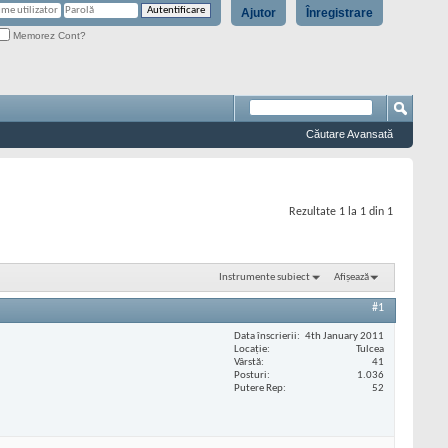
Ajutor
Înregistrare
Memorez Cont?
Căutare Avansată
Rezultate 1 la 1 din 1
Instrumente subiect
Afișează
#1
Data înscrierii
4th January 2011
Locaţie
Tulcea
Vârstă
41
Posturi
1.036
Putere Rep
52