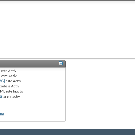
B
este
Activ
e
este
Activ
MG]
este
Activ
code is
Activ
TML este
Inactiv
ks
are
Inactiv
rum