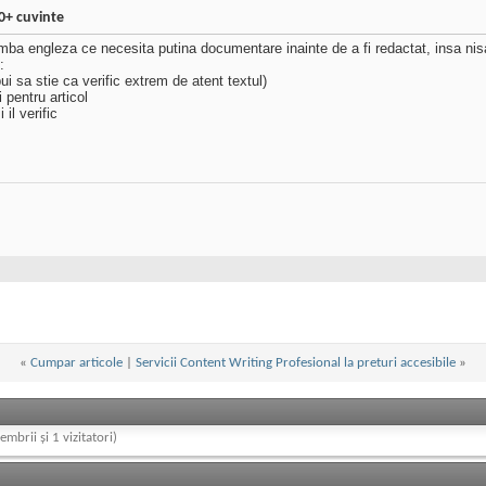
0+ cuvinte
mba engleza ce necesita putina documentare inainte de a fi redactat, insa nisa 
:
ui sa stie ca verific extrem de atent textul)
 pentru articol
il verific
«
Cumpar articole
|
Servicii Content Writing Profesional la preturi accesibile
»
embrii și 1 vizitatori)