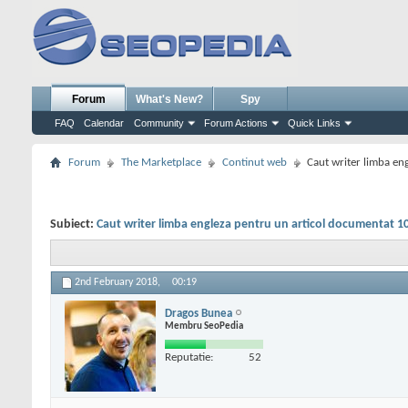
Forum
What's New?
Spy
FAQ
Calendar
Community
Forum Actions
Quick Links
Forum
The Marketplace
Continut web
Caut writer limba en
Subiect:
Caut writer limba engleza pentru un articol documentat 1
2nd February 2018,
00:19
Dragos Bunea
Membru SeoPedia
Reputatie:
52