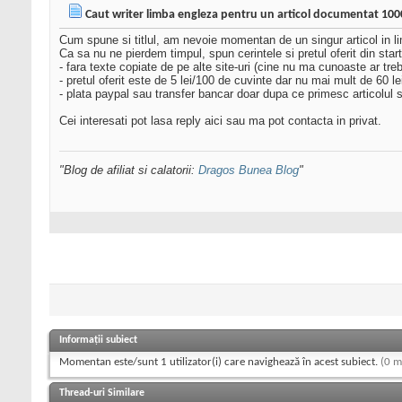
Caut writer limba engleza pentru un articol documentat 100
Cum spune si titlul, am nevoie momentan de un singur articol in li
Ca sa nu ne pierdem timpul, spun cerintele si pretul oferit din start
- fara texte copiate de pe alte site-uri (cine nu ma cunoaste ar treb
- pretul oferit este de 5 lei/100 de cuvinte dar nu mai mult de 60 lei
- plata paypal sau transfer bancar doar dupa ce primesc articolul si 
Cei interesati pot lasa reply aici sau ma pot contacta in privat.
"Blog de afiliat si calatorii:
Dragos Bunea Blog
"
Informații subiect
Momentan este/sunt 1 utilizator(i) care navighează în acest subiect.
(0 m
Thread-uri Similare