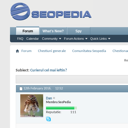
Forum
What's New?
Spy
FAQ
Calendar
Community
Forum Actions
Quick Links
Forum
Chestiuni generale
Comunitatea Seopedia
Chestiona
Re
Subiect:
Curierul cel mai ieftin?
12th February 2016,
12:52
Dan
Membru SeoPedia
Reputatie:
111