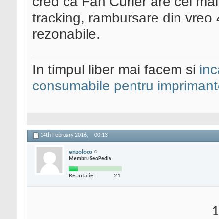
cred ca Fan Curier are cel mai
tracking, rambursare din vreo 4 
rezonabile.
In timpul liber mai facem si
inc
consumabile pentru imprimant
14th February 2016,
00:13
enzoloco
Membru SeoPedia
Reputatie:
21
1