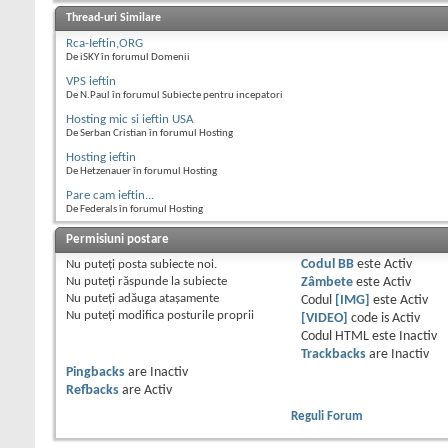
Thread-uri Similare
Rca-Ieftin,ORG
De iSKY în forumul Domenii
VPS ieftin
De N.Paul în forumul Subiecte pentru incepatori
Hosting mic si ieftin USA
De Serban Cristian în forumul Hosting
Hosting ieftin
De Hetzenauer în forumul Hosting
Pare cam ieftin...
De Federals în forumul Hosting
Permisiuni postare
Nu puteţi
posta subiecte noi.
Codul BB
este
Activ
Nu puteţi
răspunde la subiecte
Zâmbete
este
Activ
Nu puteţi
adăuga ataşamente
Codul
[IMG]
este
Activ
Nu puteţi
modifica posturile proprii
[VIDEO]
code is
Activ
Codul HTML este
Inactiv
Trackbacks
are
Inactiv
Pingbacks
are
Inactiv
Refbacks
are
Activ
Reguli Forum