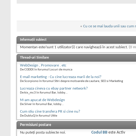
«
Cu ce se mai lauda unii sau cum n
Informații subiect
Momentan este/sunt 1 utilizator(i) care navighează în acest subiect.
(0 m
Thread-uri Similare
WebDesign , Promovare . etc
De CODEX în forumul Locuri de munca
E-mail marketing - Cu cine lucreaza marii de la noi?
De Scorpiono în forumul Stiri despre motoarele de cautare, SEO si Marketing
Lucreaza cineva cu ebay partner network?
De kix_mc3 în forumul Bar, lobby...
M-am apucat de Webdesign
De Silver în forumul Bar, lobby...
Cum stiu cine transfera PR si cine nu?
De DubluQ în forumul Utile
Permisiuni postare
Nu puteţi
posta subiecte noi.
Codul BB
este
Activ