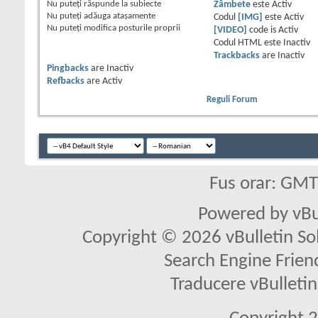
Nu puteţi
răspunde la subiecte
Zâmbete
este
Activ
Nu puteţi
adăuga ataşamente
Codul
[IMG]
este
Activ
Nu puteţi
modifica posturile proprii
[VIDEO]
code is
Activ
Codul HTML este
Inactiv
Trackbacks
are
Inactiv
Pingbacks
are
Inactiv
Refbacks
are
Activ
Reguli Forum
Fus orar: GM
Powered by vBu
Copyright © 2026 vBulletin Solu
Search Engine Frien
Traducere vBullet