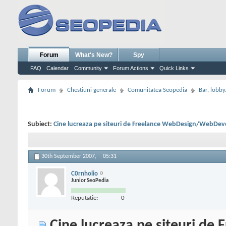
Forum
What's New?
Spy
FAQ
Calendar
Community
Forum Actions
Quick Links
Forum
Chestiuni generale
Comunitatea Seopedia
Bar, lobby.
Subiect:
Cine lucreaza pe siteuri de Freelance WebDesign/WebDev
30th September 2007,
05:31
C0rnholio
Junior SeoPedia
Reputatie:
0
Cine lucreaza pe siteuri d