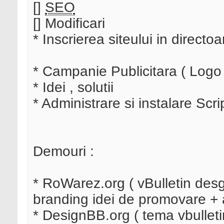
[]
SEO
[] Modificari
* Inscrierea siteului in directo
* Campanie Publicitara ( Logo 
* Idei , solutii
* Administrare si instalare Scri
Demouri :
* RoWarez.org ( vBulletin desg
branding idei de promovare + a
* DesignBB.org ( tema vbulleti