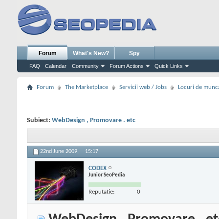
Forum
What's New?
Spy
FAQ
Calendar
Community
Forum Actions
Quick Links
Forum
The Marketplace
Servicii web / Jobs
Locuri de munc
Subiect:
WebDesign , Promovare . etc
22nd June 2009,
15:17
CODEX
Junior SeoPedia
Reputatie:
0