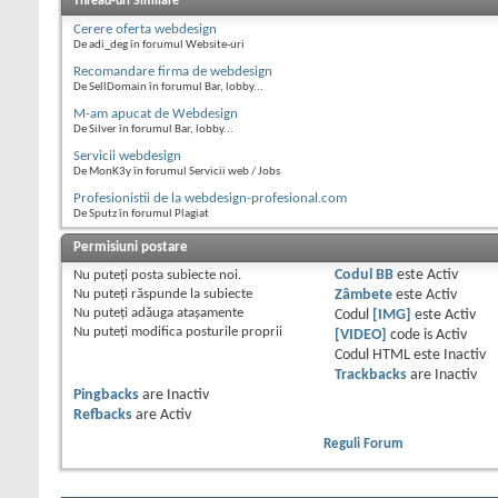
Thread-uri Similare
Cerere oferta webdesign
De adi_deg în forumul Website-uri
Recomandare firma de webdesign
De SellDomain în forumul Bar, lobby...
M-am apucat de Webdesign
De Silver în forumul Bar, lobby...
Servicii webdesign
De MonK3y în forumul Servicii web / Jobs
Profesionistii de la webdesign-profesional.com
De Sputz în forumul Plagiat
Permisiuni postare
Nu puteţi
posta subiecte noi.
Codul BB
este
Activ
Nu puteţi
răspunde la subiecte
Zâmbete
este
Activ
Nu puteţi
adăuga ataşamente
Codul
[IMG]
este
Activ
Nu puteţi
modifica posturile proprii
[VIDEO]
code is
Activ
Codul HTML este
Inactiv
Trackbacks
are
Inactiv
Pingbacks
are
Inactiv
Refbacks
are
Activ
Reguli Forum