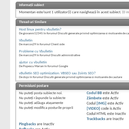
Informații subiect
Momentan este/sunt 1 utilizator(i) care navighează în acest subiect.
(0 m
Thread-uri Similare
Host linux pentru vbulletin?
De giovanni12345 în forumul Discutii generale privind optimizarea si motoarele de c
Vbulletin
De marcos29 în forumul Client side
Probleme cu Vbulletin
De marcos29 în forumul Discutii administrative
ajutor cu vbulletin
De Popescu Marian în forumul Google
vBulletin SEO optimization: VBSEO sau Zoints SEO?
De dojo în forumul Discutii generale privind optimizarea si motoarele de cautare
Permisiuni postare
Nu puteţi
posta subiecte noi.
Codul BB
este
Activ
Nu puteţi
răspunde la subiecte
Zâmbete
este
Activ
Nu puteţi
adăuga ataşamente
Codul
[IMG]
este
Activ
Nu puteţi
modifica posturile proprii
[VIDEO]
code is
Activ
Codul HTML este
Inactiv
Trackbacks
are
Inactiv
Pingbacks
are
Inactiv