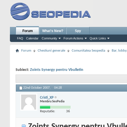
Forum
What's New?
Spy
FAQ
Calendar
Community
Forum Actions
Quick Links
Forum
Chestiuni generale
Comunitatea Seopedia
Bar, lobby.
Subiect:
Zoints Synergy pentru Vbulletin
22nd October 2007,
04:28
Cristi_XP
Membru SeoPedia
Reputatie:
36
Zoints Synergy pentru Vbull