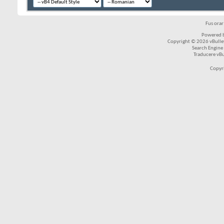
Fus ora
Powered b
Copyright © 2026 vBulleti
Search Engine
Traducere vB
Copyr