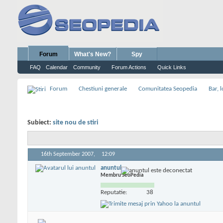
Forum
What's New?
Spy
FAQ
Calendar
Community
Forum Actions
Quick Links
Forum
Chestiuni generale
Comunitatea Seopedia
Bar, l
Subiect:
site nou de stiri
16th September 2007,
12:09
anuntul
Membru SeoPedia
Reputatie:
38