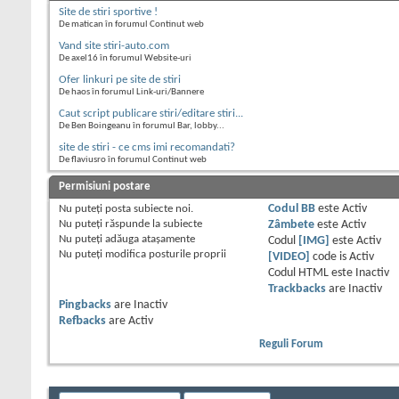
Site de stiri sportive !
De matican în forumul Continut web
Vand site stiri-auto.com
De axel16 în forumul Website-uri
Ofer linkuri pe site de stiri
De haos în forumul Link-uri/Bannere
Caut script publicare stiri/editare stiri...
De Ben Boingeanu în forumul Bar, lobby...
site de stiri - ce cms imi recomandati?
De flaviusro în forumul Continut web
Permisiuni postare
Nu puteţi
posta subiecte noi.
Codul BB
este
Activ
Nu puteţi
răspunde la subiecte
Zâmbete
este
Activ
Nu puteţi
adăuga ataşamente
Codul
[IMG]
este
Activ
Nu puteţi
modifica posturile proprii
[VIDEO]
code is
Activ
Codul HTML este
Inactiv
Trackbacks
are
Inactiv
Pingbacks
are
Inactiv
Refbacks
are
Activ
Reguli Forum