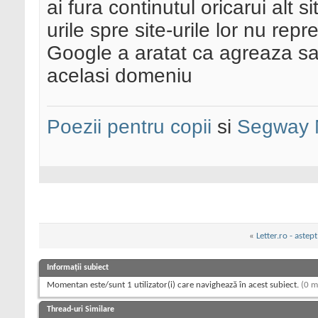
ai fura continutul oricarui alt s
urile spre site-urile lor nu re
Google a aratat ca agreaza sa a
acelasi domeniu
Poezii pentru copii
si
Segway 
«
Letter.ro - astep
Informații subiect
Momentan este/sunt 1 utilizator(i) care navighează în acest subiect.
(0 m
Thread-uri Similare