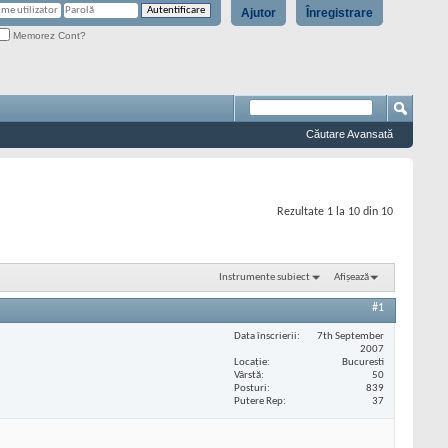
Ajutor
Înregistrare
Memorez Cont?
Căutare Avansată
Rezultate 1 la 10 din 10
Instrumente subiect
Afișează
#1
Data înscrierii
7th September
2007
Locaţie
Bucuresti
Vârstă
50
Posturi
839
Putere Rep
37