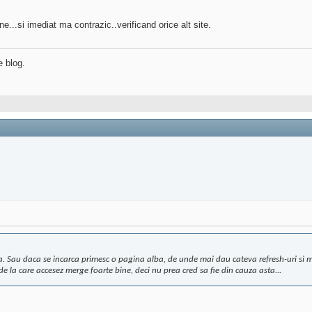
...si imediat ma contrazic..verificand orice alt site.
e blog.
a. Sau daca se incarca primesc o pagina alba, de unde mai dau cateva refresh-uri si 
de la care accesez merge foarte bine, deci nu prea cred sa fie din cauza asta...