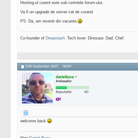
Hosting-ul curent este sub cerintele forum-ului.
Va fi un upgrade de server cat de curand.
PS: Da, am revenit din vacanta
Co-founder of
Deepstash
. Tech lover. Dinosaur. Dad. Chef.
15th September 2007,
00:09
danielbuca
Ambasador
Reputatie:
40
welcome back
blog
Daniel Buca