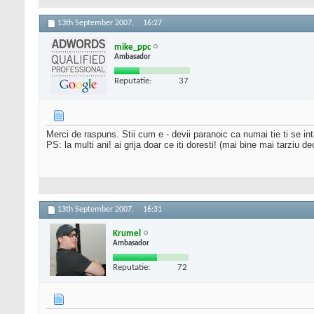
13th September 2007,
16:27
mike_ppc
Ambasador
Reputatie:
37
Merci de raspuns. Stii cum e - devii paranoic ca numai tie ti se in
PS: la multi ani! ai grija doar ce iti doresti! (mai bine mai tarziu de
13th September 2007,
16:31
Krumel
Ambasador
Reputatie:
72