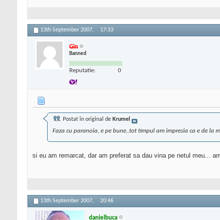
13th September 2007,
17:33
Gin
Banned
Reputatie:
0
Postat în original de
Krumel
Faza cu paranoia, e pe bune..tot timpul am impresia ca e de la mine
si eu am remarcat, dar am preferat sa dau vina pe netul meu... am 
13th September 2007,
20:46
danielbuca