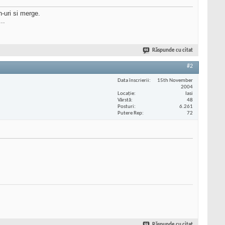
-uri si merge.
..
Răspunde cu citat
#2
Data înscrierii
15th November
2004
Locaţie
Iasi
Vârstă
48
Posturi
6.261
Putere Rep
72
Răspunde cu citat