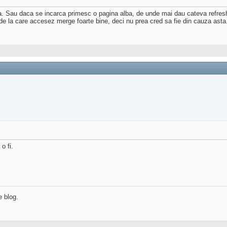
a. Sau daca se incarca primesc o pagina alba, de unde mai dau cateva refresh
de la care accesez merge foarte bine, deci nu prea cred sa fie din cauza asta.
o fi.
e blog.