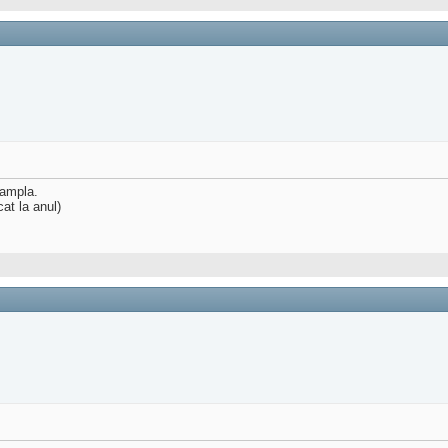
tampla.
cat la anul)