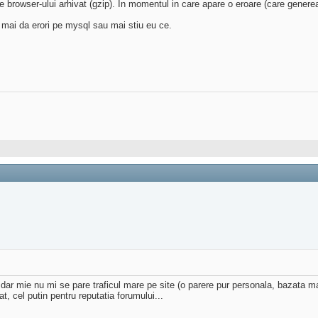
browser-ului arhivat (gzip). In momentul in care apare o eroare (care genereaza
u, mai da erori pe mysql sau mai stiu eu ce.
ar mie nu mi se pare traficul mare pe site (o parere pur personala, bazata mai 
, cel putin pentru reputatia forumului...