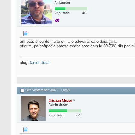
Ambasador
Reputatie:
40
am patit si eu de multe ori ... e adevarat ca e deranjant.
oricum, pe softpedia patesc treaba asta cam la 50-70% din paginile
blog
Daniel Buca
14th September 2007,
00:58
Cristian Mezei
Administrator
Reputatie:
66