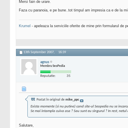
Mersi fain de urare.
Faza cu paranoia, e pe bune..tot timpul am impresia ca e de la mine
Krumel
- apeleaza la serviciile oferite de mine prin formularul de p
13th September 2007,
16:39
agnus
Membru SeoPedia
Reputatie:
35
Postat în original de
mike_ppc
Exista momente (si nu putine) cand site-ul Seopedia nu se incarc
Se mai intampla cuiva asa ? Sau sunt eu singurul ? In rest, netul 
Salutare,