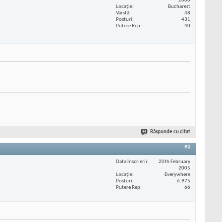
2006
Locaţie
Bucharest
Vârstă
48
Posturi
431
Putere Rep
40
Răspunde cu citat
#9
Data înscrierii
20th February
2005
Locaţie
Everywhere
Posturi
6.975
Putere Rep
66