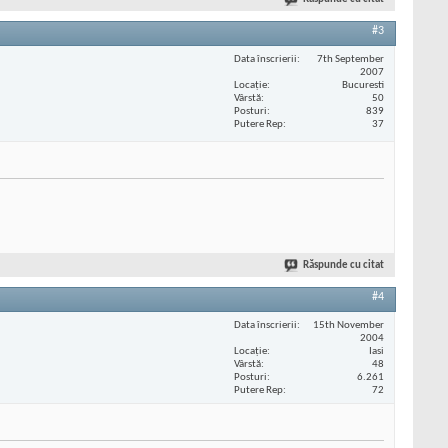
#3
Data înscrierii
7th September
2007
Locaţie
Bucuresti
Vârstă
50
Posturi
839
Putere Rep
37
Răspunde cu citat
#4
Data înscrierii
15th November
2004
Locaţie
Iasi
Vârstă
48
Posturi
6.261
Putere Rep
72