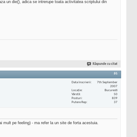
 un die(), adica se intrerupe toata activitatea scriptului din
Răspunde cu citat
#6
Data înscrierii
7th September
2007
Locaţie
Bucuresti
Vârstă
50
Posturi
839
Putere Rep
37
mult pe feeling) - ma refer la un site de forta acestuia.