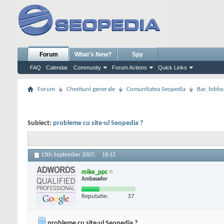
Forum
What's New?
Spy
FAQ
Calendar
Community
Forum Actions
Quick Links
Forum
Chestiuni generale
Comunitatea Seopedia
Bar, lobby.
Subiect:
probleme cu site-ul Seopedia ?
13th September 2007,
16:12
mike_ppc
Ambasador
Reputatie:
37
probleme cu site-ul Seopedia ?