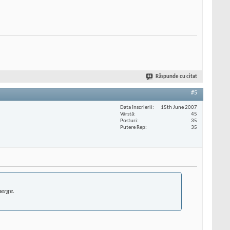
Răspunde cu citat
#5
Data înscrierii
15th June 2007
Vârstă
45
Posturi
35
Putere Rep
35
merge.