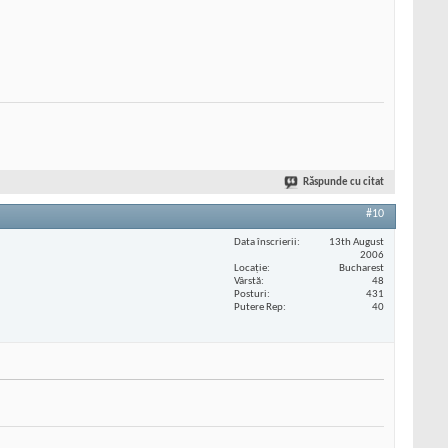
Răspunde cu citat
#10
Data înscrierii
13th August
2006
Locaţie
Bucharest
Vârstă
48
Posturi
431
Putere Rep
40