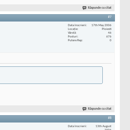
Răspunde cu citat
#7
Data înscrierii
17th May 2006
Locaţie
Ploiesti
Vârstă
46
Posturi
676
Putere Rep
0
Răspunde cu citat
#8
Data înscrierii
13th August