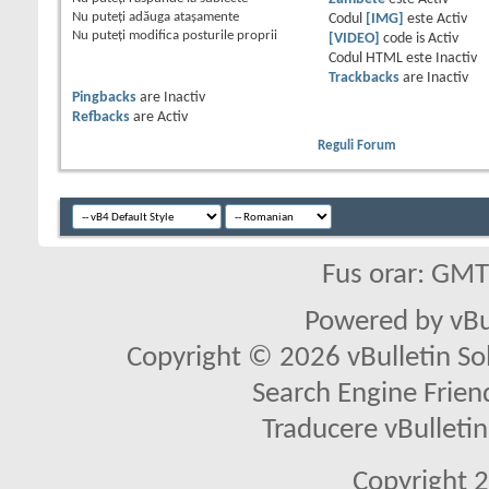
Nu puteţi
adăuga ataşamente
Codul
[IMG]
este
Activ
Nu puteţi
modifica posturile proprii
[VIDEO]
code is
Activ
Codul HTML este
Inactiv
Trackbacks
are
Inactiv
Pingbacks
are
Inactiv
Refbacks
are
Activ
Reguli Forum
Fus orar: GM
Powered by vBu
Copyright © 2026 vBulletin Solu
Search Engine Frien
Traducere vBullet
Copyright 