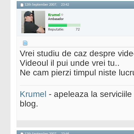
12th September 2007,
23:42
Krumel
Ambasador
Reputatie:
72
Vrei studiu de caz despre vid
Videoul il pui unde vrei tu..
Ne cam pierzi timpul niste lucrur
Krumel
- apeleaza la serviciile
blog.