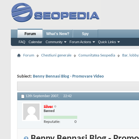
Forum
What's New?
Spy
FAQ
Calendar
Community
Forum Actions
Quick Links
Forum
Chestiuni generale
Comunitatea Seopedia
Bar, lobby.
Subiect:
Benny Bennasi Blog - Promovare Video
12th September 2007,
22:42
Silver
Banned
Reputatie:
0
Benny Bennasi Blog - Promo