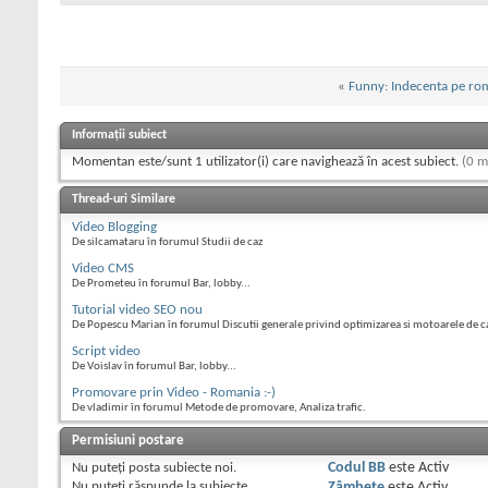
«
Funny: Indecenta pe ro
Informații subiect
Momentan este/sunt 1 utilizator(i) care navighează în acest subiect.
(0 m
Thread-uri Similare
Video Blogging
De silcamataru în forumul Studii de caz
Video CMS
De Prometeu în forumul Bar, lobby...
Tutorial video SEO nou
De Popescu Marian în forumul Discutii generale privind optimizarea si motoarele de c
Script video
De Voislav în forumul Bar, lobby...
Promovare prin Video - Romania :-)
De vladimir în forumul Metode de promovare, Analiza trafic.
Permisiuni postare
Nu puteţi
posta subiecte noi.
Codul BB
este
Activ
Nu puteţi
răspunde la subiecte
Zâmbete
este
Activ