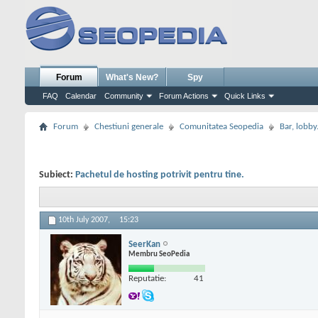
Forum
What's New?
Spy
FAQ
Calendar
Community
Forum Actions
Quick Links
Forum
Chestiuni generale
Comunitatea Seopedia
Bar, lobby.
Subiect:
Pachetul de hosting potrivit pentru tine.
10th July 2007,
15:23
SeerKan
Membru SeoPedia
Reputatie:
41