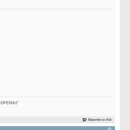
SEOPEDIA1"
Răspunde cu citat
#2