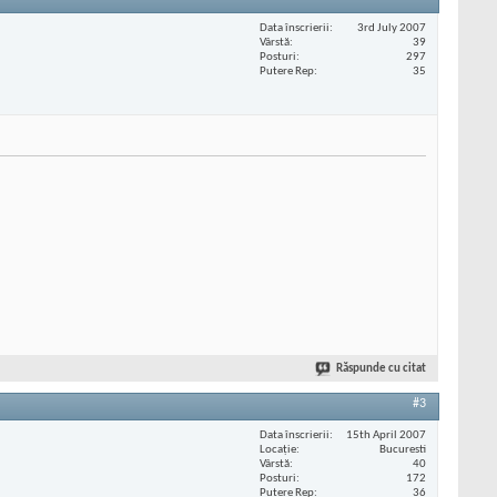
Data înscrierii
3rd July 2007
Vârstă
39
Posturi
297
Putere Rep
35
Răspunde cu citat
#3
Data înscrierii
15th April 2007
Locaţie
Bucuresti
Vârstă
40
Posturi
172
Putere Rep
36