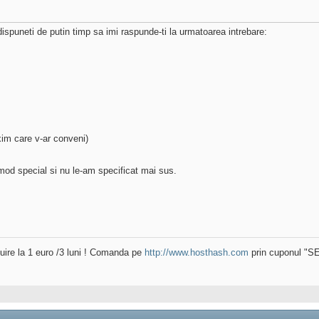
dispuneti de putin timp sa imi raspunde-ti la urmatoarea intrebare:
xim care v-ar conveni)
n mod special si nu le-am specificat mai sus.
uire la 1 euro /3 luni ! Comanda pe
http://www.hosthash.com
prin cuponul "