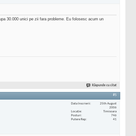
 dupa 30.000 unici pe zii fara probleme. Eu folosesc acum un
Răspunde cu citat
#5
Data înscrierii
25th August
2006
Locaţie
Timisoara
Posturi
746
Putere Rep
41