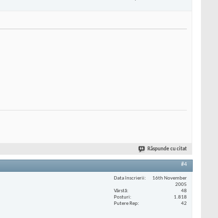
Răspunde cu citat
#4
Data înscrierii
16th November
2005
Vârstă
48
Posturi
1.818
Putere Rep
42