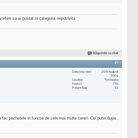
vorbim ca ai postat in categoria nepotrivita...
Răspunde cu citat
#7
Data înscrierii
25th August
2006
Locaţie
Timisoara
Posturi
746
Putere Rep
41
 fac pachetele in functie de cele mai multe cereri. Cel putin dupa