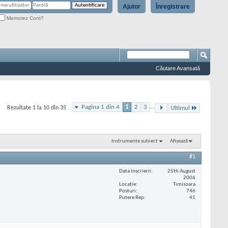
Ajutor
Înregistrare
Memorez Cont?
Căutare Avansată
Pagina 1 din 4
1
2
3
...
Rezultate 1 la 10 din 35
Ultimul
Instrumente subiect
Afișează
#1
Data înscrierii
25th August
2006
Locaţie
Timisoara
Posturi
746
Putere Rep
41