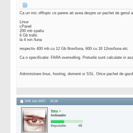
Ca un mic offtopic ce parere ati avea despre un pachet de genul a
Linux
cPanel
200 mb spatiu
6 Gb trafic
la 4 ron /luna
respectiv 400 mb cu 12 Gb 8ron/luna, 600 cu 18 12ron/luna etc
Ca o specificatie: FARA overselling. Preturile sunt calculate in a
Administrare linux, hosting, domenii si SSL. Orice pachet de gazd
10th July 2007,
16:26
Toto
Ambasador
Reputatie:
48