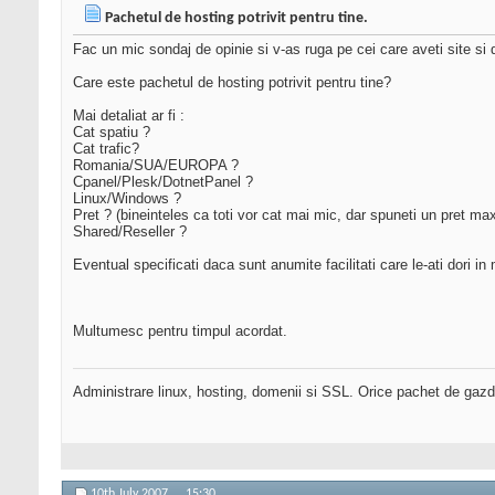
Pachetul de hosting potrivit pentru tine.
Fac un mic sondaj de opinie si v-as ruga pe cei care aveti site si 
Care este pachetul de hosting potrivit pentru tine?
Mai detaliat ar fi :
Cat spatiu ?
Cat trafic?
Romania/SUA/EUROPA ?
Cpanel/Plesk/DotnetPanel ?
Linux/Windows ?
Pret ? (bineinteles ca toti vor cat mai mic, dar spuneti un pret ma
Shared/Reseller ?
Eventual specificati daca sunt anumite facilitati care le-ati dori i
Multumesc pentru timpul acordat.
Administrare linux, hosting, domenii si SSL. Orice pachet de gazd
10th July 2007,
15:30