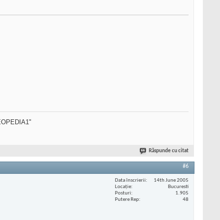
SEOPEDIA1"
Răspunde cu citat
#6
Data înscrierii
14th June 2005
Locaţie
Bucuresti
Posturi
1.905
Putere Rep
48