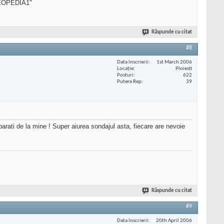
SEOPEDIA1"
Răspunde cu citat
#8
Data înscrierii
1st March 2006
Locaţie
Ploiesti
Posturi
622
Putere Rep
39
parati de la mine ! Super aiurea sondajul asta, fiecare are nevoie
Răspunde cu citat
#9
Data înscrierii
20th April 2006