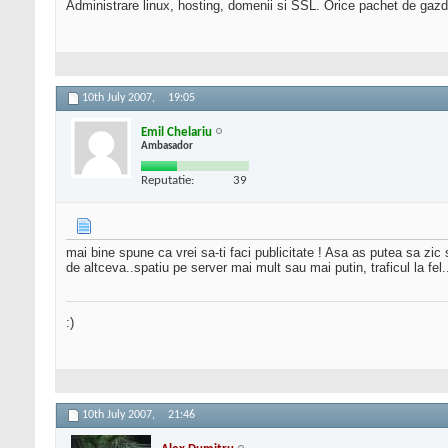
Administrare linux, hosting, domenii si SSL. Orice pachet de gazd
10th July 2007,
19:05
Emil Chelariu
Ambasador
Reputatie:
39
mai bine spune ca vrei sa-ti faci publicitate ! Asa as putea sa zic
de altceva..spatiu pe server mai mult sau mai putin, traficul la fel..
:)
10th July 2007,
21:46