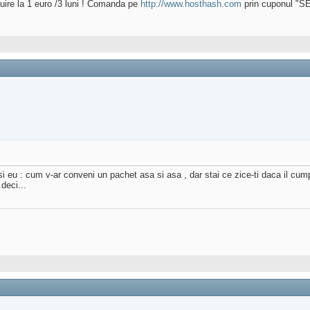
uire la 1 euro /3 luni ! Comanda pe
http://www.hosthash.com
prin cuponul "
 si eu : cum v-ar conveni un pachet asa si asa , dar stai ce zice-ti daca il cum
deci...