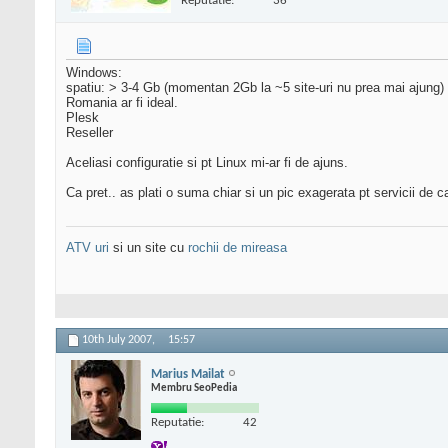
Reputatie:
36
Windows:
spatiu: > 3-4 Gb (momentan 2Gb la ~5 site-uri nu prea mai ajung)
Romania ar fi ideal.
Plesk
Reseller
Aceliasi configuratie si pt Linux mi-ar fi de ajuns.
Ca pret.. as plati o suma chiar si un pic exagerata pt servicii de ca
ATV uri
si un site cu
rochii de mireasa
10th July 2007,
15:57
Marius Mailat
Membru SeoPedia
Reputatie:
42