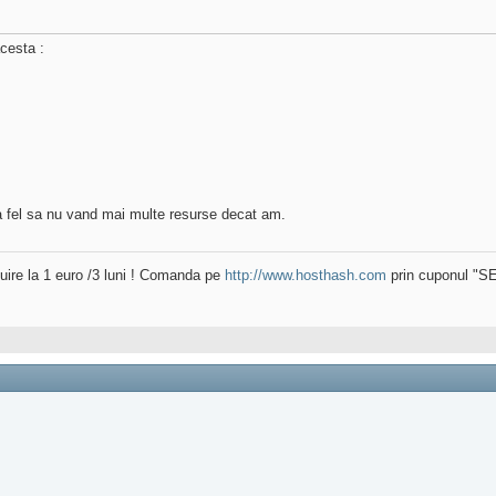
cesta :
sa fel sa nu vand mai multe resurse decat am.
uire la 1 euro /3 luni ! Comanda pe
http://www.hosthash.com
prin cuponul "