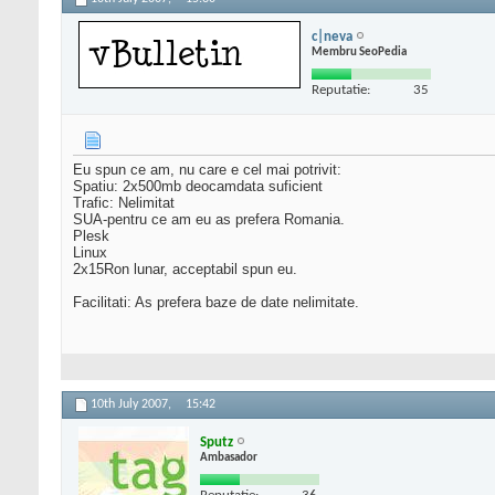
c|neva
Membru SeoPedia
Reputatie:
35
Eu spun ce am, nu care e cel mai potrivit:
Spatiu: 2x500mb deocamdata suficient
Trafic: Nelimitat
SUA-pentru ce am eu as prefera Romania.
Plesk
Linux
2x15Ron lunar, acceptabil spun eu.
Facilitati: As prefera baze de date nelimitate.
10th July 2007,
15:42
Sputz
Ambasador