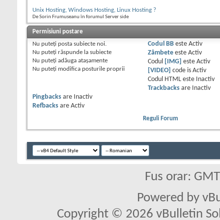
Unix Hosting, Windows Hosting, Linux Hosting ?
De Sorin Frumuseanu în forumul Server side
Permisiuni postare
Nu puteţi
posta subiecte noi.
Codul BB
este
Activ
Nu puteţi
răspunde la subiecte
Zâmbete
este
Activ
Nu puteţi
adăuga ataşamente
Codul
[IMG]
este
Activ
Nu puteţi
modifica posturile proprii
[VIDEO]
code is
Activ
Codul HTML este
Inactiv
Trackbacks
are
Inactiv
Pingbacks
are
Inactiv
Refbacks
are
Activ
Reguli Forum
Fus orar: GM
Powered by vBu
Copyright © 2026 vBulletin Solu