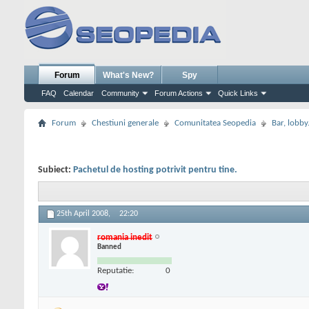
Forum
What's New?
Spy
FAQ
Calendar
Community
Forum Actions
Quick Links
Forum
Chestiuni generale
Comunitatea Seopedia
Bar, lobby.
Subiect:
Pachetul de hosting potrivit pentru tine.
25th April 2008,
22:20
romania inedit
Banned
Reputatie:
0