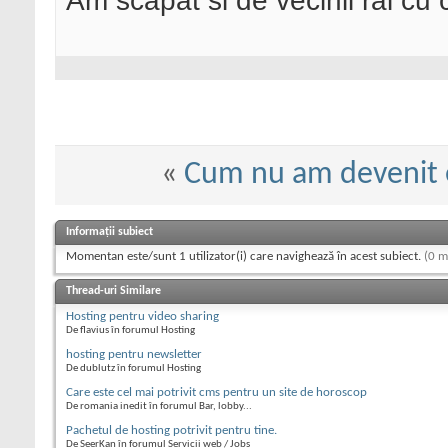
Am scapat si de vecinii rai c
«
Cum nu am devenit
Informații subiect
Momentan este/sunt 1 utilizator(i) care navighează în acest subiect.
(0 m
Thread-uri Similare
Hosting pentru video sharing
De flavius în forumul Hosting
hosting pentru newsletter
De dublutz în forumul Hosting
Care este cel mai potrivit cms pentru un site de horoscop
De romania inedit în forumul Bar, lobby...
Pachetul de hosting potrivit pentru tine.
De SeerKan în forumul Servicii web / Jobs