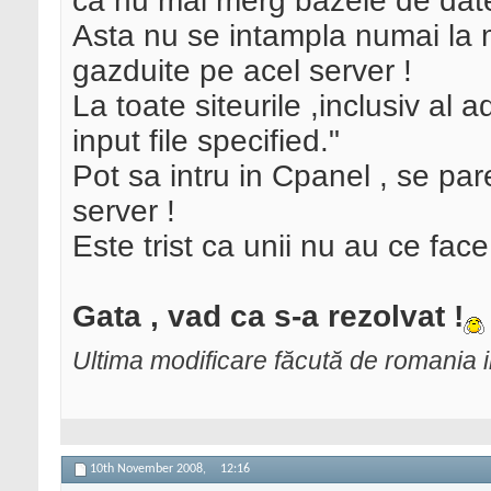
ca nu mai merg bazele de date
Asta nu se intampla numai la mi
gazduite pe acel server !
La toate siteurile ,inclusiv al 
input file specified."
Pot sa intru in Cpanel , se par
server !
Este trist ca unii nu au ce face
Gata , vad ca s-a rezolvat !
Ultima modificare făcută de romania 
10th November 2008,
12:16