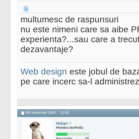
multumesc de raspunsuri
nu este nimeni care sa aibe P
experienta?...sau care a trecut
dezavantaje?
Web design
este jobul de baz
pe care incerc sa-l administre
9th November 2009,
12:56
Hobart
Membru SeoPedia
Reputatie:
38