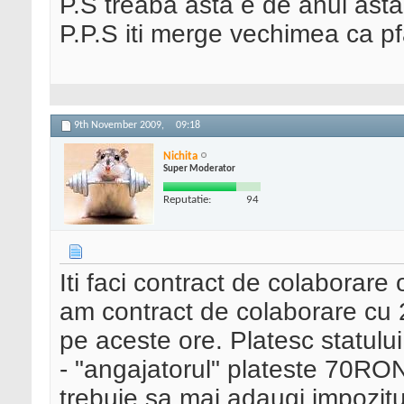
P.S treaba asta e de anul asta
P.P.S iti merge vechimea ca pf
9th November 2009,
09:18
Nichita
Super Moderator
Reputatie:
94
Iti faci contract de colaborare o
am contract de colaborare cu 2 
pe aceste ore. Platesc statul
- "angajatorul" plateste 70RO
trebuie sa mai adaugi impozitul