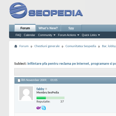
Forum
What's New?
Spy
FAQ
Calendar
Community
Forum Actions
Quick Links
Forum
Chestiuni generale
Comunitatea Seopedia
Bar, lobby.
Subiect:
infiintare pfa pentru reclama pe internet, programare si po
8th November 2009,
01:05
fabby
Membru SeoPedia
Reputatie:
37