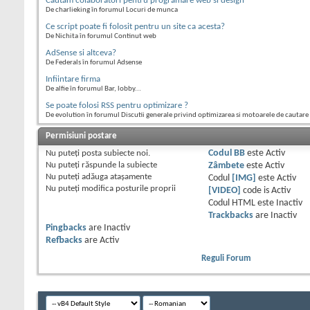
Cautam colaboratori pentru programare web si design
De charlieking în forumul Locuri de munca
Ce script poate fi folosit pentru un site ca acesta?
De Nichita în forumul Continut web
AdSense si altceva?
De Federals în forumul Adsense
Infiintare firma
De alfie în forumul Bar, lobby...
Se poate folosi RSS pentru optimizare ?
De evolution în forumul Discutii generale privind optimizarea si motoarele de cautare
Permisiuni postare
Nu puteţi
posta subiecte noi.
Codul BB
este
Activ
Nu puteţi
răspunde la subiecte
Zâmbete
este
Activ
Nu puteţi
adăuga ataşamente
Codul
[IMG]
este
Activ
Nu puteţi
modifica posturile proprii
[VIDEO]
code is
Activ
Codul HTML este
Inactiv
Trackbacks
are
Inactiv
Pingbacks
are
Inactiv
Refbacks
are
Activ
Reguli Forum