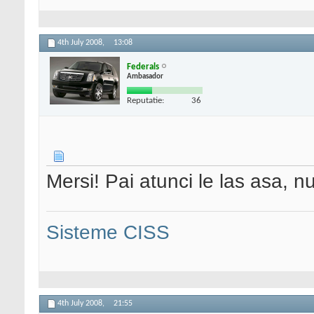
4th July 2008,
13:08
Federals
Ambasador
Reputatie:
36
Mersi! Pai atunci le las asa, 
Sisteme CISS
4th July 2008,
21:55