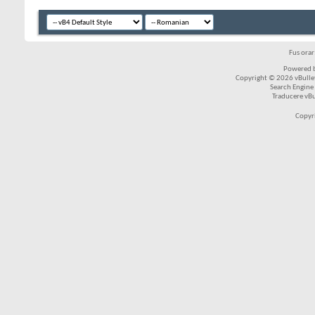
Fus ora
Powered b
Copyright © 2026 vBulleti
Search Engine
Traducere vB
Copyr