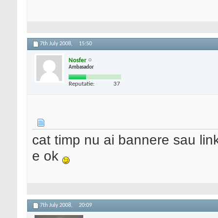
7th July 2008,
15:50
Nosfer
Ambasador
Reputatie:
37
cat timp nu ai bannere sau link
e ok
7th July 2008,
20:09