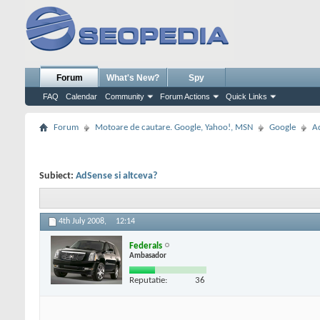
Forum
What's New?
Spy
FAQ
Calendar
Community
Forum Actions
Quick Links
Forum
Motoare de cautare. Google, Yahoo!, MSN
Google
A
Subiect:
AdSense si altceva?
4th July 2008,
12:14
Federals
Ambasador
Reputatie:
36