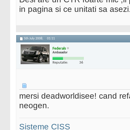
in pagina si ce unitati sa asezi
5th July 2008,
01:11
Federals
Ambasador
Reputatie:
36
mersi deadworldisee! cand refac
neogen.
Sisteme CISS