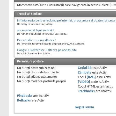
Momentan este/sunt 1 utilizator(i) care navighează în acest subiect.
(0 m
Thread-uri Similare
infiintare pfa pentru reclama pe internet, programare si poate si altceva
De fabby în forumul Bar, lobby...
altceva decat SquirrelMail?
De Adrian Poputoaia în forumul Bar, lobby...
De ce trafic.ro si nu altceva?
De Psyche în forumul Metode de promovare, Analiza trafic.
Google + Bidvertiser + altceva pe acelasi site
De zuk în forumul Bar, lobby...
Permisiuni postare
Nu puteţi
posta subiecte noi.
Codul BB
este
Activ
Nu puteţi
răspunde la subiecte
Zâmbete
este
Activ
Nu puteţi
adăuga ataşamente
Codul
[IMG]
este
Activ
Nu puteţi
modifica posturile proprii
[VIDEO]
code is
Activ
Codul HTML este
Inactiv
Trackbacks
are
Inactiv
Pingbacks
are
Inactiv
Refbacks
are
Activ
Reguli Forum