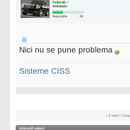
Federals
Ambasador
Reputatie:
36
Nici nu se pune problema
Sisteme CISS
«
E voie?
|
Goog
Informații subiect