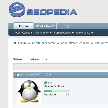
Forum
What's New?
Spy
FAQ
Calendar
Community
Forum Actions
Quick Links
Forum
Chestiuni generale
Comunitatea Seopedia
Bar, lobby.
Subiect:
Infiintare firma
24th August 2007,
10:16
alfie
Membru SeoPedia
Reputatie:
39