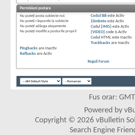
Permisiuni postare
Nu puteţi
posta subiecte noi.
Codul BB
este
Activ
Nu puteţi
răspunde la subiecte
Zâmbete
este
Activ
Nu puteţi
adăuga ataşamente
Codul
[IMG]
este
Activ
Nu puteţi
modifica posturile proprii
[VIDEO]
code is
Activ
Codul HTML este
Inactiv
Trackbacks
are
Inactiv
Pingbacks
are
Inactiv
Refbacks
are
Activ
Reguli Forum
Fus orar: GM
Powered by vBu
Copyright © 2026 vBulletin Solu
Search Engine Frien