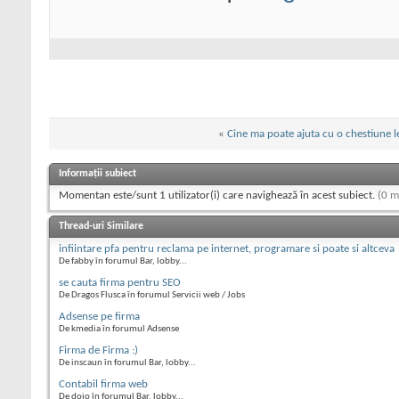
«
Cine ma poate ajuta cu o chestiune l
Informații subiect
Momentan este/sunt 1 utilizator(i) care navighează în acest subiect.
(0 m
Thread-uri Similare
infiintare pfa pentru reclama pe internet, programare si poate si altceva
De fabby în forumul Bar, lobby...
se cauta firma pentru SEO
De Dragos Flusca în forumul Servicii web / Jobs
Adsense pe firma
De kmedia în forumul Adsense
Firma de Firma :)
De inscaun în forumul Bar, lobby...
Contabil firma web
De dojo în forumul Bar, lobby...