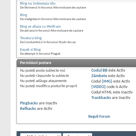
Bing nu indexeaza situ
De Skinnerul în forumul Alte motoare de cautare
Bing
De vladgidea în forumul Alte motoare de cautare
Bing se aliaza cu Wolfram
De adriana în forumul Alte motoare de cautare
Tevatura bing
De ConstantinLG în forumul Studii de caz
Kayak si Bing
De attempt în forumul Plagiat
Permisiuni postare
Nu puteţi
posta subiecte noi.
Codul BB
este
Activ
Nu puteţi
răspunde la subiecte
Zâmbete
este
Activ
Nu puteţi
adăuga ataşamente
Codul
[IMG]
este
Activ
Nu puteţi
modifica posturile proprii
[VIDEO]
code is
Activ
Codul HTML este
Inactiv
Trackbacks
are
Inactiv
Pingbacks
are
Inactiv
Refbacks
are
Activ
Reguli Forum