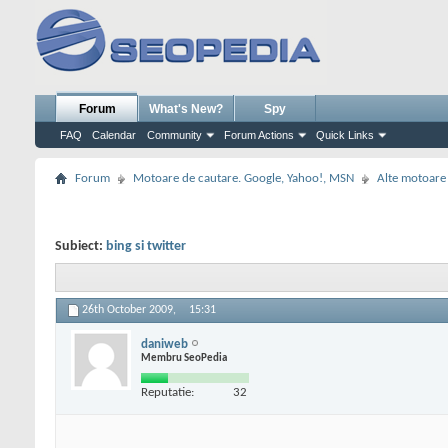
Forum
What's New?
Spy
FAQ
Calendar
Community
Forum Actions
Quick Links
Forum
Motoare de cautare. Google, Yahoo!, MSN
Alte motoare
Subiect:
bing si twitter
26th October 2009,
15:31
daniweb
Membru SeoPedia
Reputatie:
32