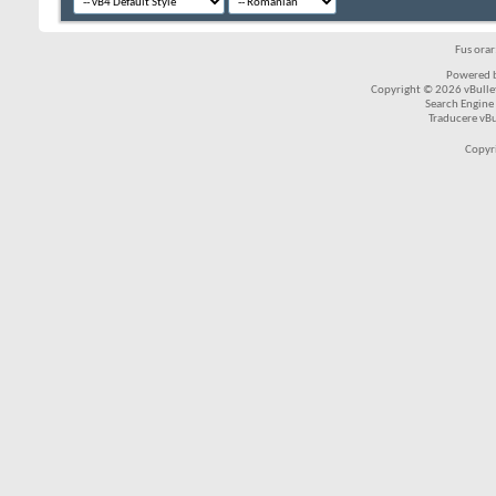
Fus ora
Powered b
Copyright © 2026 vBulleti
Search Engine
Traducere vB
Copyr