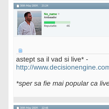
30th May 2009,
21:24
No_name
Ambasador
Reputatie:
46
astept sa il vad si live* -
http://www.decisionengine.com
*sper sa fie mai popular ca liv
30th May 2009,
22:46