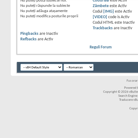
Nu puteţi
posta subiecte noi.
Codul BB
este
Activ
Nu puteţi
răspunde la subiecte
Zâmbete
este
Activ
Nu puteţi
adăuga ataşamente
Codul
[IMG]
este
Activ
Nu puteţi
modifica posturile proprii
[VIDEO]
code is
Activ
Codul HTML este
Inactiv
Trackbacks
are
Inactiv
Pingbacks
are
Inactiv
Refbacks
are
Activ
Reguli Forum
Fus ora
Powered b
Copyright © 2026 vBulleti
Search Engine
Traducere vB
Copyr