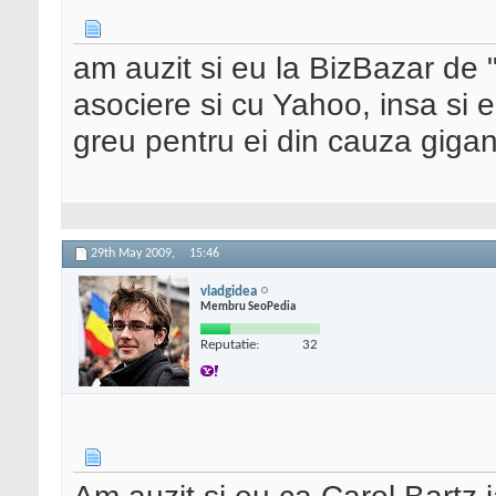
am auzit si eu la BizBazar de "
asociere si cu Yahoo, insa si 
greu pentru ei din cauza gigan
29th May 2009,
15:46
vladgidea
Membru SeoPedia
Reputatie:
32