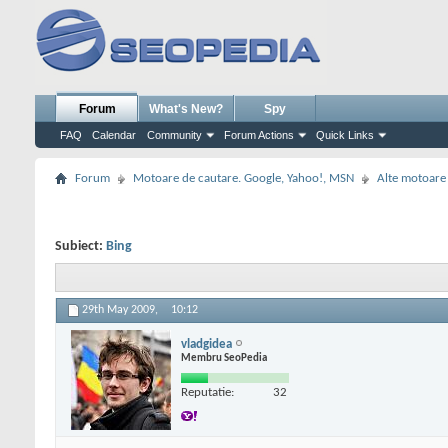
Forum
What's New?
Spy
FAQ
Calendar
Community
Forum Actions
Quick Links
Forum
Motoare de cautare. Google, Yahoo!, MSN
Alte motoare
Subiect:
Bing
29th May 2009,
10:12
vladgidea
Membru SeoPedia
Reputatie:
32