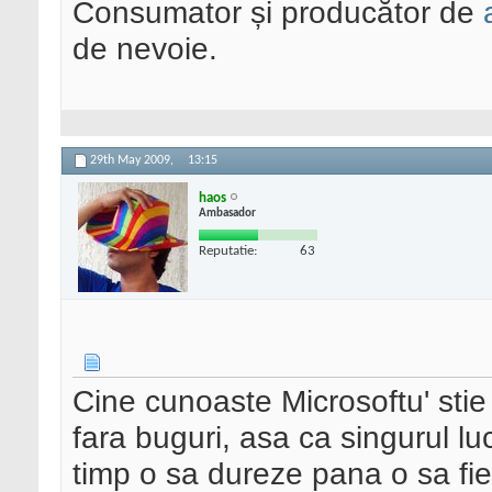
Consumator și producător de
de nevoie.
29th May 2009,
13:15
haos
Ambasador
Reputatie:
63
Cine cunoaste Microsoftu' sti
fara buguri, asa ca singurul lu
timp o sa dureze pana o sa fi