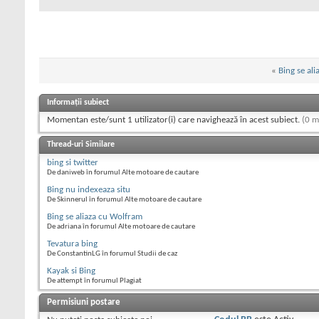
«
Bing se al
Informații subiect
Momentan este/sunt 1 utilizator(i) care navighează în acest subiect.
(0 m
Thread-uri Similare
bing si twitter
De daniweb în forumul Alte motoare de cautare
Bing nu indexeaza situ
De Skinnerul în forumul Alte motoare de cautare
Bing se aliaza cu Wolfram
De adriana în forumul Alte motoare de cautare
Tevatura bing
De ConstantinLG în forumul Studii de caz
Kayak si Bing
De attempt în forumul Plagiat
Permisiuni postare