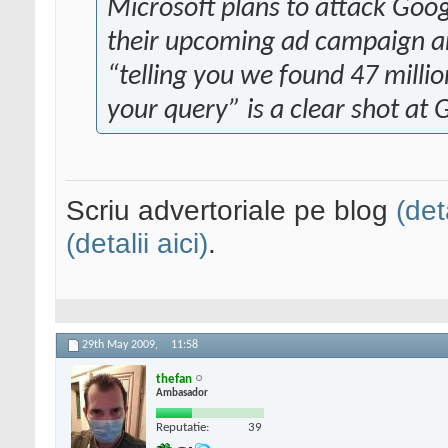
Microsoft plans to attack Goo
their upcoming ad campaign ar
“telling you we found 47 millio
your query” is a clear shot at 
Scriu advertoriale pe blog
(det
(detalii aici)
.
29th May 2009,
11:58
thefan
Ambasador
Reputatie:
39