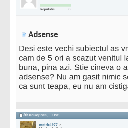
Reputatie:
0
Adsense
Desi este vechi subiectul as v
cam de 5 ori a scazut venitul 
buna, pina azi. Stie cineva o a
adsense? Nu am gasit nimic ser
ca sunt teapa, eu nu am cistiga
8th January 2010,
11:05
metrix1977