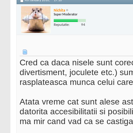
9th January 2010,
17:10
Nichita
Super Moderator
Reputatie:
94
Cred ca daca nisele sunt corec
divertisment, joculete etc.) su
rasplateasca munca celui care
Atata vreme cat sunt alese astf
datorita accesibilitatii si posibil
ma mir cand vad ca se castiga 