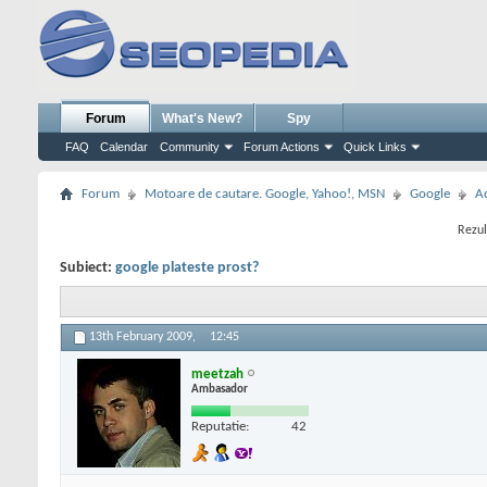
Forum
What's New?
Spy
FAQ
Calendar
Community
Forum Actions
Quick Links
Forum
Motoare de cautare. Google, Yahoo!, MSN
Google
A
Rezul
Subiect:
google plateste prost?
13th February 2009,
12:45
meetzah
Ambasador
Reputatie:
42