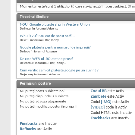
Momentan este/sunt 1 utilizator(i) care navighează în acest subiect.
(0 m
Thread-uri Similare
NOU! Google plateste si prin Western Union
De Netul în forumul Adsense
Whu is Zu? Sau cat de prost sa fii...
De w!ll în forumul Bar, lobby...
Google plateste pentru numarul de impresii?
De loco în forumul Adsense
De ce e WEB-ul .RO atat de prost?
De Antauri în forumul Bar, lobby...
Cum verific cam cit plateste google pe un cuvint ?
De jeremy în forumul Adsense
Permisiuni postare
Nu puteţi
posta subiecte noi.
Codul BB
este
Activ
Nu puteţi
răspunde la subiecte
Zâmbete
este
Activ
Nu puteţi
adăuga ataşamente
Codul
[IMG]
este
Activ
Nu puteţi
modifica posturile proprii
[VIDEO]
code is
Activ
Codul HTML este
Inactiv
Trackbacks
are
Inactiv
Pingbacks
are
Inactiv
Refbacks
are
Activ