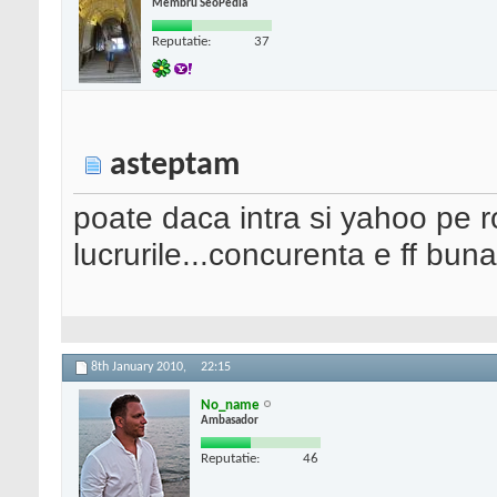
Membru SeoPedia
Reputatie:
37
asteptam
poate daca intra si yahoo pe 
lucrurile...concurenta e ff buna
8th January 2010,
22:15
No_name
Ambasador
Reputatie:
46