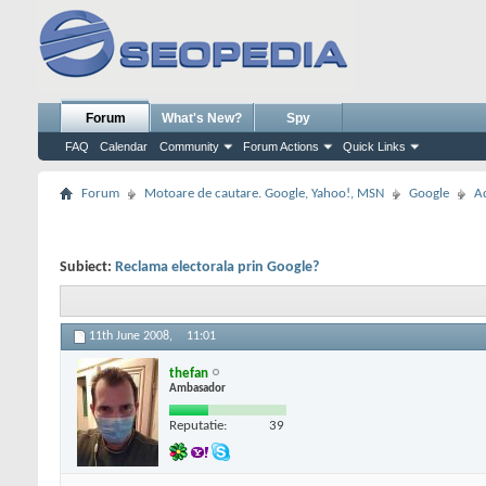
Forum
What's New?
Spy
FAQ
Calendar
Community
Forum Actions
Quick Links
Forum
Motoare de cautare. Google, Yahoo!, MSN
Google
A
Subiect:
Reclama electorala prin Google?
11th June 2008,
11:01
thefan
Ambasador
Reputatie:
39