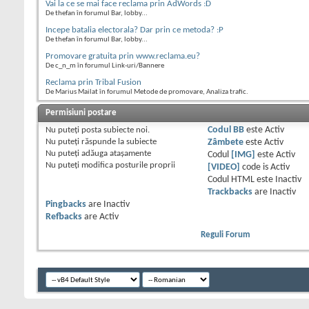
Vai la ce se mai face reclama prin AdWords :D
De thefan în forumul Bar, lobby...
Incepe batalia electorala? Dar prin ce metoda? :P
De thefan în forumul Bar, lobby...
Promovare gratuita prin www.reclama.eu?
De c_n_m în forumul Link-uri/Bannere
Reclama prin Tribal Fusion
De Marius Mailat în forumul Metode de promovare, Analiza trafic.
Permisiuni postare
Nu puteţi
posta subiecte noi.
Codul BB
este
Activ
Nu puteţi
răspunde la subiecte
Zâmbete
este
Activ
Nu puteţi
adăuga ataşamente
Codul
[IMG]
este
Activ
Nu puteţi
modifica posturile proprii
[VIDEO]
code is
Activ
Codul HTML este
Inactiv
Trackbacks
are
Inactiv
Pingbacks
are
Inactiv
Refbacks
are
Activ
Reguli Forum