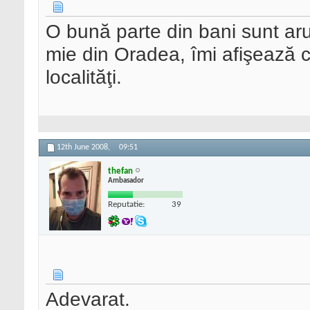
O bună parte din bani sunt aru
mie din Oradea, îmi afişează ca
localităţi.
12th June 2008,
09:51
thefan
Ambasador
Reputatie:
39
Adevarat.