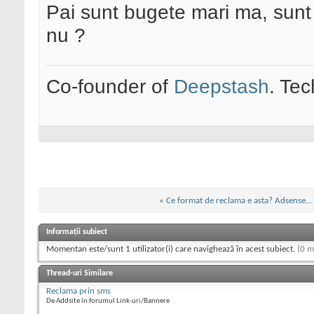
Pai sunt bugete mari ma, sunt
nu ?
Co-founder of
Deepstash
. Tec
«
Ce format de reclama e asta? Adsense...
Informații subiect
Momentan este/sunt 1 utilizator(i) care navighează în acest subiect.
(0 m
Thread-uri Similare
Reclama prin sms
De Addsite în forumul Link-uri/Bannere