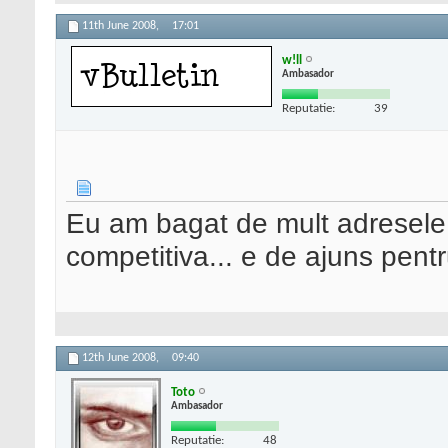
11th June 2008,
17:01
w!ll
Ambasador
Reputatie:
39
Eu am bagat de mult adresele a
competitiva... e de ajuns pentr
12th June 2008,
09:40
Toto
Ambasador
Reputatie:
48