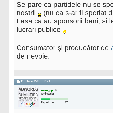
Se pare ca partidele nu se sper
nostrii
(nu ca s-ar fi speriat
Lasa ca au sponsorii bani, si 
lucrari publice
Consumator și producător de
de nevoie.
12th June 2008,
11:49
mike_ppc
Ambasador
Reputatie:
37