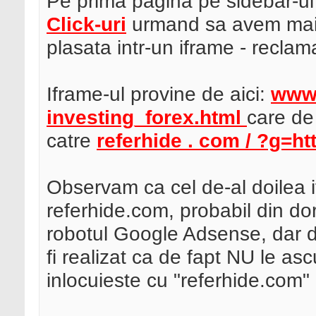
Pe prima pagina pe sidebar-u
Click-uri
urmand sa avem mai 
plasata intr-un iframe - reclama
Iframe-ul provine de aici:
www 
investing_forex.html
care de
catre
referhide . com / ?g=htt
Observam ca cel de-al doilea i
referhide.com, probabil din do
robotul Google Adsense, dar dac
fi realizat ca de fapt NU le ascu
inlocuieste cu "referhide.com"