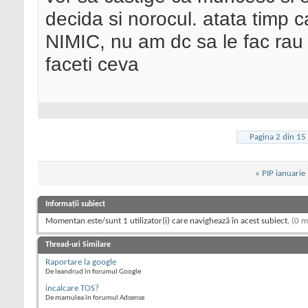
decida si norocul. atata ti
NIMIC, nu am dc sa le fac rau b
faceti ceva
Pagina 2 din 15
«
PIP ianuarie
Informații subiect
Momentan este/sunt 1 utilizator(i) care navighează în acest subiect.
(0 m
Thread-uri Similare
Raportare la google
De leandrud în forumul Google
incalcare TOS?
De mamulea în forumul Adsense