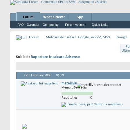
Forum
What's New?
Spy
FAQ
Calendar
Community
Forum Actions
Quick Links
Forum
Motoare de cautare. Google, Yahoo!, MSN
Google
Pa
Ultim
Subiect:
Raportare Incalcare Adsense
29th February 2008,
01:33
mateiliviu
Membru SeoPedia
Reputatie:
0