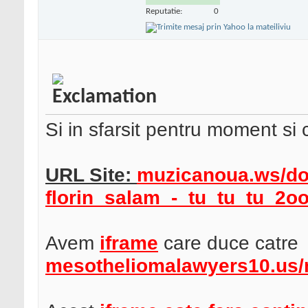
Reputatie:
0
Si in sfarsit pentru moment si 
URL Site:
muzicanoua.ws/do
florin_salam_-_tu_tu_tu_2oo
Avem
iframe
care duce catre
mesotheliomalawyers10.us/