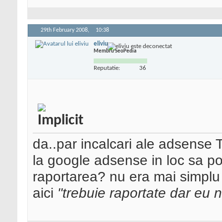
29th February 2008,
10:38
eliviu
Membru SeoPedia
Reputatie:
36
da..par incalcari ale adsense T
la google adsense in loc sa pos
raportarea? nu era mai simplu sa
aici
"trebuie raportate dar eu n