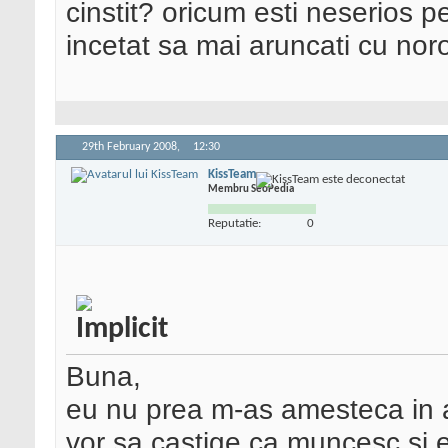
cinstit? oricum esti neserios p
incetat sa mai aruncati cu noro
29th February 2008,
12:30
KissTeam
Membru SeoPedia
Reputatie:
0
Buna,
eu nu prea m-as amesteca in af
vor sa castige ca muncesc si 