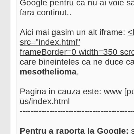
Google pentru ca nu ai voie s
fara continut..
Aici mai gasim un alt iframe:
<
src="index.html"
frameBorder=0 width=350 scr
care bineinteles ca ne duce ca
mesothelioma
.
Pagina in cauza este: www [p
us/index.html
------------------------------------------
Pentru a raporta la Google:
s