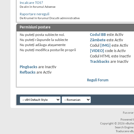
Incalcare TOS?
De alin în forumul Adsense
Raportare nereguli
De Krumel în forumul Discutii administrative
Permisiuni postare
Nu puteţi
posta subiecte noi.
Codul BB
este
Activ
Nu puteţi
răspunde la subiecte
Zâmbete
este
Activ
Nu puteţi
adăuga ataşamente
Codul
[IMG]
este
Activ
Nu puteţi
modifica posturile proprii
[VIDEO]
code is
Activ
Codul HTML este
Inactiv
Trackbacks
are
Inactiv
Pingbacks
are
Inactiv
Refbacks
are
Activ
Reguli Forum
Fus ora
Powered b
Copyright © 2026 vBulleti
Search Engine
Traducere vB