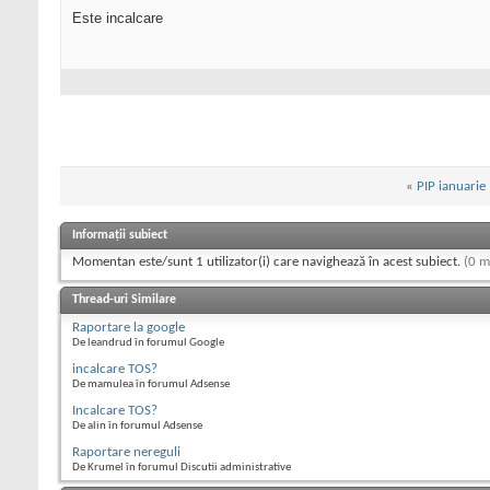
Este incalcare
«
PIP ianuarie
Informații subiect
Momentan este/sunt 1 utilizator(i) care navighează în acest subiect.
(0 m
Thread-uri Similare
Raportare la google
De leandrud în forumul Google
incalcare TOS?
De mamulea în forumul Adsense
Incalcare TOS?
De alin în forumul Adsense
Raportare nereguli
De Krumel în forumul Discutii administrative