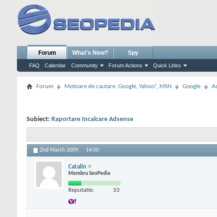
Forum
What's New?
Spy
FAQ
Calendar
Community
Forum Actions
Quick Links
Forum
Motoare de cautare. Google, Yahoo!, MSN
Google
A
Subiect:
Raportare Incalcare Adsense
2nd March 2009,
14:50
Catalin
Membru SeoPedia
Reputatie:
33