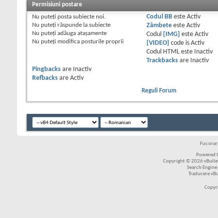
Permisiuni postare
Nu puteţi
posta subiecte noi.
Codul BB
este
Activ
Nu puteţi
răspunde la subiecte
Zâmbete
este
Activ
Nu puteţi
adăuga ataşamente
Codul
[IMG]
este
Activ
Nu puteţi
modifica posturile proprii
[VIDEO]
code is
Activ
Codul HTML este
Inactiv
Trackbacks
are
Inactiv
Pingbacks
are
Inactiv
Refbacks
are
Activ
Reguli Forum
Fus ora
Powered b
Copyright © 2026 vBulleti
Search Engine
Traducere vB
Copyr