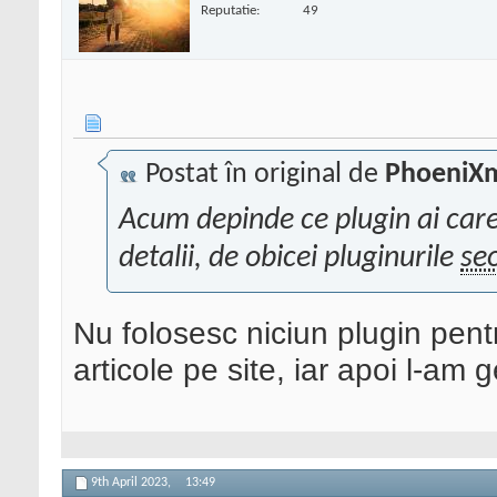
Reputatie:
49
Postat în original de
PhoeniX
Acum depinde ce plugin ai car
detalii, de obicei pluginurile
se
Nu folosesc niciun plugin pen
articole pe site, iar apoi l-am 
9th April 2023,
13:49