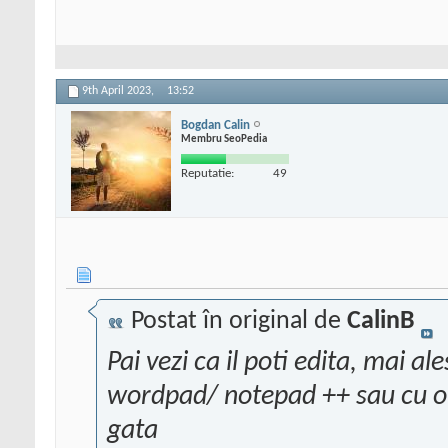
9th April 2023,
13:52
Bogdan Calin
Membru SeoPedia
Reputatie:
49
Postat în original de
CalinB
Pai vezi ca il poti edita, mai al
wordpad/ notepad ++ sau cu oric
gata