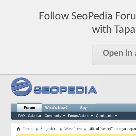
Follow SeoPedia For
with Tapa
Open in
Forum
What's New?
Spy
FAQ
Calendar
Community
Forum Actions
Quick Links
Forum
Blogosfera
WordPress
URL-ul "secret" de logare apa