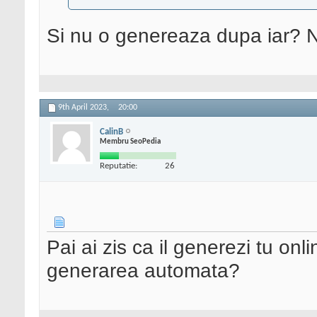
Si nu o genereaza dupa iar? Nu
9th April 2023,
20:00
CalinB
Membru SeoPedia
Reputatie:
26
Pai ai zis ca il generezi tu on
generarea automata?