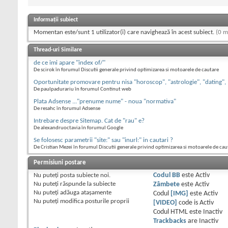
Informații subiect
Momentan este/sunt 1 utilizator(i) care navighează în acest subiect.
(0 m
Thread-uri Similare
de ce imi apare "index of/"
De scirok în forumul Discutii generale privind optimizarea si motoarele de cautare
Oportunitate promovare pentru nisa "horoscop", "astrologie", "dating",
De paulpadurariu în forumul Continut web
Plata Adsense ..."prenume nume" - noua "normativa"
De resahc în forumul Adsense
Intrebare despre Sitemap. Cat de "rau" e?
De alexandruoctavia în forumul Google
Se folosesc parametrii "site:" sau "inurl:" in cautari ?
De Cristian Mezei în forumul Discutii generale privind optimizarea si motoarele de cau
Permisiuni postare
Nu puteţi
posta subiecte noi.
Codul BB
este
Activ
Nu puteţi
răspunde la subiecte
Zâmbete
este
Activ
Nu puteţi
adăuga ataşamente
Codul
[IMG]
este
Activ
Nu puteţi
modifica posturile proprii
[VIDEO]
code is
Activ
Codul HTML este
Inactiv
Trackbacks
are
Inactiv