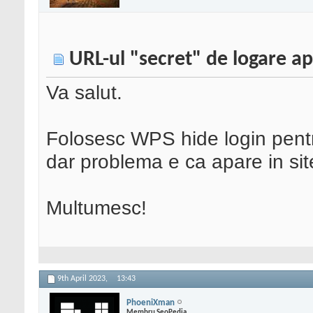
URL-ul "secret" de logare a
Va salut.
Folosesc WPS hide login pentr
dar problema e ca apare in si
Multumesc!
9th April 2023,
13:43
PhoeniXman
Membru SeoPedia