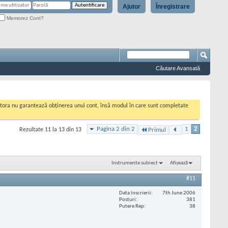
Ajutor
Înregistrare
Memorez Cont?
Căutare Avansată
cestora nu garantează obținerea unui cont, însă modul în care sunt completate
Pagina 2 din 2
1
2
Rezultate 11 la 13 din 13
Primul
Instrumente subiect
Afișează
#11
Data înscrierii
7th June 2006
Posturi
381
Putere Rep
38