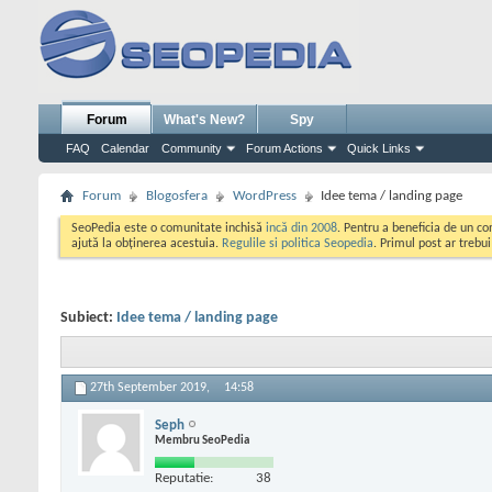
Forum
What's New?
Spy
FAQ
Calendar
Community
Forum Actions
Quick Links
Forum
Blogosfera
WordPress
Idee tema / landing page
SeoPedia este o comunitate inchisă
incă din 2008
. Pentru a beneficia de un c
ajută la obținerea acestuia.
Regulile si politica Seopedia
. Primul post ar trebu
Subiect:
Idee tema / landing page
27th September 2019,
14:58
Seph
Membru SeoPedia
Reputatie:
38