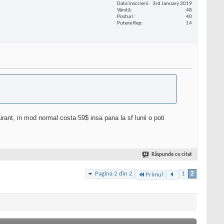
Data înscrierii
3rd January 2019
Vârstă
48
Posturi
40
Putere Rep
14
rant, in mod normal costa 59$ insa pana la sf lunii o poti
Răspunde cu citat
Pagina 2 din 2
1
2
Primul