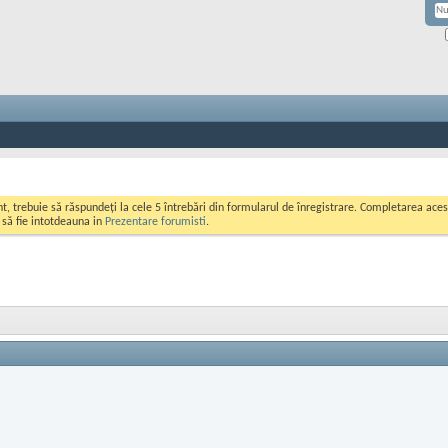
ont, trebuie să răspundeți la cele 5 întrebări din formularul de înregistrare. Completarea a
i să fie intotdeauna in
Prezentare forumisti
.