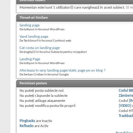
Informații subiect
Momentan este/sunt 1 utilizator(i) care navighează în acest subiect.
(0 m
Thread-uri Similare
landing page
De tottyovi în forumul WordPress
Vand landing page
De TechSmurf în forumul Continut web
Cat costa un landing page
De bogdy23 în forumul Subiecte pentru incepatori
Landing Page
De tottyovi în forumul WordPress
Afecteaza in serp landing page/static page pe un blog ?
De Serban Cristian în forumul Google
Permisiuni postare
Nu puteţi
posta subiecte noi.
Codul B
Nu puteţi
răspunde la subiecte
Zâmbet
Nu puteţi
adăuga ataşamente
Codul
[I
Nu puteţi
modifica posturile proprii
[VIDEO]
Codul H
Trackbac
Pingbacks
are
Inactiv
Refbacks
are
Activ