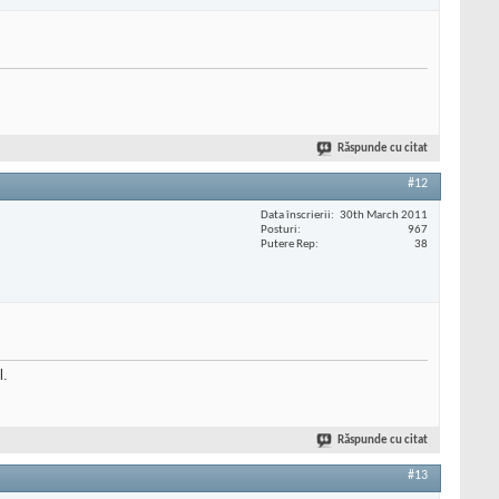
Răspunde cu citat
#12
Data înscrierii
30th March 2011
Posturi
967
Putere Rep
38
l.
Răspunde cu citat
#13