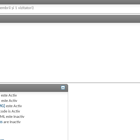
embrii și 1 vizitatori)
B
este
Activ
e
este
Activ
MG]
este
Activ
code is
Activ
TML este
Inactiv
ks
are
Inactiv