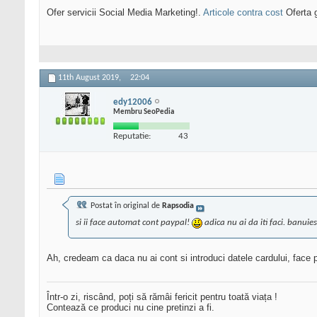
Ofer servicii Social Media Marketing!.
Articole contra cost
Oferta g
11th August 2019,
22:04
edy12006
Membru SeoPedia
Reputatie:
43
Postat în original de
Rapsodia
si ii face automat cont paypal!
adica nu ai da iti faci. banuies
Ah, credeam ca daca nu ai cont si introduci datele cardului, face p
Într-o zi, riscând, poți să rămâi fericit pentru toată viața !
Contează ce produci nu cine pretinzi a fi.