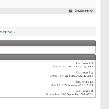
Răspunde cu citat
bscription
»
Răspunsuri:
9
Ultimul Post:
10th June 2014,
15:53
Răspunsuri:
2
Ultimul Post:
3rd February 2011,
11:54
Răspunsuri:
13
Ultimul Post:
29th January 2010,
20:33
Răspunsuri:
3
Ultimul Post:
26th September 2007,
09:01