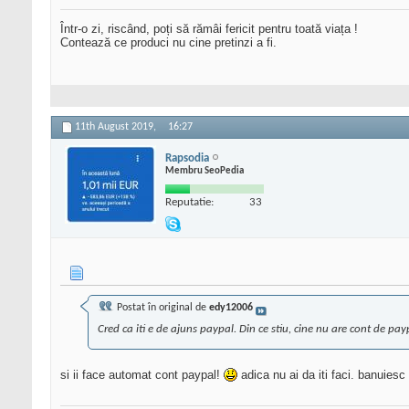
Într-o zi, riscând, poți să rămâi fericit pentru toată viața !
Contează ce produci nu cine pretinzi a fi.
11th August 2019,
16:27
Rapsodia
Membru SeoPedia
Reputatie:
33
Postat în original de
edy12006
Cred ca iti e de ajuns paypal. Din ce stiu, cine nu are cont de pa
si ii face automat cont paypal!
adica nu ai da iti faci. banuiesc