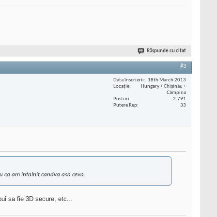
Răspunde cu citat
#3
Data înscrierii
18th March 2013
Locaţie
Hungary + Chișinău +
Câmpina
Posturi
2.791
Putere Rep
33
tiu ca am intalnit candva asa ceva.
bui sa fie 3D secure, etc...