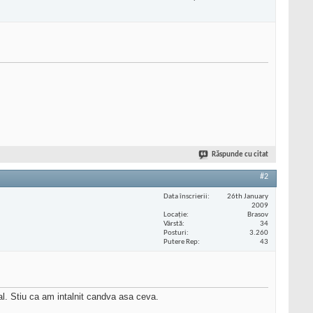
Răspunde cu citat
#2
Data înscrierii
26th January
2009
Locaţie
Brasov
Vârstă
34
Posturi
3.260
Putere Rep
43
al. Stiu ca am intalnit candva asa ceva.