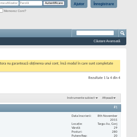
Ajutor
Înregistrare
Memorez Cont?
Căutare Avansată
cestora nu garantează obținerea unui cont, însă modul în care sunt completate
Rezultate 1 la 4 din 4
Instrumente subiect
Afișează
#1
Data înscrierii
8th November
2015
Locaţie
Targu-Jiu, Gorj
Vârstă
29
Posturi
280
Putere Rep
20