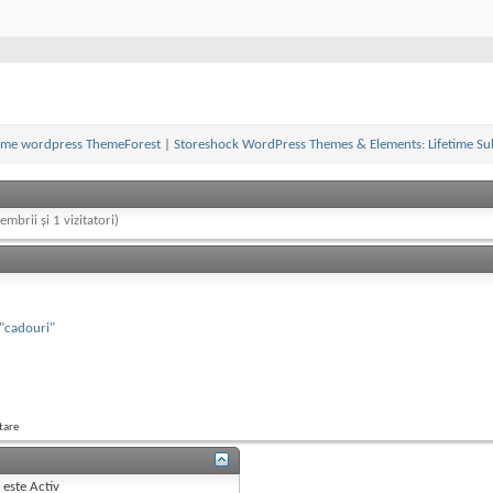
teme wordpress ThemeForest
|
Storeshock WordPress Themes & Elements: Lifetime Su
embrii și 1 vizitatori)
 "cadouri"
tare
B
este
Activ