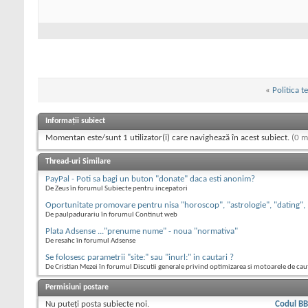
«
Politica 
Informații subiect
Momentan este/sunt 1 utilizator(i) care navighează în acest subiect.
(0 m
Thread-uri Similare
PayPal - Poti sa bagi un buton "donate" daca esti anonim?
De Zeus în forumul Subiecte pentru incepatori
Oportunitate promovare pentru nisa "horoscop", "astrologie", "dating",
De paulpadurariu în forumul Continut web
Plata Adsense ..."prenume nume" - noua "normativa"
De resahc în forumul Adsense
Se folosesc parametrii "site:" sau "inurl:" in cautari ?
De Cristian Mezei în forumul Discutii generale privind optimizarea si motoarele de cau
Permisiuni postare
Nu puteţi
posta subiecte noi.
Codul B