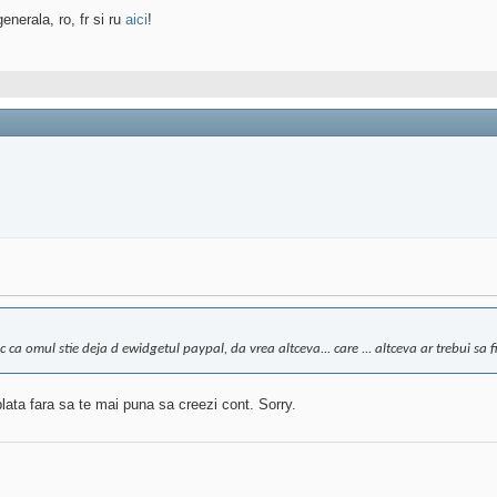
enerala, ro, fr si ru
aici
!
c ca omul stie deja d ewidgetul paypal, da vrea altceva... care ... altceva ar trebui sa fi
lata fara sa te mai puna sa creezi cont. Sorry.