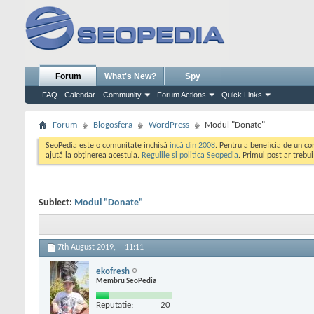
Forum
What's New?
Spy
FAQ
Calendar
Community
Forum Actions
Quick Links
Forum
Blogosfera
WordPress
Modul "Donate"
SeoPedia este o comunitate inchisă
incă din 2008
. Pentru a beneficia de un c
ajută la obținerea acestuia.
Regulile si politica Seopedia
. Primul post ar trebu
Subiect:
Modul "Donate"
7th August 2019,
11:11
ekofresh
Membru SeoPedia
Reputatie:
20