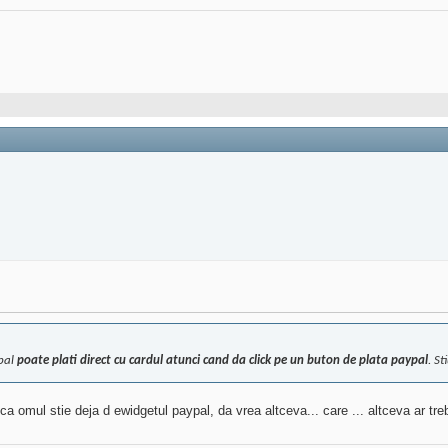
ypal
poate plati direct cu cardul atunci cand da click pe un buton de plata paypal
. S
 ca omul stie deja d ewidgetul paypal, da vrea altceva... care ... altceva ar tre