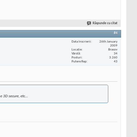
Răspunde cu citat
#4
Data înscrierii
26th January
2009
Locaţie
Brasov
Vârstă
34
Posturi
3.260
Putere Rep
43
e 3D secure, etc...