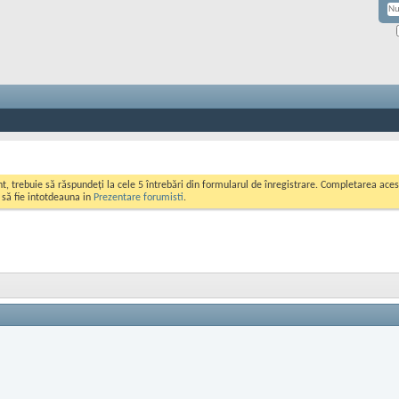
ont, trebuie să răspundeți la cele 5 întrebări din formularul de înregistrare. Completarea a
i să fie intotdeauna in
Prezentare forumisti
.