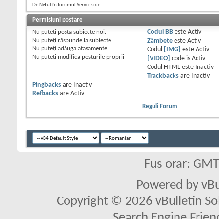
De Netul în forumul Server side
Permisiuni postare
Nu puteţi
posta subiecte noi.
Codul BB
este
Activ
Nu puteţi
răspunde la subiecte
Zâmbete
este
Activ
Nu puteţi
adăuga ataşamente
Codul
[IMG]
este
Activ
Nu puteţi
modifica posturile proprii
[VIDEO]
code is
Activ
Codul HTML este
Inactiv
Trackbacks
are
Inactiv
Pingbacks
are
Inactiv
Refbacks
are
Activ
Reguli Forum
Fus orar: GM
Powered by vBu
Copyright © 2026 vBulletin Solu
Search Engine Frien