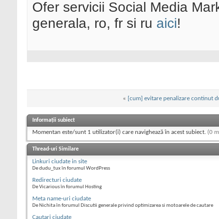
Ofer servicii Social Media Mar
generala, ro, fr si ru
aici
!
«
[cum] evitare penalizare continut du
Informații subiect
Momentan este/sunt 1 utilizator(i) care navighează în acest subiect.
(0 m
Thread-uri Similare
Linkuri ciudate in site
De dudu_tux în forumul WordPress
Redirecturi ciudate
De Vicarious în forumul Hosting
Meta name-uri ciudate
De Nichita în forumul Discutii generale privind optimizarea si motoarele de cautare
Cautari ciudate