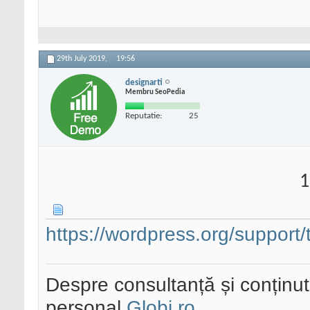
29th July 2019,
19:56
designarti
Membru SeoPedia
Reputatie:
25
1
https://wordpress.org/support/t
Despre consultanță și conținut 
personal
Globi.ro
.