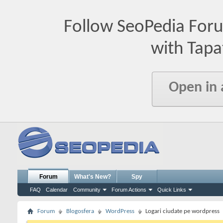
Follow SeoPedia For
with Tapa
Open in
Forum
What's New?
Spy
FAQ
Calendar
Community
Forum Actions
Quick Links
Forum
Blogosfera
WordPress
Logari ciudate pe wordpress