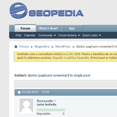
Forum
What's New?
Spy
FAQ
Calendar
Community
Forum Actions
Quick Links
Forum
Blogosfera
WordPress
Ajutor paginare comentarii in
SeoPedia este o comunitate inchisă
incă din 2008
. Pentru a beneficia de un c
ajută la obținerea acestuia.
Regulile si politica Seopedia
. Primul post ar trebu
Subiect:
Ajutor paginare comentarii in single post
1st July 2013,
13:56
florescualin
Junior SeoPedia
Reputatie:
0