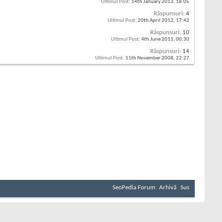
Ultimul Post:
14th January 2013,
18:05
Răspunsuri:
4
Ultimul Post:
20th April 2012,
17:42
Răspunsuri:
10
Ultimul Post:
4th June 2011,
00:30
Răspunsuri:
14
Ultimul Post:
11th November 2008,
22:27
SeoPedia Forum
Arhivă
Sus