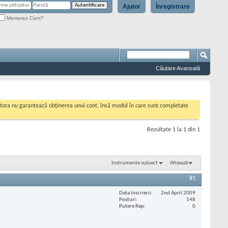
Ajutor
Înregistrare
Memorez Cont?
Căutare Avansată
cestora nu garantează obținerea unui cont, însă modul în care sunt completate
Rezultate 1 la 1 din 1
Instrumente subiect
Afișează
#1
Data înscrierii
2nd April 2009
Posturi
148
Putere Rep
0