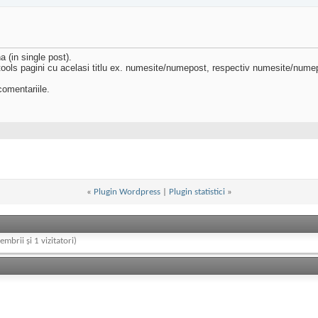
 (in single post).
r tools pagini cu acelasi titlu ex. numesite/numepost, respectiv numesite/
comentariile.
«
Plugin Wordpress
|
Plugin statistici
»
embrii și 1 vizitatori)