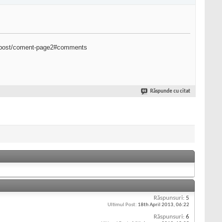
numepost/coment-page2#comments
Răspunde cu citat
Răspunsuri:
5
Ultimul Post:
18th April 2013,
06:22
Răspunsuri:
6