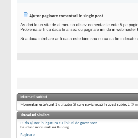
Ajutor paginare comentarii in single post
As dori la un site de al meu sa afisez comentariile cate 5 pe pagina
Problema ar fi ca daca le afisez cu paginare imi da in webmaste
Si a doua intrebare ar fi daca este bine sau nu ca sa fie indexate 
Informații subiect
Momentan este/sunt 1 utilizator(i) care navighează în acest subiect.
(0 m
Thread-uri Similare
Putin ajutor in legatura cu linkuri de guest post
De Roland în forumul Link Building
Paginare