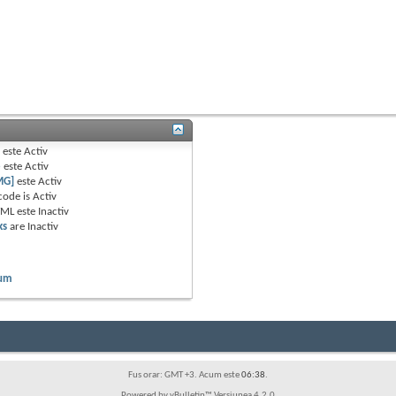
B
este
Activ
e
este
Activ
MG]
este
Activ
code is
Activ
TML este
Inactiv
ks
are
Inactiv
rum
Fus orar: GMT +3. Acum este
06:38
.
Powered by vBulletin™ Versiunea 4.2.0