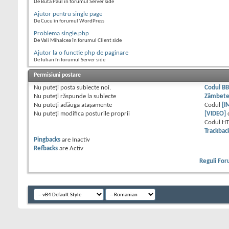
De Buta Paul în forumul Server side
Ajutor pentru single page
De Cucu în forumul WordPress
Problema single.php
De Vali Mihalcea în forumul Client side
Ajutor la o functie php de paginare
De Iulian în forumul Server side
Permisiuni postare
Nu puteţi
posta subiecte noi.
Codul B
Nu puteţi
răspunde la subiecte
Zâmbet
Nu puteţi
adăuga ataşamente
Codul
[I
Nu puteţi
modifica posturile proprii
[VIDEO]
Codul H
Trackbac
Pingbacks
are
Inactiv
Refbacks
are
Activ
Reguli Fo