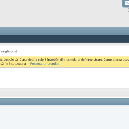
 single post
ont, trebuie să răspundeți la cele 5 întrebări din formularul de înregistrare. Completarea a
i să fie intotdeauna in
Prezentare forumisti
.