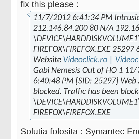
fix this please :
11/7/2012 6:41:34 PM Intrusio
212.146.84.200 80 N/A 192.1
\DEVICE\HARDDISKVOLUME1\
FIREFOX\FIREFOX.EXE 25297 6
Website
Videoclick.ro | Videocl
Gabi Nemesis Out of HO 1 11
6:40:48 PM [SID: 25297] Web A
blocked. Traffic has been block
\DEVICE\HARDDISKVOLUME1\
FIREFOX\FIREFOX.EXE
Solutia folosita : Symantec En