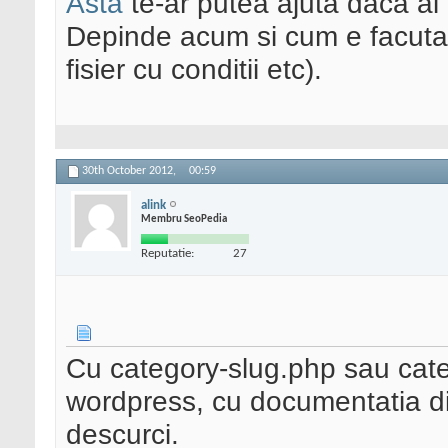
Asta
te-ar putea ajuta daca ai
Depinde acum si cum e facuta 
fisier cu conditii etc).
30th October 2012,
00:59
alink
Membru SeoPedia
Reputatie:
27
Cu category-slug.php sau cat
wordpress, cu documentatia din
descurci.