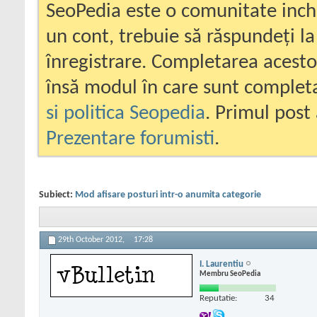
SeoPedia este o comunitate inc
un cont, trebuie să răspundeți la
înregistrare. Completarea acesto
însă modul în care sunt completa
si politica Seopedia
. Primul post 
Prezentare forumisti
.
Subiect:
Mod afisare posturi intr-o anumita categorie
29th October 2012,
17:28
I. Laurentiu
Membru SeoPedia
Reputatie:
34