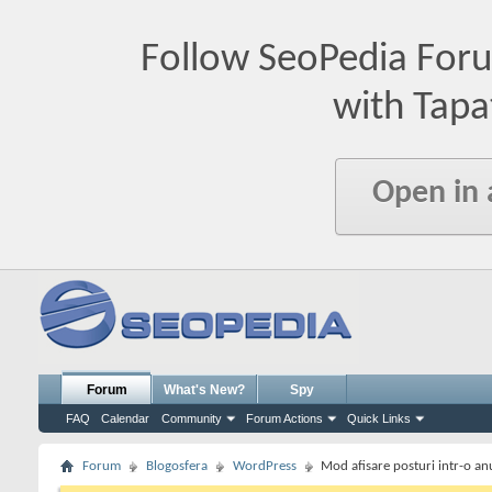
Follow SeoPedia For
with Tapa
Open in
Forum
What's New?
Spy
FAQ
Calendar
Community
Forum Actions
Quick Links
Forum
Blogosfera
WordPress
Mod afisare posturi intr-o an