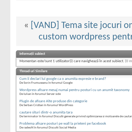
«
[VAND] Tema site jocuri on
custom wordpress pentru
Informații subiect
Momentan este/sunt 1 utilizator(i) care navighează în acest subiect.
(0 m
Thread-uri Similare
Cum ii declari lui google ca o anumita expresie e brand?
De Sorin Frumuseanu în forumul Google
Wordpress afisare mesaj numai pentru posturi cu un anumit taxonomy
De Iulian în forumul Server side
Plugin de afisare Alte produse din categorie
De Serban Cristian în forumul WordPress
cautare situri dintr-o anumita tara
De terminator în forumul Discutii generale privind optimizarea si motoarele de cauta
Problema afisare posturi pe wall la prieteni pe facebook
De radeoN în forumul Discutii Social Media