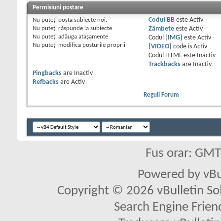
Permisiuni postare
Nu puteţi
posta subiecte noi.
Codul BB
este
Activ
Nu puteţi
răspunde la subiecte
Zâmbete
este
Activ
Nu puteţi
adăuga ataşamente
Codul
[IMG]
este
Activ
Nu puteţi
modifica posturile proprii
[VIDEO]
code is
Activ
Codul HTML este
Inactiv
Trackbacks
are
Inactiv
Pingbacks
are
Inactiv
Refbacks
are
Activ
Reguli Forum
Fus orar: GM
Powered by vBu
Copyright © 2026 vBulletin Solu
Search Engine Frien